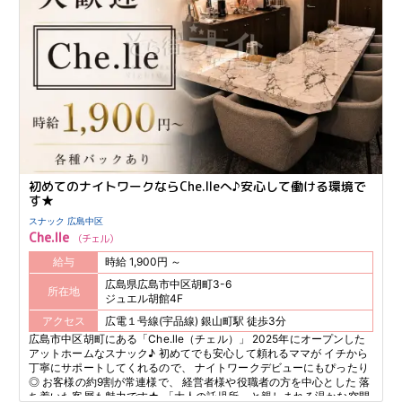
初めてのナイトワークならChe.lleへ♪安心して働ける環境で
す★
スナック 広島中区
Che.lle
チェル
給与
時給 1,900円 ～
広島県広島市中区胡町3-6
所在地
ジュエル胡館4F
アクセス
広電１号線(宇品線) 銀山町駅 徒歩3分
広島市中区胡町にある「Che.lle（チェル）」 2025年にオープンした
アットホームなスナック♪ 初めてでも安心して頼れるママが イチから
丁寧にサポートしてくれるので、 ナイトワークデビューにもぴったり
◎ お客様の約9割が常連様で、 経営者様や役職者の方を中心とした 落
ち着いた客層も魅力です★ 「大人の託児所」と親しまれる温かな空間