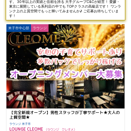
す。 30年以上の実績と信頼を誇る 大手グループC&Cが経営！ 愛媛・
東京に展開している系列店の中でも TOPクラスの高級店です！ ワンラ
ンク上の上質空間でもっと輝いてみませんか♪ ご応募お待ちしていま
す！
米子市中心部
ラウンジ
【完全新規オープン】男性スタッフが丁寧サポート★大人の
上質空間★
ラウンジ 米子市
LOUNGE CLEOME
ラウンジ クレオメ