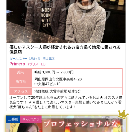
優しいマスター夫婦が経営されるお店☆長く地元に愛される
優良店
ガールズバー（ガルバ） 岡山北区
Primero
プリメーロ
給与
時給 1,600円 ～ 2,800円
岡山県岡山市北区中央町4-26
所在地
中央第47ビル1F
アクセス
清輝橋線 大雲寺前駅 徒歩3分
オープンして20年以上も地元の方々に愛されているお店★ オススメ優
良店です！ ☆☆優しくて楽しいマスター夫婦と働いてみませんか？看
板犬”姫ちゃん”もたまに出勤しています！
三番町
キャバクラ