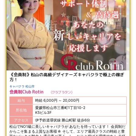
《会員制》松山の高級デザイナーズキャバクラで極上の稼ぎ
方！
キャバクラ 松山市
会員制Club Rotin
クラブ ラタン
給与
時給 6,000円 ～ 20,000円
愛媛県松山市三番町1丁目10-2
所在地
K5ビル3F
アクセス
伊予鉄道環状線 勝山町駅 徒歩6分
松山でNO1級に美しいキャバクラが あなたを待っています！ 会員制だ
からこそ集まる上質なお客様☆ そして、エリア最高クラスの時給と豊