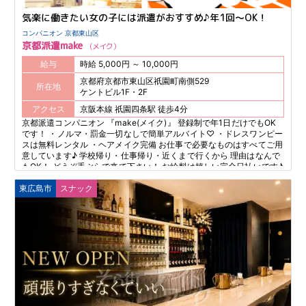
気楽に働きたい女の子には派遣がおすすめ♪年1回～OK！
コンパニオン 京都東山区
京都派遣make
メイク
給与
時給 5,000円 ～ 10,000円
京都府京都市東山区祇園町南側529
所在地
ケントビル1F・2F
アクセス
京阪本線 祇園四条駅 徒歩4分
京都派遣コンパニオン 『make(メイク)』 登録制で年1日だけでもOK
です！ ・ノルマ・罰金一切なしで簡単アルバイト♡ ・ドレスワンピー
スは無料レンタル ・ヘアメイク完備 お仕事で必要なものはすべてご用
意しています♪ 学校帰り・仕事帰り・近くまで行くから 理由はなんで
もOK！ どうぞ手ぶらで来て下さい！ お給料は嬉しい完全日払いです♪
東広島市
スナック