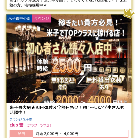
富なバックが魅力！ 還元率が高く、しっかりと稼げる環境です！ 未経
験の方、積極採用中☆
米子市中心部
ラウンジ
米子最大級★即日体験＆全額日払い！週1～OK♪学生さんも
活躍中！
ラウンジ 米子市
club 蕾
クラブ ツボミ
給与
時給 2,000円 ～ 4,000円