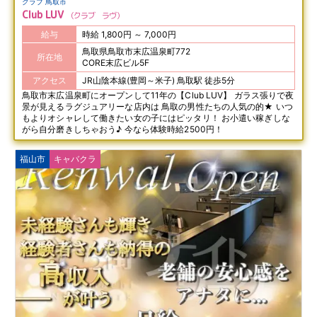
クラブ 鳥取市
Club LUV
クラブ ラヴ
給与
時給 1,800円 ～ 7,000円
鳥取県鳥取市末広温泉町772
所在地
CORE末広ビル5F
アクセス
JR山陰本線(豊岡～米子) 鳥取駅 徒歩5分
鳥取市末広温泉町にオープンして11年の【Club LUV】 ガラス張りで夜
景が見えるラグジュアリーな店内は 鳥取の男性たちの人気の的★ いつ
もよりオシャレして働きたい女の子にはピッタリ！ お小遣い稼ぎしな
がら自分磨きしちゃおう♪ 今なら体験時給2500円！
福山市
キャバクラ