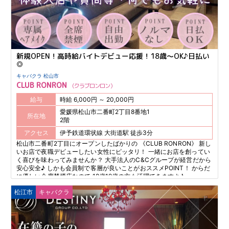
新規OPEN！高時給バイトデビュー応援！18歳～OK♪日払い
◎
キャバクラ 松山市
CLUB RONRON
クラブロンロン
給与
時給 6,000円 ～ 20,000円
愛媛県松山市二番町2丁目8番地1
所在地
2階
アクセス
伊予鉄道環状線 大街道駅 徒歩3分
松山市二番町2丁目にオープンしたばかりの 《CLUB RONRON》 新し
いお店で夜職デビューしたい女性にピッタリ！ 一緒にお店を創ってい
く喜びを味わってみませんか？ 大手法人のC&Cグループが経営だから
安心安全♪ しかも会員制で客層が良いことがおススメPOINT！ からだ
に優しい全席禁煙店なので 18歳19歳の方も活躍できますよ♪
松江市
キャバクラ