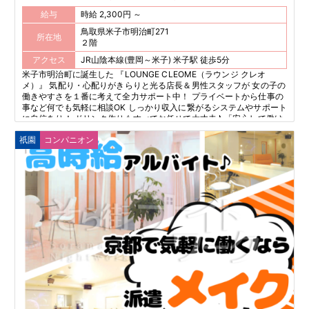
給与
時給 2,300円 ～
鳥取県米子市明治町271
所在地
２階
アクセス
JR山陰本線(豊岡～米子) 米子駅 徒歩5分
米子市明治町に誕生した 『LOUNGE CLEOME（ラウンジ クレオ
メ）』 気配り・心配りがきらりと光る店長＆男性スタッフが 女の子の
働きやすさを１番に考えて全力サポート中！ プライベートから仕事の
事など何でも気軽に相談OK しっかり収入に繋がるシステムやサポート
に自信あり！ ドリンク作りもすべてお任せで大丈夫♪ 「安心して働け
る」「しっかり稼げる」 そのどちらも叶えられる今注目の新ラウンジ
祇園
コンパニオン
☆ この機会にぜひ体感してください♪