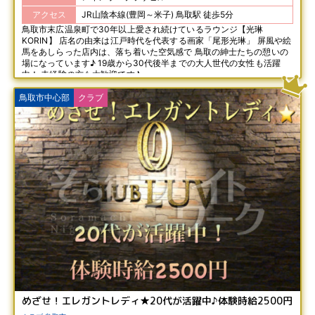
アクセス
JR山陰本線(豊岡～米子) 鳥取駅 徒歩5分
鳥取市末広温泉町で30年以上愛され続けているラウンジ【光琳
KORIN】 店名の由来は江戸時代を代表する画家「尾形光琳」 屏風や絵
馬をあしらった店内は、落ち着いた空気感で 鳥取の紳士たちの憩いの
場になっています♪ 19歳から30代後半までの大人世代の女性も活躍
中！ 未経験の方も大歓迎です♪
鳥取市中心部
クラブ
めざせ！エレガントレディ★20代が活躍中♪体験時給2500円