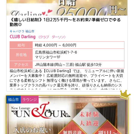
《嬉しい日給制》1日2万5千円～をお約束♪準備ゼロでゆる
勤務◎
キャバクラ 福山市
CLUB Darling
クラブ ダーリン
給与
時給 4,000円 ～ 6,000円
広島県福山市松浜町1-7-6
所在地
マリンタワー1F
アクセス
JR山陽本線(岡山～三原) 福山駅 徒歩13分
福山市松浜町にある【CLUB Darling】では、 リニューアルに伴い新規
メンバーを大募集中！ 広範囲対応の無料送迎や、プライベートを大切
にできる柔軟なシフト 無理なく働ける環境が整っています。 さらに、
業界トップクラスの高バック還元率を誇り、頑張りさんも納得のシス
テムです♪ もちろん、ノルマや罰金、待機カットなど、 女性がストレ
スを感じることは一切なし！ さらに、10万円相当のドレスや靴、 ワ
ンピースをプレゼントする豪華な特典もご用意。 初めての方でも頼り
福山市
ラウンジ
になる黒服スタッフがしっかりサポートします！ 安心してお仕事をス
タートできます♪ 老舗ならではの安定感と安心感、そして働きやすさ
を兼ね備えた 【CLUB Darling】で、ぜひ新しい一歩を踏み出してくだ
さい！