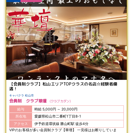
【会員制クラブ】松山エリアTOPクラスの名店☆経験者優
遇！
キャバクラ 松山市
会員制 クラブ華壇
クラブ カダン
給与
時給 5,000円 ～ 20,000円
所在地
愛媛県松山市二番町1丁目8-1
アクセス
伊予鉄道環状線 勝山町駅 徒歩4分
VIPのお客様が多い会員制クラブ【華壇】 一見様はお断りしていま