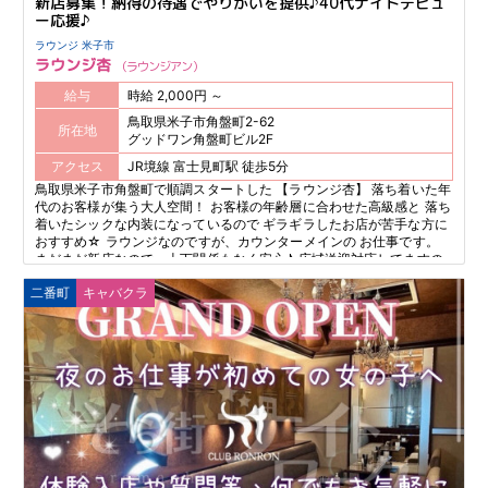
新店募集！納得の待遇でやりがいを提供♪40代ナイトデビュ
ー応援♪
ラウンジ 米子市
ラウンジ杏
ラウンジアン
給与
時給 2,000円 ～
鳥取県米子市角盤町2-62
所在地
グッドワン角盤町ビル2F
アクセス
JR境線 富士見町駅 徒歩5分
鳥取県米子市角盤町で順調スタートした 【ラウンジ杏】 落ち着いた年
代のお客様が集う大人空間！ お客様の年齢層に合わせた高級感と 落ち
着いたシックな内装になっているので ギラギラしたお店が苦手な方に
おすすめ☆ ラウンジなのですが、カウンターメインの お仕事です。
まだまだ新店なので、上下関係もなく安心♪ 広域送迎対応してますの
でご相談ください！
二番町
キャバクラ