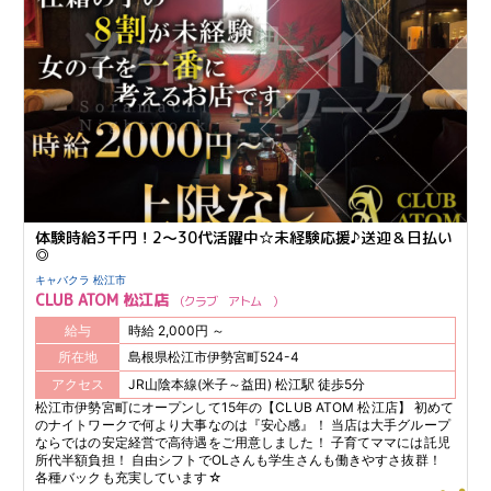
体験時給3千円！2～30代活躍中☆未経験応援♪送迎＆日払い
◎
キャバクラ 松江市
CLUB ATOM 松江店
クラブ アトム
給与
時給 2,000円 ～
所在地
島根県松江市伊勢宮町524-4
アクセス
JR山陰本線(米子～益田) 松江駅 徒歩5分
松江市伊勢宮町にオープンして15年の【CLUB ATOM 松江店】 初めて
のナイトワークで何より大事なのは『安心感』！ 当店は大手グループ
ならではの安定経営で高待遇をご用意しました！ 子育てママには託児
所代半額負担！ 自由シフトでOLさんも学生さんも働きやすさ抜群！
各種バックも充実しています☆