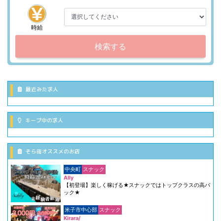
時給
検索する
最近みた求人
キープ中の求人
そら街オススメのお店
中央町
スナック
Ally
【初登場】楽しく稼げる★スナックではトップクラスの高バ
ック★
米子市中心部
スナック
Kirara/