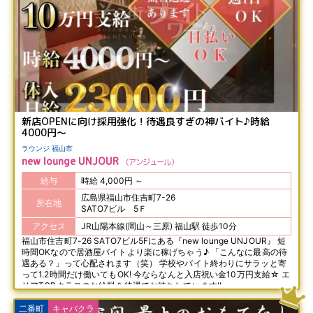
新店OPENに向け採用強化！待遇良すぎの神バイト♪時給
4000円～
ラウンジ 福山市
new lounge UNJOUR
アンジュール
給与
時給 4,000円 ～
広島県福山市住吉町7-26
所在地
SATO7ビル 5Ｆ
アクセス
JR山陽本線(岡山～三原) 福山駅 徒歩10分
福山市住吉町7-26 SATO7ビル5Fにある『new lounge UNJOUR』 短
時間OKなので居酒屋バイトより楽に稼げちゃう♪ 「こんなに最高の待
遇ある？」って心配されます（笑） 学校やバイト終わりにサラッと寄
って1.2時間だけ働いてもOK! 今ならなんと入店祝い金10万円支給☆ エ
リアTOPクラスのお給料＆待遇でお待ちしています!!
二番町
キャバクラ