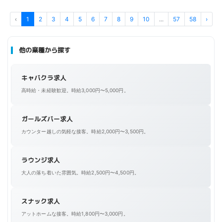
で、 自分らしく楽しく働いてみませんか？
‹
1
2
3
4
5
6
7
8
9
10
...
57
58
›
他の業種から探す
キャバクラ求人
高時給・未経験歓迎。時給3,000円〜5,000円。
ガールズバー求人
カウンター越しの気軽な接客。時給2,000円〜3,500円。
ラウンジ求人
大人の落ち着いた雰囲気。時給2,500円〜4,500円。
スナック求人
アットホームな接客。時給1,800円〜3,000円。