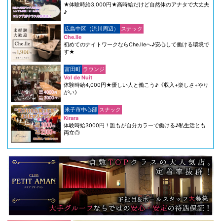
★体験時給3,000円★高時給だけど自然体のアナタで大丈夫
♪
広島中区（流川周辺）
スナック
Che.lle
初めてのナイトワークならChe.lleへ♪安心して働ける環境で
す★
富田町
ラウンジ
Vol de Nuit
体験時給4,000円★優しい人と働こう♪《収入+楽しさ+やり
がい》
米子市中心部
スナック
Kirara
体験時給3000円！誰もが自分カラーで働ける♪私生活とも
両立◎