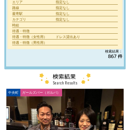
エリア
指定なし
路線
指定なし
最寄駅
指定なし
カテゴリ
指定なし
時給
待遇・特徴
待遇・特徴（女性用）
ドレス貸出あり
待遇・特徴（男性用）
検索結果：
867 件
検索結果
Search Results
中央町
ガールズバー（ガルバ）