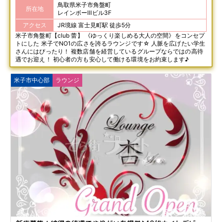
鳥取県米子市角盤町
所在地
レインボーⅢビル3F
アクセス
JR境線 富士見町駅 徒歩5分
米子市角盤町【club 蕾】 《ゆっくり楽しめる大人の空間》をコンセプ
トにした 米子でNO1の広さを誇るラウンジです☆ 人脈を広げたい学生
さんにはぴったり！ 複数店舗を経営しているグループならではの高待
遇でお迎え！ 初心者の方も安心して働ける環境をお約束します♪
米子市中心部
ラウンジ