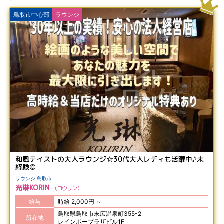
鳥取市中心部
ラウンジ
和風テイストの大人ラウンジ☆30代大人レディも活躍中♪未
経験◎
ラウンジ 鳥取市
光琳KORIN
コウリン
給与
時給 2,000円 ～
鳥取県鳥取市末広温泉町355-2
所在地
レインボープラザビル1F