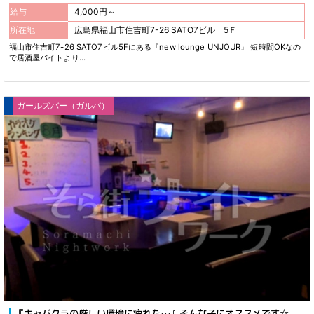
給与
4,000円～
所在地
広島県福山市住吉町7-26 SATO7ビル 5Ｆ
福山市住吉町7-26 SATO7ビル5Fにある『new lounge UNJOUR』 短時間OKなの
で居酒屋バイトより...
ガールズバー（ガルバ）
『キャバクラの厳しい環境に疲れた…』そんな子にオススメです☆