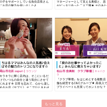
の子をサポートしている魚住店長さん
マネージャーとして支える奥様と、息
にお店の魅力を伺いました♪
がピッタリ合った二人三脚★ そのあた
たかい雰囲気に誘われて訪れるお客様
がとっても多いんです。 女の子にも慕
われているお
「夜のお仕事やってよかったこ
ちはるママはみんなの人気者♪会え
と」みんなに教えちゃいます♪
ばその魅力のトリコになります☆
松山市 会員制 クラブ華壇｜
岡山市北区 sapuri｜
キャバク
ラウンジ
ラ
キラキラに輝く店内は、そこにいるだ
『クラブ華壇』をはじめとする複数店
けでいつもの自分と違う気分にさせて
舗を経営するC&Cグループ★ 高収入で
くれます☆ 日常を忘れて、心から楽し
プライベートも充実ってホントかな？
めるお店《サプリ》 そこでひときわオ
自分にもできるのかな？ 想像するだけ
ーラを放っているのが「ちはるママ」
じゃわからないから、先輩たちがその
す！ なんでも話せるおおらかさでみ
楽しさを教えます♪
んなを包み込
もっと見る