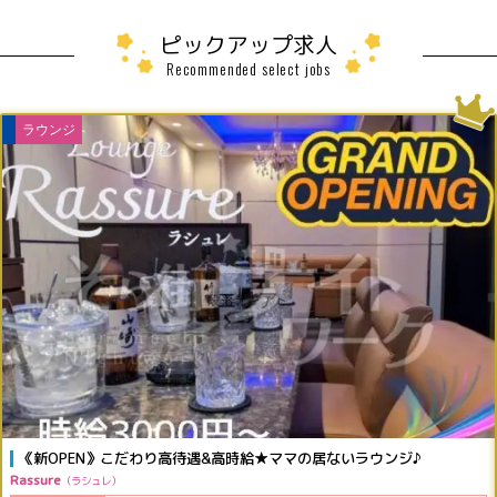
ピックアップ求人
Recommended select jobs
ラウンジ
《新OPEN》こだわり高待遇&高時給★ママの居ないラウンジ♪
Rassure
ラシュレ