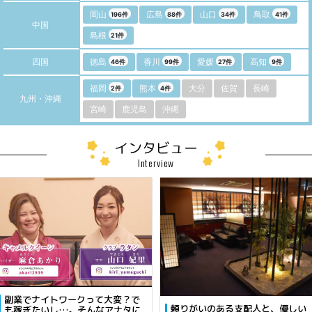
岡山
広島
山口
鳥取
196件
88件
34件
41件
中国
島根
21件
四国
徳島
香川
愛媛
高知
46件
99件
27件
9件
福岡
熊本
大分
佐賀
長崎
2件
4件
九州・沖縄
宮崎
鹿児島
沖縄
インタビュー
Interview
副業でナイトワークって大変？で
頼りがいのある支配人と、優しい
も稼ぎたいし…。そんなアナタに