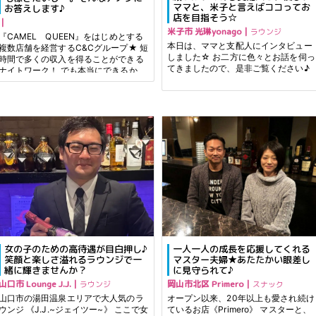
ママと、米子と言えばココってお
お答えします♪
店を目指そう☆
｜
米子市 光琳yonago｜
ラウンジ
『CAMEL QUEEN』をはじめとする
本日は、ママと支配人にインタビュー
複数店舗を経営するC&Cグループ★ 短
しました☆ お二方に色々とお話を伺っ
時間で多くの収入を得ることができる
てきましたので、是非ご覧ください♪
ナイトワーク！ でも本当にできるか
な？みんなどうやって副業としてやっ
ていってるのかな？ 今日は、クラブラ
タンのママ山口
女の子のための高待遇が目白押し♪
一人一人の成長を応援してくれる
笑顔と楽しさ溢れるラウンジで一
マスター夫婦★あたたかい眼差し
緒に輝きませんか？
に見守られて♪
山口市 Lounge J.J.｜
岡山市北区 Primero｜
ラウンジ
スナック
山口市の湯田温泉エリアで大人気のラ
オープン以来、20年以上も愛され続け
ンジ 《J.J.~ジェイツー~》 ここで女
ているお店《Primero》 マスターと、