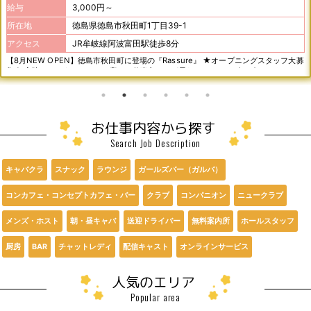
給与
3,000円～
所在地
徳島県徳島市秋田町1丁目39-1
アクセス
JR牟岐線阿波富田駅徒歩8分
【8月NEW OPEN】徳島市秋田町に登場の『Rassure』 ★オープニングスタッフ大募
集★ 心強いマスターのいるお店でお仕事♪ ママが居ないので、ノビノビ＆ワイワイ！
細かい事は言わないので楽しくお仕事が出来ます♪ 女の子が安心して働けるように待
遇にこだわりました♪ 「やってみようかな？」 あなたの挑戦への背中を押せる様に体
験入店をご用意♪ 「お疲れ様・これからもよろしくね」 の気持ちを込めて3ヵ月毎に
時給を見直します♪
お仕事内容から探す
Search Job Description
キャバクラ
スナック
ラウンジ
ガールズバー（ガルバ）
コンカフェ・コンセプトカフェ・バー
クラブ
コンパニオン
ニュークラブ
メンズ・ホスト
朝・昼キャバ
送迎ドライバー
無料案内所
ホールスタッフ
厨房
BAR
チャットレディ
配信キャスト
オンラインサービス
人気のエリア
Popular area