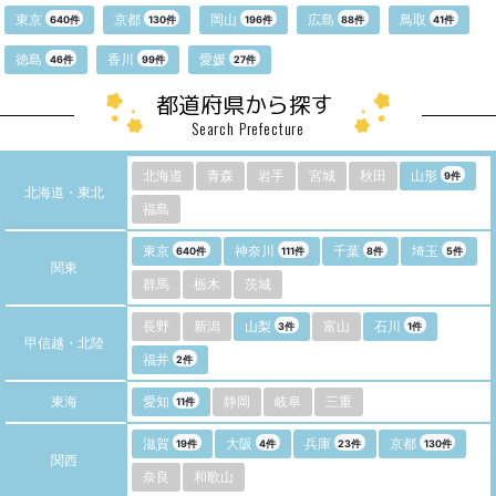
東京
京都
岡山
広島
鳥取
640件
130件
196件
88件
41件
徳島
香川
愛媛
46件
99件
27件
都道府県から探す
Search Prefecture
北海道
青森
岩手
宮城
秋田
山形
9件
北海道・東北
福島
東京
神奈川
千葉
埼玉
640件
111件
8件
5件
関東
群馬
栃木
茨城
長野
新潟
山梨
富山
石川
3件
1件
甲信越・北陸
福井
2件
東海
愛知
静岡
岐阜
三重
11件
滋賀
大阪
兵庫
京都
19件
4件
23件
130件
関西
奈良
和歌山