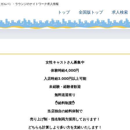
（ガルバ）・ラウンジのナイトワーク求人情報
トップ
全国版トップ
求人検索
女性キャストさん募集中
体験時給4,000円
入店時給3.000円以上可能
未経験・経験者歓迎
無料送迎有り
✋給料制度✋
当店独自の給料体制で
売り上げ制・指名制両方採用しております！
どちらも計算しより多い方を支給いたします！