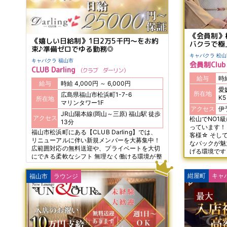
《会員制》
《嬉しい日給制》1日2万5千円～をお約
バクラで極
束♪準備ゼロでゆる勤務◎
キャバクラ 
キャバクラ 福山市
会員制Club
CLUB Darling
クラブ ダーリン
給与
給与
時給 4,000円 ～ 6,000円
愛
所在地
広島県福山市松浜町1-7-6
K
所在地
マリンタワー1F
アクセス
JR山陽本線(岡山～三原) 福山駅 徒歩
アクセス
松山でNO1
13分
っています！
福山市松浜町にある【CLUB Darling】では、
客様☆ そし
リニューアルに伴い新規メンバーを大募集中！
なバックが魅
広範囲対応の無料送迎や、プライベートを大切
げる環境です
にできる柔軟なシフト 無理なく働ける環境が整
っています。 さらに、業界トップクラスの高バ
ック還元率を誇り、頑張りさんも納得のシステ
紺屋町
キャ
福山市
ラウンジ
ムです♪ もちろん、ノルマや罰金、待機カット
など、 女性がストレスを感じることは一切な
し！ さらに、10万円相当のドレスや靴、 ワン
ピースをプレゼントする豪華な特典もご用意。
初めての方でも頼りになる黒服スタッフがしっ
かりサポートします！ 安心してお仕事をスター