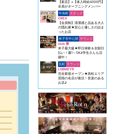
【新店】×【体入時給4000円】
全員がオープニングメンバー
中央町
スナック
CREA
【会員制】清潔感と品ある大人
の隠れ家★安心と優しさの詰ま
ったお店
米子市中心部
ラウンジ
club 蕾
米子最大級★即日体験＆全額日
払い！週1～OK♪学生さんも活
躍中！
瓦町
ラウンジ
LOBMEYR
完全新規オープン★高松エリア
屈指の名店が復活！音楽のある
お店♪