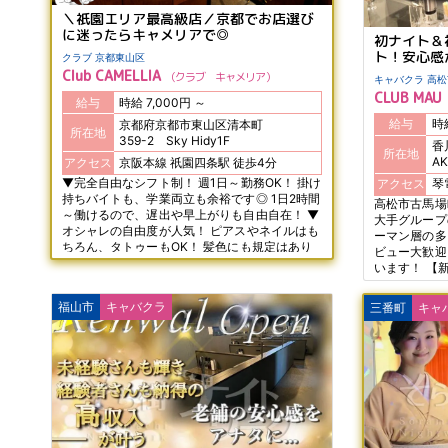
＼祇園エリア最高級店／京都でお店選び
に迷ったらキャメリアで◎
初ナイト＆
ト！安心感
クラブ 京都東山区
Club CAMELLIA
クラブ キャメリア
キャバクラ 
CLUB MAU
給与
時給 7,000円 ～
給与
京都府京都市東山区清本町
所在地
359-2 Sky Hidy1F
香
所在地
AK
アクセス
京阪本線 祇園四条駅 徒歩4分
▼完全自由なシフト制！ 週1日～勤務OK！ 掛け
アクセス
持ちバイトも、学業両立も余裕です◎ 1日2時間
高松市古馬場町
～働けるので、遅出や早上がりも自由自在！ ▼
大手グループ
オシャレの自由度が人気！ ピアスやネイルはも
ーマン層の多
ちろん、タトゥーもOK！ 髪色にも規定はあり
ビュー大歓迎
ません♪ 働く時のドレスやヒールのレンタルも
います！ 【
無料なので、 事前に購入したりする必要もナシ
り】 しっか
☆ ▼こんな悩みありませんか？ ・終電が早い
経営！ 報酬
福山市
キャバクラ
三番町
キャ
・働きたいけど家が遠い 心配ご無用！ ＼当店は
未経験さん、
【完全送迎無料】です♪／ 終電後も安心して働
活用して自由
ける環境☆ 大阪方面や滋賀方面など、京都以外
希望もOK☆
にお住まいの方も対応します！ ＊＊ まずは気軽
に応募から ＊＊ どんなお店か少しでも気になっ
た方はぜひ体験に来てね！ 体験も高時給で実施
しているので 単発でもしっかり稼げちゃいま
す！ たくさんのご応募お待ちしております♪