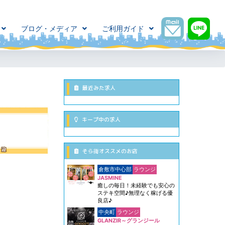
ブログ・メディア
ご利用ガイド
最近みた求人
キープ中の求人
そら街オススメのお店
倉敷市中心部
ラウンジ
JASMINE
癒しの毎日！未経験でも安心の
ステキ空間♪無理なく稼げる優
良店♪
中央町
ラウンジ
GLANZIR～グランジール