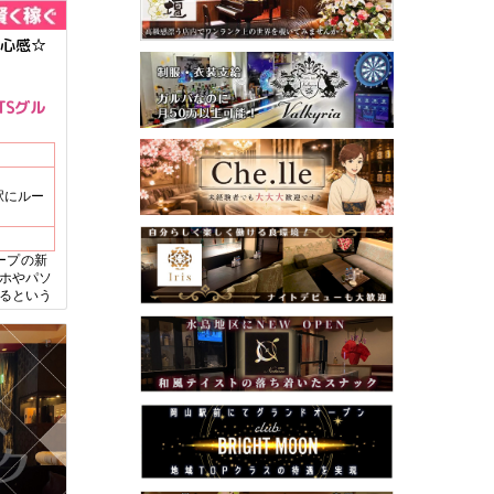
心感☆
TSグル
駅にルー
ループの新
マホやパソ
するという
歓迎♪ 女
なサポート
るのが安心
ピンチの時
ETできち