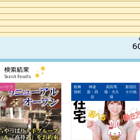
6
検索結果
Search Results
ャバクラ
歌舞
神楽
高田馬
新宿区
伎町
坂・四
場・大久
その他
谷
保