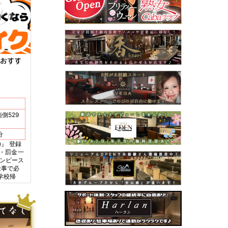
おすす
側529
4分
登録
マ・罰金一
ワンピース
由はなんで