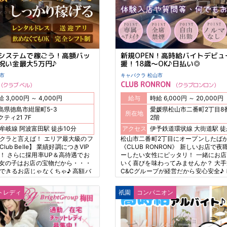
システムで稼ごう！高額バッ
新規OPEN！高時給バイトデビュ
祝い金最大5万円♪
援！18歳～OK♪日払い◎
徳島市
キャバクラ 松山市
CLUB RONRON
クラブ ベル
クラブロンロン
時給 3,000円 ～ 4,000円
給与
時給 6,000円 ～ 20,000円
島県徳島市紺屋町5-3
愛媛県松山市二番町2丁目8
所在地
クティ21 7F
2階
JR牟岐線 阿波富田駅 徒歩10分
アクセス
伊予鉄道環
クラと言えば！ エリア最大級のフ
松山市二番町2丁目にオープンしたば
ub Belle】 業績好調につきVIP
《CLUB RONRON》 新しいお店で夜
！ さらに採用率UP＆高待遇でお
ーしたい女性にピッタリ！ 一緒にお
 女の子はお店の宝物だから・・・
いく喜びを味わってみませんか？ 大
できるお店じゃなくちゃ♪ 高額バ
C&Cグループが経営だから安心安全♪
に加え 昨年より大幅UPの入店祝
員制で客層が良いことがおススメPOIN
→最大5万円！ 期間限定なのでお早
だに優しい全席禁煙店なので 18歳19
トレディ
祇園
コンパニオン
こそナイトワークデビューの大チャ
躍できますよ♪