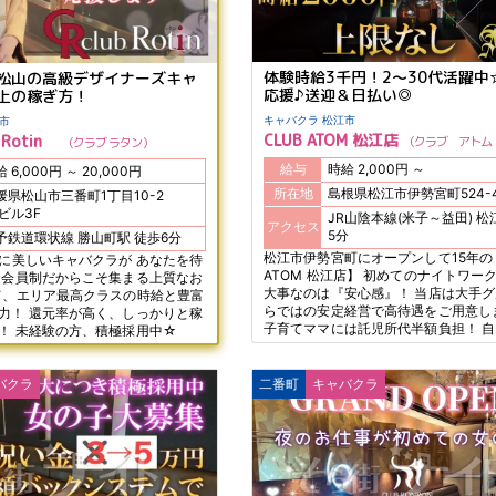
体験時給3千円！2～30代活躍中
松山の高級デザイナーズキャ
応援♪送迎＆日払い◎
上の稼ぎ方！
キャバクラ 松江市
松山市
CLUB ATOM 松江店
 Rotin
クラブ アト
クラブ ラタン
給与
時給 2,000円 ～
時給 6,000円 ～ 20,000円
所在地
島根県松江市伊勢宮町524-
媛県松山市三番町1丁目10-2
5ビル3F
JR山陰本線(米子～益田) 松江駅 徒歩
アクセス
5分
伊予鉄道環状線 勝山町駅 徒歩6分
松江市伊勢宮町にオープンして15年の【
級に美しいキャバクラが あなたを待
ATOM 松江店】 初めてのナイトワー
 会員制だからこそ集まる上質なお
大事なのは『安心感』！ 当店は大手
て、エリア最高クラスの時給と豊富
らではの安定経営で高待遇をご用意し
力！ 還元率が高く、しっかりと稼
子育てママには託児所代半額負担！ 
！ 未経験の方、積極採用中☆
でOLさんも学生さんも働きやすさ抜群
バックも充実しています☆
バクラ
二番町
キャバクラ