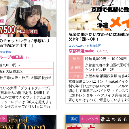
気楽に働きたい女の子には派遣が
め♪年1回～OK！
のチャットレディ♪手厚いサ
必ず稼がせます！」
コンパニオン 京都東山区
京都派遣make
メイク
チャットレディ 大阪北区
ループ梅田店
給与
時給 5,000円 ～ 10,000円
京都府京都市東山区祇園町南
時給 5,000円 ～
所在地
ケントビル1F・2F
阪府大阪市北区
アクセス
京阪本線 祇園四条駅 徒歩
神戸線(大阪～神戸) 大阪駅 徒歩６
京都派遣コンパニオン 『make(メイク)』 
制で年1日だけでもOKです！ ・ノル
ている大手「ブライトグループ」
切なしで簡単アルバイト♡ ・ドレス
西日本最大の街である【梅田】で
は無料レンタル ・ヘアメイク完備 お仕事で必
円以上を実現できるプレミアム店舗
要なものはすべてご用意しています♪ 学校帰
チャットレディは100人を超えます
り・仕事帰り・近くまで行くから 理
長と女性スタッフが 1人1人に至れ
もOK！ どうぞ手ぶらで来て下さい！ お給料は
安心サポート♪ 年齢や容姿に関係
嬉しい完全日払いです♪
げる環境を提供しています！ 色々
クラ
二番町
キャバクラ
からこそ 誰にも会わず、触れられ
チャットレディは 人気が衰えずど