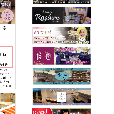
ー応
番地1
状線 大街道駅 徒歩3分
かりの
職デビュ
店を創って
手法人の
 しかも会
T！ から
歳の方も活