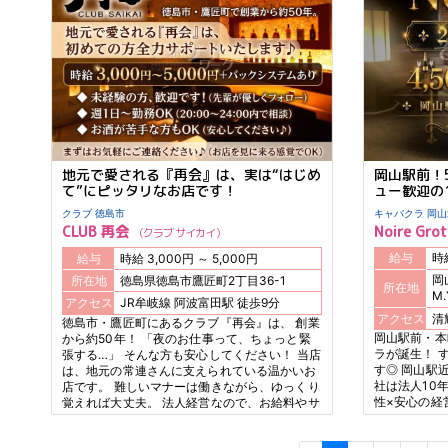
んどん上昇中
チャンスです
岡山駅前！
地元で愛される『再会』は、実は“はじめ
ュー歓迎の
て”にピッタリなお店です！
キャバクラ
クラブ 徳島市
Noire Gro
CLUB 再会
クラブ サイカイ
給与
給与
時給 3,000円 ～ 5,000円
岡
所在地
徳島県徳島市鷹匠町2丁目36-1
所在地
M.
アクセス
JR牟岐線 阿波富田駅 徒歩9分
アクセス
徳島市・鷹匠町にあるクラブ『再会』は、 創業
岡山駅前・本
から約50年！ 「夜のお仕事って、ちょっと緊
ラが誕生！ 
張する…」 そんな方も安心してください！ 当店
す◎ 岡山駅
は、地元の常連さんに支えられている温かいお
社は法人10
店です。 難しいマナーは働きながら、ゆっくり
性×安心の経
覚えれば大丈夫。 法人経営なので、お給料やサ
店を盛り上げ
ポート体制もしっかりしています。 未経験から
体験時給4,5
スタートして、少しずつ自分を磨いていける