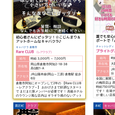
誰でも安心
初心者さんにピッタリ！☆こじんまり＆
ポートで「
アットホームなキャバクラ♪
キャバクラ 倉敷市
ブライトグ
Rare CLUB
レアクラブ
給与
給与
時給 3,000円 ～ 7,000円
所在地
大
岡山県倉敷市阿知2-18-38
所在地
高Q館1-A
JR
アクセス
分
JR山陽本線(岡山～三原) 倉敷駅 徒歩
アクセス
6分
全国に展開し
の梅田店は 
倉敷市阿知にオープンして2年の 【Rare CLUB
時給7500
～レアクラブ～】 おかげさまで好調なスタート
です！ 在籍
で まだまだ新メンバーが必要です！ 高級ホテル
が 優しい店
のラウンジ風な店内は ギラギラ感のないアット
り尽くせりの
ホームな雰囲気で いい意味でキャバクラ感があ
なく誰でも稼
りません！ ナイトデビューにも超おすすめです
鷹匠町
クラブ
本町
キャバ
不安な時代だ
よ☆
ることもない