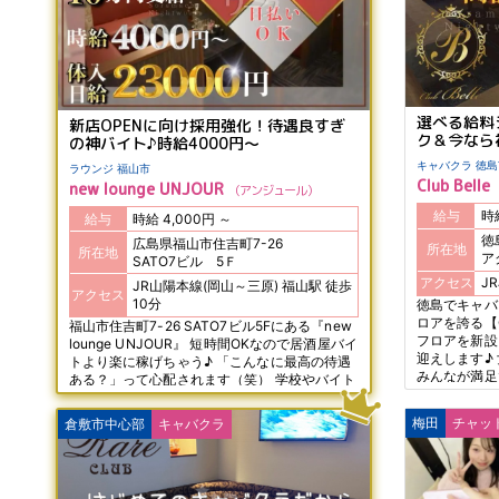
トできます♪ 老舗ならではの安定感と安心感、
そして働きやすさを兼ね備えた 【CLUB
Darling】で、ぜひ新しい一歩を踏み出してくだ
さい！
選べる給料
新店OPENに向け採用強化！待遇良すぎ
ク＆今なら
の神バイト♪時給4000円～
キャバクラ 
ラウンジ 福山市
Club Belle
new lounge UNJOUR
アンジュール
給与
給与
時給 4,000円 ～
徳
広島県福山市住吉町7-26
所在地
所在地
ア
SATO7ビル 5Ｆ
アクセス
JR山陽本線(岡山～三原) 福山駅 徒歩
アクセス
10分
徳島でキャバ
ロアを誇る【Cl
福山市住吉町7-26 SATO7ビル5Fにある『new
フロアを新設
lounge UNJOUR』 短時間OKなので居酒屋バイ
迎えします♪
トより楽に稼げちゃう♪ 「こんなに最高の待遇
みんなが満足
ある？」って心配されます（笑） 学校やバイト
ックシステム
終わりにサラッと寄って1.2時間だけ働いても
い金 3万円
OK! 今ならなんと入店祝い金10万円支給☆ エリ
梅田
チャッ
倉敷市中心部
キャバクラ
めに！！ 今
アTOPクラスのお給料＆待遇でお待ちしていま
ンスですよ♪
す!!