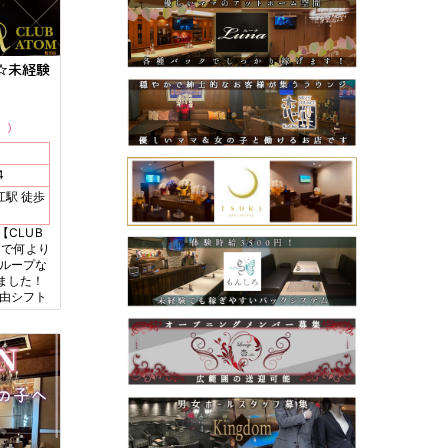
☆未経験
ム
4
CLUB
クで何より
グループな
ました！
自由シフト
！ 各種