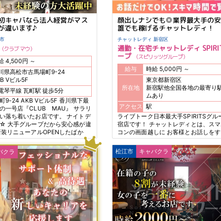
初キャバなら法人経営がマス
顔出しナシでも◎業界最大手の安
が違います♪
誰でも稼げるチャットレディ！
高松市
チャットレディ 新宿区
通勤・在宅チャットレディ SPIRI
クラブ マウ
ープ
スピリッツグループ
時給 4,500円 ～
給与
時給 5,000円 ～
川県高松市古馬場町9-24
B Vビル5F
東京都新宿区
所在地
新宿駅他全国各地の最寄り
琴電琴平線 瓦町駅 徒歩5分
ムあり
9-24 AKB Vビル5F 香川県下最
アクセス
駅
の一号店『CLUB MAU』 サラリ
い落ち着いたお店です。 ナイトデ
ライブトーク日本最大手SPIRITSグ
☆ 大手グループだから安心感が違
宿店です！ チャットレディとは、ス
新装リニューアルOPENしたばか
コンの画面越しに お客様とお話しを
りと納税し許可に基づいた安心安全
簡単なお仕事です！ 未経験の女の子大
支払いの約束事は必ず守ります！
性スタッフによる24時間体制の丁寧
松江市
キャバクラ
バクラ
学生さん、OLさんも、空き時間を
で 誰でもスムーズにスタートができ
にノビノビ活躍中♪ 短期でお試し
POINT！ 日払い可能なのでお財布が
日払い◎
も 欲しいものをガマンしない生活がG
ゃいますよ♪