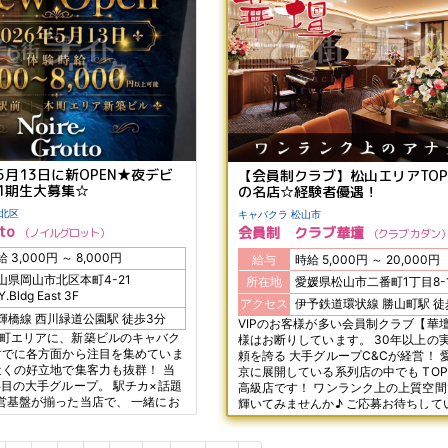
★ 今なら入店祝い金3万円GETの
よ♪
5月13日に新OPEN★夜デビ
【会員制クラブ】松山エリアTO
1期生大募集☆
の名店☆経験者優遇！
 岡山北区
キャバクラ 松山市
tto
会員制 クラブ華壇
ノイルグロット
クラブ カダン
時給 3,000円 ～ 8,000円
給与
時給 5,000円 ～ 20,000円
山県岡山市北区本町4-21
所在地
愛媛県松山市二番町1丁目8-
Y.Bldg East 3F
アクセス
伊予鉄道環
清輝橋線 西川緑道公園駅 徒歩3分
VIPのお客様が多い会員制クラブ【華壇
町エリアに、新築ビルのキャバク
様はお断りしています。 30年以上の
すでに各方面から注目を集めていま
頼を誇る 大手グループC&Cが経営！ 
近くの好立地で集客力も抜群！ 当
京に展開している系列店の中でも TO
年目の大手グループ。 駅チカ×話題
高級店です！ ワンランク上の上質空
営基盤が揃った当店で、 一緒にお
輝いてみませんか♪ ご応募お待ちして
てくれるフロアレディを大募集♪
00円～8,000円以上可能！ 正真正