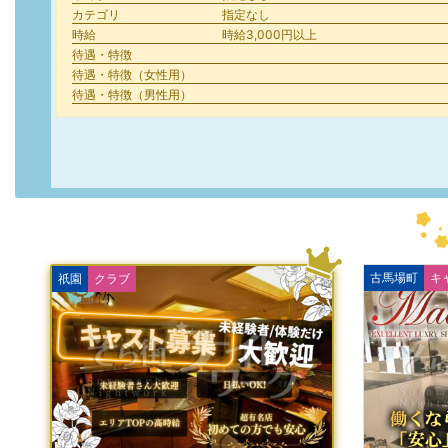
カテゴリ
指定なし
時給
時給3,000円以上
待遇・特徴
待遇・特徴（女性用）
待遇・特徴（男性用）
古馬場町
キ
祇園
クラブ