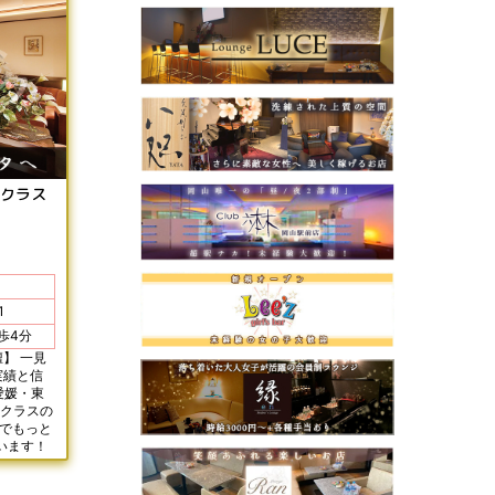
Pクラス
1
状線 勝山町駅 徒歩4分
】 一見
実績と信
愛媛・東
Pクラスの
間でもっと
います！