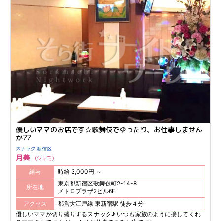
優しいママのお店です☆歌舞伎でゆったり、お仕事しません
か??
スナック 新宿区
月美
ツキミ
給与
時給 3,000円 ～
東京都新宿区歌舞伎町2-14-8
所在地
メトロプラザ2ビル6F
アクセス
都営大江戸線 東新宿駅 徒歩４分
優しいママが切り盛りするスナック♪ いつも家族のように接してくれ