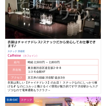
衣装はチャイナドレス♪スナックだから安心してお仕事でき
ます♪
スナック 渋谷区
Caffeine
カフェイン
給与
時給 2,500円 ～ 2,800円
東京都渋谷区道玄坂2-8-8
所在地
コスモ会館4F
アクセス
京王井の頭線 渋谷駅 徒歩3分
衣装は美しい【チャイナドレス】のお店！ スナックなのにしっかり稼
げる🎵 なのにユルッと働けるイイ環境が魅力的です♡ 渋谷駅からスグ
ゾコなので電車通勤もラクラク～
歌舞伎町
スナック