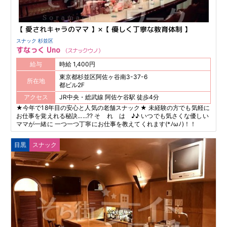
【 愛されキャラのママ 】×【 優しく丁寧な教育体制 】
スナック 杉並区
すなっく Uno
スナックウノ
給与
時給 1,400円
東京都杉並区阿佐ヶ谷南3-37-6
所在地
都ビル2F
アクセス
JR中央・総武線 阿佐ケ谷駅 徒歩4分
★今年で18年目の安心と人気の老舗スナック★ 未経験の方でも気軽に
お仕事を覚えれる秘訣......?? そ れ は ♪♪ いつでも気さくな優しい
ママが一緒に 一つ一つ丁寧にお仕事を教えてくれます(*ﾉωﾉ)！！
目黒
スナック