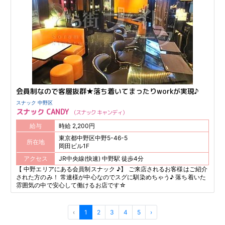
会員制なので客層抜群★落ち着いてまったりworkが実現♪
スナック 中野区
スナック CANDY
スナック キャンディ
給与
時給 2,200円
東京都中野区中野5-46-5
所在地
岡田ビル1F
アクセス
JR中央線(快速) 中野駅 徒歩4分
【 中野エリアにある会員制スナック ♪】 ご来店されるお客様はご紹介
された方のみ！ 常連様が中心なのでスグに馴染めちゃう♪ 落ち着いた
雰囲気の中で安心して働けるお店です☆
‹
1
2
3
4
5
›