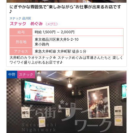
にぎやかな雰囲気で"楽しみながら"お仕事が出来るお店です
♪
スナック 品川区
スナック めぐみ
メグミ
給与
時給 1,500円 ～ 2,000円
東京都品川区東大井5-2-10
所在地
東小路内
アクセス
東急大井町線 大井町駅 徒歩１分
大井町のカラオケスナック☆ スナックめぐみは常連さんたちと 楽しく
ワイワイ盛り上がれるお店です♪
中野
スナック