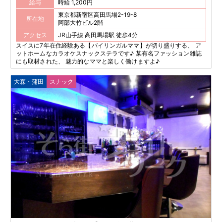
給与
時給 1,200円
東京都新宿区高田馬場2-19-8
所在地
阿部大竹ビル2階
アクセス
JR山手線 高田馬場駅 徒歩4分
スイスに7年在住経験ある【バイリンガルママ】が切り盛りする、 ア
ットホームなカラオケスナックステラです♪ 某有名ファッション雑誌
にも取材された、 魅力的なママと楽しく働けますよ♪
大森・蒲田
スナック