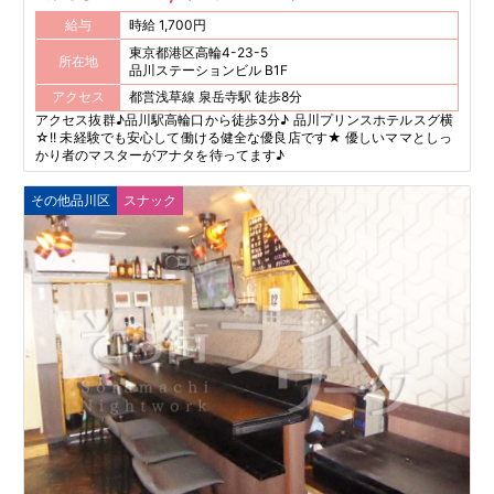
給与
時給 1,700円
東京都港区高輪4-23-5
所在地
品川ステーションビル B1F
アクセス
都営浅草線 泉岳寺駅 徒歩8分
アクセス抜群♪品川駅高輪口から徒歩3分♪ 品川プリンスホテルスグ横
☆!! 未経験でも安心して働ける健全な優良店です★ 優しいママとしっ
かり者のマスターがアナタを待ってます♪
その他品川区
スナック