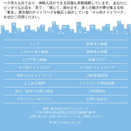
ーク求人も出ており、体験入店ができる店舗も多数掲載しています。 あなたに
ピッタリなお店を「見て」「感じて」探せます。 多くの魅力や夢が集まる街
『東京』 東京都のナイトワークを幅広く紹介している「そら街ナイトワーク」
をぜひご活用ください。
トップ
新着求人検索
こだわり求人検索
路線求人検索
エリア求人検索
店舗ブログ
そら街ナイトブログ
そら街ナイトメディア
初めてのナイトワーク
LINE友達追加
よくある質問
ナイトワーク用語辞典
安心・安全への取り組み
ご利用規約
プライバシーポリシー
お問い合わせ
運営: 株式会社SKYクリエイティブ
〒700-0834 岡山県岡山市北区天瀬南町1番1号
お問い合わせ:
お問い合わせフォーム
をご利用ください
© SKY Creative Co.,Ltd.