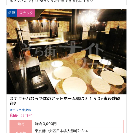
るママさんです☆ ゆっくりお仕事できるお店です✨
銀座
スナック
スナキャバならではのアットホーム感は３１５０✊未経験歓
迎♪
スナック 中央区
和み
ナゴミ
給与
時給 3,000円
東京都中央区日本橋人形町2-3-4