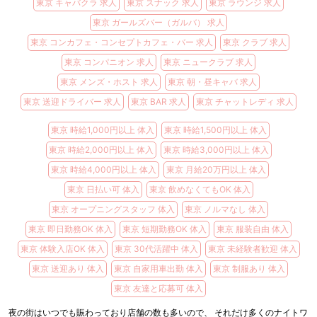
東京 キャバクラ 求人
東京 スナック 求人
東京 ラウンジ 求人
東京 ガールズバー（ガルバ） 求人
東京 コンカフェ・コンセプトカフェ・バー 求人
東京 クラブ 求人
東京 コンパニオン 求人
東京 ニュークラブ 求人
東京 メンズ・ホスト 求人
東京 朝・昼キャバ 求人
東京 送迎ドライバー 求人
東京 BAR 求人
東京 チャットレディ 求人
東京 時給1,000円以上 体入
東京 時給1,500円以上 体入
東京 時給2,000円以上 体入
東京 時給3,000円以上 体入
東京 時給4,000円以上 体入
東京 月給20万円以上 体入
東京 日払い可 体入
東京 飲めなくてもOK 体入
東京 オープニングスタッフ 体入
東京 ノルマなし 体入
東京 即日勤務OK 体入
東京 短期勤務OK 体入
東京 服装自由 体入
東京 体験入店OK 体入
東京 30代活躍中 体入
東京 未経験者歓迎 体入
東京 送迎あり 体入
東京 自家用車出勤 体入
東京 制服あり 体入
東京 友達と応募可 体入
夜の街はいつでも賑わっており店舗の数も多いので、 それだけ多くのナイトワ