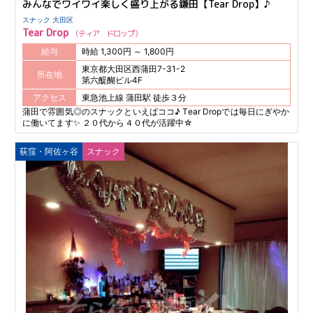
みんなでワイワイ楽しく盛り上がる鎌田【Tear Drop】♪
スナック 大田区
Tear Drop
ティア ドロップ
給与
時給 1,300円 ～ 1,800円
東京都大田区西蒲田7-31-2
所在地
第六醍醐ビル4F
アクセス
東急池上線 蒲田駅 徒歩３分
蒲田で雰囲気◎のスナックといえばココ♪ Tear Dropでは毎日にぎやか
に働いてます✨ ２０代から４０代が活躍中☆
荻窪・阿佐ヶ谷
スナック