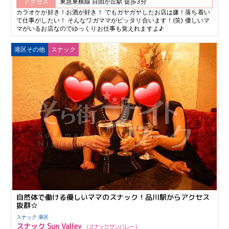
アクセス
東急東横線 自由が丘駅 徒歩3分
カラオケが好き！お酒が好き！ でもガヤガヤしたお店は嫌！落ち着い
て仕事がしたい！ そんなワガママがピッタリ合います！(笑) 優しいマ
マがいるお店なのでゆっくりお仕事も覚えれますよ♪
港区その他
スナック
自然体で働ける優しいママのスナック！品川駅からアクセス
抜群☆
スナック 港区
スナック Sun Valley
スナックサンバレー