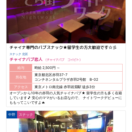
チャイナ専門のパブスナック★留学生の方大歓迎です☆彡
スナック 北区
チャイナパブ恋人
チャイナパブ コイビト
給与
時給 2,500円 ～
東京都北区赤羽37-7
所在地
コンチネンタルプラザ赤羽2号館 B-02
アクセス
東京メトロ南北線 赤羽岩淵駅 徒歩3分
オープンから10年の赤羽の人気チャイナパブ★ 留学生の方も多く在籍
しています🎵 安心のママがいるお店なので、 ナイトワークデビューに
ももってこいですよ🔥
中野
スナック