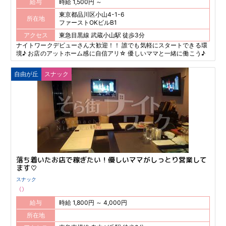
給与
時給 1,500円 ～
東京都品川区小山4-1-6
所在地
ファーストOKビルB1
アクセス
東急目黒線 武蔵小山駅 徒歩3分
ナイトワークデビューさん大歓迎！！ 誰でも気軽にスタートできる環
境♪ お店のアットホーム感に自信アリ☆ 優しいママと一緒に働こう♪
自由が丘
スナック
落ち着いたお店で稼ぎたい！優しいママがしっとり営業して
ます♡
スナック
給与
時給 1,800円 ～ 4,000円
所在地