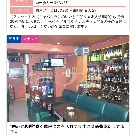
所在地
ロータリー3ビル5F
アクセス
東京メトロ日比谷線 人形町駅 徒歩2分
【スナック】＆【キャバクラ】のいいとこどり☆♪ 人形町駅から徒歩
30秒の所にあるスナキャバ🎶 ノルマやペナルティなど女の子の負担に
なる、 ルールは一切ないので気楽に働けます♪
五反田
スナック
“居心地抜群”働く環境に力を入れてます◎交通費支給してま
す☆