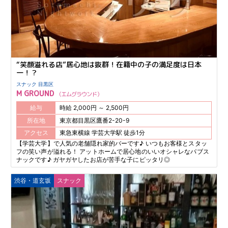
“笑顔溢れる店”居心地は抜群！在籍中の子の満足度は日本
一！？
スナック 目黒区
M GROUND
エムグラウンド
給与
時給 2,000円 ～ 2,500円
所在地
東京都目黒区鷹番2-20-9
アクセス
東急東横線 学芸大学駅 徒歩1分
【学芸大学】で人気の老舗隠れ家的バーです♪ いつもお客様とスタッ
フの笑い声が溢れる！ アットホームで居心地のいいオシャレなパブス
ナックです♪ ガヤガヤしたお店が苦手な子にピッタリ◎
渋谷・道玄坂
スナック