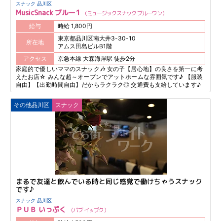
スナック 品川区
MusicSnack ブルー1
ミュージックスナック ブルーワン
給与
時給 1,800円
東京都品川区南大井3-30-10
所在地
アムス田島ビルB1階
アクセス
京急本線 大森海岸駅 徒歩2分
家庭的で優しいママのスナック🎶 女の子【居心地】の良さを第一に考
えたお店☆ みんな超～オープンでアットホームな雰囲気です♪ 【服装
自由】【出勤時間自由】だからラクラク◎ 交通費も支給しています♪
その他品川区
スナック
まるで友達と飲んでいる時と同じ感覚で働けちゃうスナック
です♪
スナック 品川区
ＰＵＢ いっぷく
パブ イップク