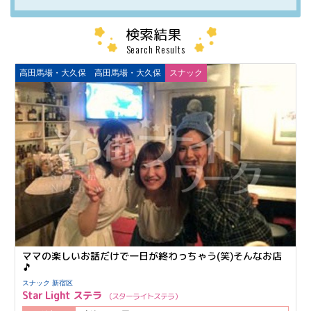
検索結果
Search Results
高田馬場・大久保
高田馬場・大久保
スナック
ママの楽しいお話だけで一日が終わっちゃう(笑)そんなお店
🎵
スナック 新宿区
Star Light ステラ
スターライトステラ