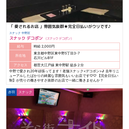
「 愛されるお店 」雰囲気抜群★完全日払いがウリです♪
スナック 中野区
スナック デコポン
スナック デコポン
給与
時給 2,000円
東京都中野区東中野5丁目3-7
所在地
石川ビルB1F
アクセス
都営大江戸線 東中野駅 徒歩２分
中野で愛され20年頑張ってます！老舗スナック<デコポン>♪ 去年リニ
ューアルしたばかりの綺麗な雰囲気もいいお店です♡♡ 【完全日払い
制】が売りの働きやすさ抜群のお店で一緒に働きませんか？
赤羽
スナック