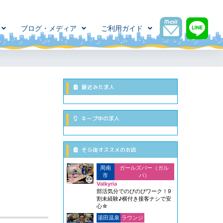
ブログ・メディア
ご利用ガイド
最近みた求人
キープ中の求人
そら街オススメのお店
周南
ガールズバー（ガル
市
バ）
Valkyria
部活気分でのびのびワーク！9
割未経験♪横付き接客ナシで安
心☆
湯田温泉
ラウンジ