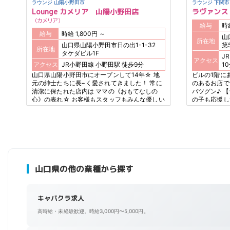
ラウンジ 山陽小野田市
ラウンジ 下関市
Lounge カメリア 山陽小野田店
ラヴァンス
カメリア
給与
給与
時給 1,800円 ～
山
所在地
山口県山陽小野田市日の出1-1-32
第
所在地
タケダビル1F
JR
アクセス
アクセス
JR小野田線 小野田駅 徒歩9分
1
山口県山陽小野田市にオープンして14年☆ 地
ビルの1階に
元の紳士たちに長~く愛されてきました！ 常に
のあるお店で
清潔に保たれた店内は ママの《おもてなしの
バツグン♪ 
心》の表れ☆ お客様もスタッフもみんな優しい
の子も応援し
お店です！ お手伝いに来る感覚で一度来てみま
が出来ます♪
せんか？
山口県の他の業種から探す
キャバクラ求人
高時給・未経験歓迎。時給3,000円〜5,000円。