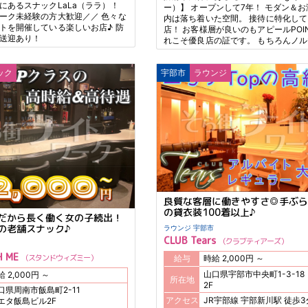
にあるスナックLaLa（ララ）！
ー）】 オープンして7年！ モダン＆
ーク未経験の方大歓迎／／ 色々な
内は落ち着いた空間。 接待に特化し
トを開催している楽しいお店♪ 防
店！ お客様層が良いのもアピールPOIN
送迎あり！
れこそ優良店の証です。 もちろんノ
ありません。
ック
宇部市
ラウンジ
良質な客層に働きやすさ◎手ぶら
の貸衣装100着以上♪
だから長く働く女の子続出！
の老舗スナック♪
ラウンジ 宇部市
CLUB Tears
クラブティアーズ
H ME
スタンドウィズミー
給与
時給 2,000円 ～
山口県宇部市中央町1-3-18
時給 2,000円 ～
所在地
2F
口県周南市飯島町2-11
アクセス
JR宇部線 宇部新川駅 
エタ飯島ビル2F