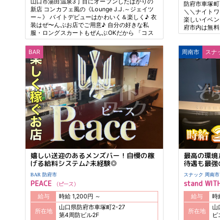
山口市湯田温泉3丁目にオープンしたばかりの
防府市車塚町
新店 コンカフェ風の《Lounge J.J.～ジェイツ
＼＼ナイトワ
ー～》 バイトデビューはかわいく＆楽しく♪ 衣
楽しいイベン
装はぜ〜んぶお店でご用意♪ 自分の好きな私
府市内は無料
服・ロングスカートもぜんぶOKだから 「コス
プレはちょっと…」そんな子も安心してね◎ ＼
系列人気店《R.R.》も同時募集中！／ 現在、超
BAR
周南市
スナ
特別待遇の体験キャンペーン中！ さらに【無料
送迎付き】でラクラク通勤♪ 新店ならではの高
待遇＆自由さで あなたの“やってみたい”を応援
します！
嬉しい送迎のあるメンズバー！自慢の稼
最高の環境
げる給料システム♪未経験◎
待遇も最強
BAR 防府市
スナック 周南市
PEACE
stand WIT
ピース
給与
時給 1,200円 ～
給与
山口県防府市車塚町2-27
山
所在地
所在地
第4周防ビル2F
ピ