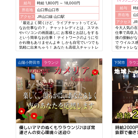
イワクニプリ
給与
時給 1,800円 ～ 18,000円
給与
所在地
山口県山口市
所在地
山
アクセス
JR山口線 山口駅
アクセス
「最近よく聞くけど、ライブチャットってどん
なお仕事なの？」 チャットレディとは、スマホ
今大人気の在
やパソコンの画面越しに お客様とお話しをする
仕事で高収入
という簡単なお仕事！ ナイトワークのように引
接の接触がな
かれ物もありませんよ☆ しかも自宅でいつでも
で ウイルス
気軽に出来ちゃう！ あなたも高収入チャットレ
宅チャトレな
ディになって 欲しいものをガマンしない生活を
OK！！ 受
手に入れませんか♪
きないと嘆く
らOKだよ！
山陽小野田市
ラウンジ
下関市
ラウ
優しいママのぬくもりラウンジ♪ほぼ常
時給200
連さんの安心環境☆送迎◎
抜群で働き