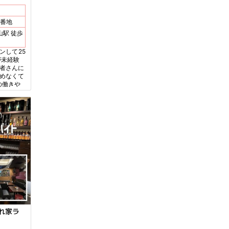
2番地
ンして25
が未経験
心者さんに
飲めなくて
の働きや
隠れ家ラ