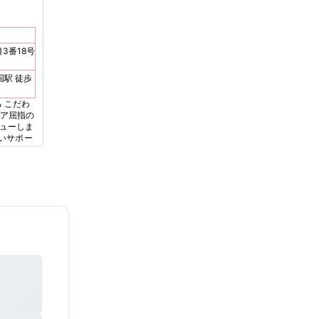
3番18号
 こだわ
リア屈指の
ビューしま
厚いサポー
！