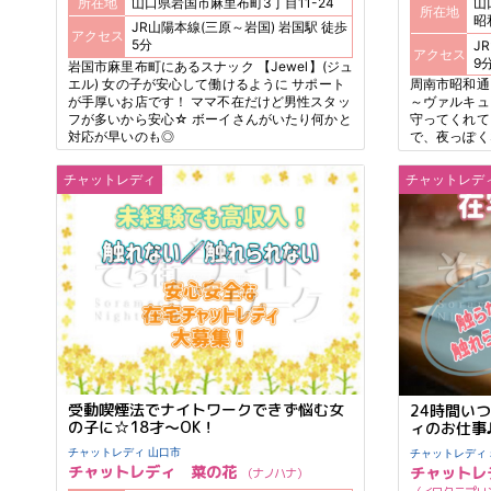
所在地
山口県岩国市麻里布町3丁目11-24
山
所在地
昭
JR山陽本線(三原～岩国) 岩国駅 徒歩
アクセス
5分
JR
アクセス
9
岩国市麻里布町にあるスナック 【Jewel】(ジュ
エル) 女の子が安心して働けるように サポート
周南市昭和通り
が手厚いお店です！ ママ不在だけど男性スタッ
～ヴァルキュ
フが多いから安心☆ ボーイさんがいたり何かと
守ってくれて
対応が早いのも◎
で、夜っぽく
雰囲気☆ 遊
んか？
チャットレディ
チャットレデ
受動喫煙法でナイトワークできず悩む女
24時間い
の子に☆18才～OK！
ィのお仕事
チャットレディ 山口市
チャットレディ 菜の花
チャットレ
ナノハナ