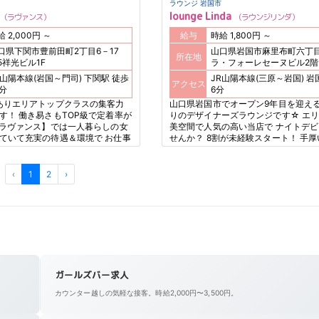
ラウンジ 岩国市
lounge Linda
ラヴァンス
ラウンジリンダ
時給 2,000円 ～
給与
時給 1,800円 ～
口県下関市豊前田町2丁目6－17
山口県岩国市麻里布町六丁目
所在地
5祥光ビル1F
ラ・フォーレセーヌビル2階
山陽本線(岩国～門司) 下関駅 徒歩
JR山陽本線(三原～岩国) 岩国駅 徒歩
アクセス
0分
6分
ありエリアトップクラスの集客力
山口県岩国市でオープン9年目を迎える
す！ 働き易さもTOP級で定着率が
りのデザイナーズラウンジです☆ エ
【ラヴァンス】では一人暮らしの女
美空間で人気の高い当店で ナイトデ
ていて充実の待遇＆環境で お仕事
せんか？ 8割が未経験スタート！ 手
トでアナタの新しい生活を応援します
‹
1
2
›
ガールズバー求人
カウンター越しの気軽な接客。時給2,000円〜3,500円。