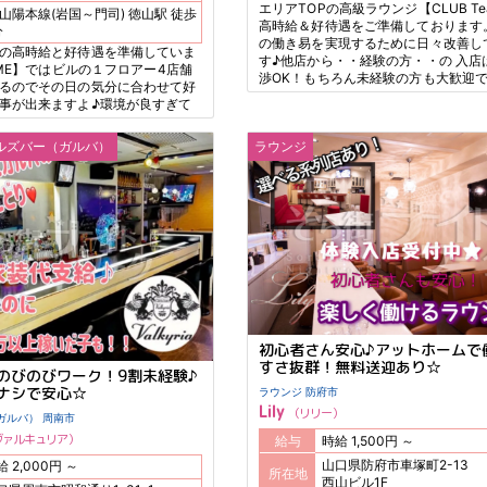
エリアTOPの高級ラウンジ【CLUB Te
山陽本線(岩国～門司) 徳山駅 徒歩
高時給＆好待遇をご準備しております
分
の働き易を実現するために日々改善し
の高時給と好待遇を準備していま
す♪他店から・・経験の方・・の 入店
 ME】ではビルの１フロアー4店舗
渉OK！もちろん未経験の方も大歓迎で
るのでその日の気分に合わせて好
事が出来ますよ♪環境が良すぎて
い働いてくれています、是非この
と頑張ってみましょう♪
ルズバー（ガルバ）
ラウンジ
初心者さん安心♪アットホームで
すさ抜群！無料送迎あり☆
のびのびワーク！9割未経験♪
ナシで安心☆
ラウンジ 防府市
Lily
リリー
ガールズバー（ガルバ） 周南市
ヴァルキュリア
給与
時給 1,500円 ～
山口県防府市車塚町2-13
時給 2,000円 ～
所在地
西山ビル1F