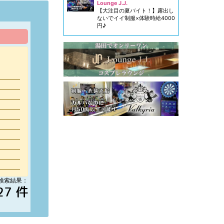
Lounge J.J.
【大注目の夏バイト！】露出し
ないでイイ制服×体験時給4000
円♪
検索結果：
27 件