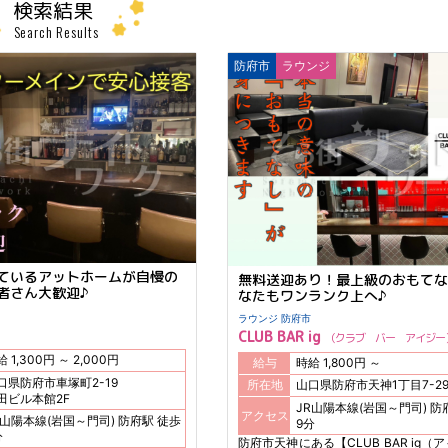
検索結果
Search Results
防府市
ラウンジ
ているアットホームが自慢の
無料送迎あり！最上級のおもてな
者さん大歓迎♪
なたもワンランク上へ♪
ラウンジ 防府市
CLUB BAR ig
クラブ バー アイジー
時給 1,300円 ～ 2,000円
給与
時給 1,800円 ～
口県防府市車塚町2-19
所在地
山口県防府市天神1丁目7-2
田ビル本館2F
JR山陽本線(岩国～門司) 防府駅 徒歩
アクセス
山陽本線(岩国～門司) 防府駅 徒歩
9分
分
防府市天神にある【CLUB BAR ig（