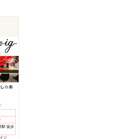
し☆あ
9
アイジ