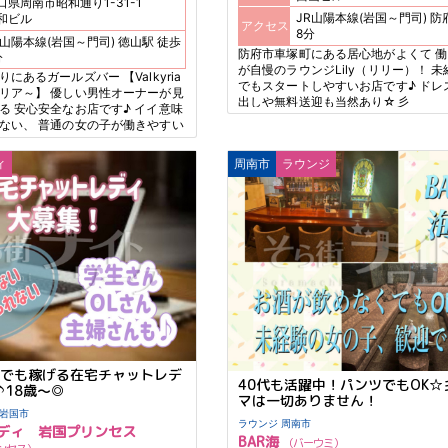
口県周南市昭和通り1-31-1
JR山陽本線(岩国～門司) 防府駅 徒歩
和ビル
アクセス
8分
山陽本線(岩国～門司) 徳山駅 徒歩
防府市車塚町にある居心地がよくて 
分
が自慢のラウンジLily（リリー）！ 
にあるガールズバー 【Valkyria
でもスタートしやすいお店です♪ ドレ
リア～】 優しい男性オーナーが見
出しや無料送迎も当然あり☆彡
る 安心安全なお店です♪ イイ意味
ない、 普通の女の子が働きやすい
びの延長気分で楽しくバイトしませ
ィ
周南市
ラウンジ
つでも稼げる在宅チャットレデ
40代も活躍中！パンツでもOK☆
♪18歳～◎
マは一切ありません！
チャットレディ 岩国市
ラウンジ 周南市
ディ 岩国プリンセス
BAR海
バーウミ