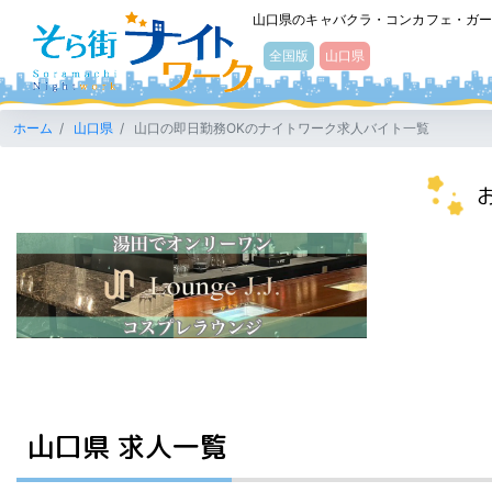
そら街ナイトワーク
山口県のキャバクラ・コンカフェ・ガ
全国版
山口県
ホーム
山口県
山口の即日勤務OKのナイトワーク求人バイト一覧
山口県 求人一覧