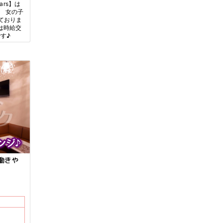
ars】は
。 女の子
ておりま
は時給交
す♪
働きや