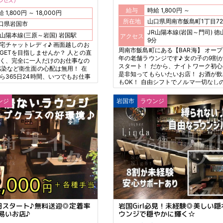
ンセス
給与
時給 1,800円 ～
時給 1,800円 ～ 18,000円
所在地
山口県周南市飯島町1丁目7
口県岩国市
JR山陽本線(岩国～門司) 徳山駅 徒歩
JR山陽本線(三原～岩国) 岩国駅
アクセス
9分
宅チャットレディ♪ 画面越しのお
周南市飯島町にある【BAR海】 オープ
GETを目指しませんか？ 人との直
年の老舗ラウンジです♪ 女の子の9割
く、完全に一人だけのお仕事なの
スタート！ だから、ナイトワーク初
感染など衛生面の心配は無用！ 在
是非知ってもらいたいお店！ お酒が
ら365日24時間、いつでもお仕事
もOK！ 自由シフトでノルマ一切なし
動喫煙防止の関係でナイトワークで
すさが自慢です☆
 18歳、19歳の女の子もチャトレな
ンジ
岩国市
ラウンジ
0円スタート♪無料送迎◎定着率
岩国Girl必見！未経験◎美しい
易いお店♪
ウンジで穏やかに輝く☆