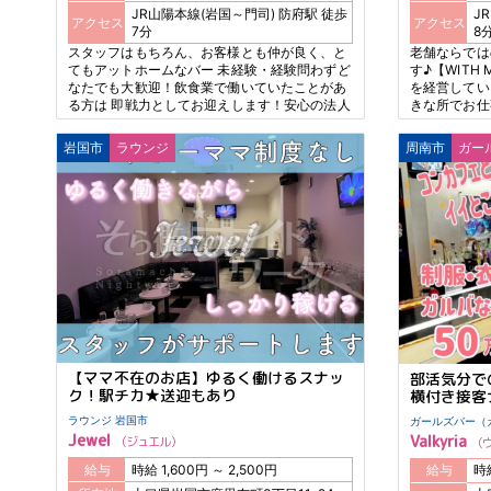
JR山陽本線(岩国～門司) 防府駅 徒歩
JR
アクセス
アクセス
7分
8
スタッフはもちろん、お客様とも仲が良く、と
老舗ならでは
てもアットホームなバー 未経験・経験問わずど
す♪【WITH
なたでも大歓迎！飲食業で働いていたことがあ
を経営してい
る方は 即戦力としてお迎えします！安心の法人
きな所でお仕
経営で働き易さエリアトップ級！
平均4年くら
良環境で私達
岩国市
ラウンジ
周南市
ガー
【ママ不在のお店】ゆるく働けるスナッ
部活気分で
ク！駅チカ★送迎もあり
横付き接客
ラウンジ 岩国市
Jewel
Valkyria
ジュエル
給与
時給 1,600円 ～ 2,500円
給与