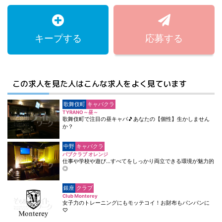
キープする
応募する
この求人を見た人はこんな求人をよく見ています
歌舞伎町
キャバクラ
TYRANO～昼～
歌舞伎町で注目の昼キャバ🎵あなたの【個性】生かしません
か？
中野
キャバクラ
パブクラブ オレンジ
仕事や学校や遊び…すべてをしっかり両立できる環境が魅力的
◎
銀座
クラブ
Club Monterey
女子力のトレーニングにもモッテコイ！お財布もパンパンに
♡