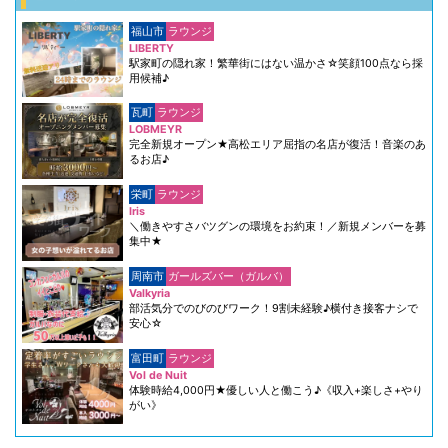
福山市
ラウンジ
LIBERTY
駅家町の隠れ家！繁華街にはない温かさ☆笑顔100点なら採
用候補♪
瓦町
ラウンジ
LOBMEYR
完全新規オープン★高松エリア屈指の名店が復活！音楽のあ
るお店♪
栄町
ラウンジ
Iris
＼働きやすさバツグンの環境をお約束！／新規メンバーを募
集中★
周南市
ガールズバー（ガルバ）
Valkyria
部活気分でのびのびワーク！9割未経験♪横付き接客ナシで
安心☆
富田町
ラウンジ
Vol de Nuit
体験時給4,000円★優しい人と働こう♪《収入+楽しさ+やり
がい》