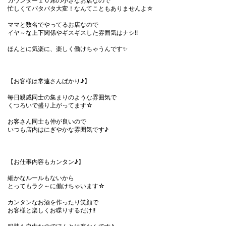
カウンター１０席の小さなお店なので
忙しくてバタバタ大変！なんてこともありませんよ☆
ママと数名でやってるお店なので
イヤ～な上下関係やギスギスした雰囲気はナシ!!
ほんとに気楽に、楽しく働けちゃうんです✨
【お客様は常連さんばかり♪】
毎日親戚同士の集まりのような雰囲気で
くつろいで盛り上がってます☆
お客さん同士も仲が良いので
いつも店内はにぎやかな雰囲気です♪
【お仕事内容もカンタン♪】
細かなルールもないから
とってもラク～に働けちゃいます☆
カンタンなお酒を作ったり笑顔で
お客様と楽しくお喋りするだけ!!