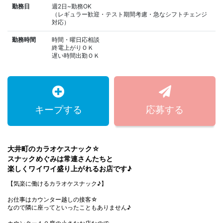
勤務日
週2日~勤務OK
（レギュラー歓迎・テスト期間考慮・急なシフトチェンジ
対応）
勤務時間
時間・曜日応相談
終電上がりＯＫ
遅い時間出勤ＯＫ
キープする
応募する
大井町のカラオケスナック☆
スナックめぐみは常連さんたちと
楽しくワイワイ盛り上がれるお店です♪
【気楽に働けるカラオケスナック♪】
お仕事はカウンター越しの接客☆
なので隣に座ってといったこともありません♪