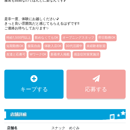
服装も自由なのでほんとに楽なんです♪
是非一度、体験にお越しください♪
きっと良い雰囲気だと感じてもらえるはずです!!
ご連絡お待ちしております✨
時給1,500円以上
飲めなくてもOK
オープニングスタッフ
即日勤務OK
短期勤務OK
服装自由
体験入店OK
30代活躍中
未経験者歓迎
友達と応募可
WワークOK
新着求人掲載
感染症対策実施済
キープする
応募する
店舗詳細
店舗名
スナック めぐみ