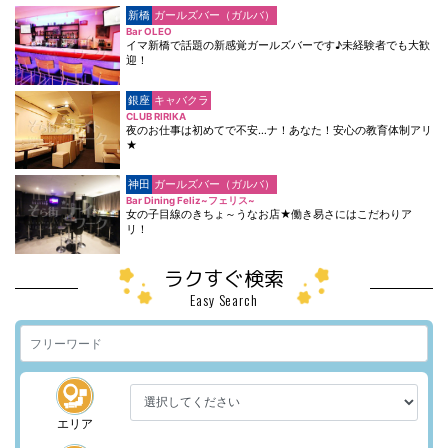
新橋
ガールズバー（ガルバ）
Bar OLEO
イマ新橋で話題の新感覚ガールズバーです♪未経験者でも大歓
迎！
銀座
キャバクラ
CLUB RIRIKA
夜のお仕事は初めてで不安…ナ！あなた！安心の教育体制アリ
★
神田
ガールズバー（ガルバ）
Bar Dining Feliz~フェリス~
女の子目線のきちょ～うなお店★働き易さにはこだわりア
リ！
ラクすぐ検索
Easy Search
エリア