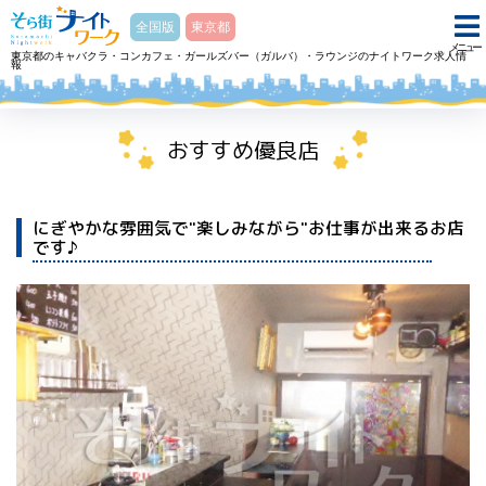
そら街ナイトワーク
全国版
東京都
メニュー
東京都のキャバクラ・コンカフェ・ガールズバー（ガルバ）・ラウンジのナイトワーク求人情
報
ホーム
スナック スナック めぐみメグミのアルバイト・求人
おすすめ優良店
にぎやかな雰囲気で"楽しみながら"お仕事が出来るお店
です♪