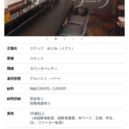
店舗名
スナック めぐみ（メグミ）
業種
スナック
職種
カウンターレディ
雇用形態
アルバイト・パート
給料
時給1,500円～2,000円
給料詳細
昇給有り
前職考慮有り
資格
20歳以上
（未経験者歓迎、経験者優遇、Wワーク、主婦、学生、
OL、フリーター歓迎）