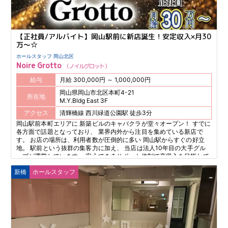
【正社員/アルバイト】岡山駅前に新店誕生！安定収入×月30
万～☆
ホールスタッフ 岡山北区
Noire Grotto
ノイルグロット
給与
月給 300,000円 ～ 1,000,000円
岡山県岡山市北区本町4-21
所在地
M.Y.Bldg East 3F
アクセス
清輝橋線 西川緑道公園駅 徒歩3分
岡山駅前本町エリアに 新築ビルのキャバクラが堂々オープン！ すでに
各方面で話題となっており、 業界内外から注目を集めている新店で
す。 お店の場所は、利用者数が圧倒的に多い 岡山駅からすぐの好立
地。 駅前という抜群の集客力に加え、 当店は法人10年目の大手グル
ープが運営しています。 安心できるサポート体制で高収入を目指して
みませんか？
新橋
ホールスタッフ