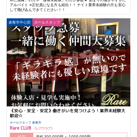
アルバイト→正社員になる方も続出！！ ナイト業界未経験の方も安心
して飛び込んできてください！！
倉敷市中心部
ホールスタッフ
《安心・安全・安定》働きがいを見つけよう！業界未経験大
歓迎☆
ホールスタッフ 倉敷市
Rare CLUB
レアクラブ
給与
月給 300,000円 ～ 1,000,000円