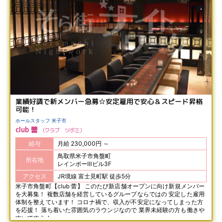
業績好調で新メンバー急募☆安定雇用で安心＆スピード昇格
可能！
ホールスタッフ 米子市
club 蕾
クラブ ツボミ
給与
月給 230,000円 ～
鳥取県米子市角盤町
所在地
レインボーⅢビル3F
アクセス
JR境線 富士見町駅 徒歩5分
米子市角盤町【club 蕾】 このたび新店舗オープンに向け新規メンバー
を大募集！ 複数店舗を経営しているグループならではの 安定した雇用
体制を整えています！ コロナ禍で、収入が不安定になってしまった方
を応援！ 落ち着いた雰囲気のラウンジなので 業界未経験の方も働きや
すいですよ！