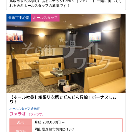
鳥取市末広温泉町にあるスナックGemini（ジェミニ） 一緒に働いてく
れる送迎ホールスタッフの募集です！
倉敷市中心部
ホールスタッフ
【ホール社員】頑張り次第でどんどん昇給！ボーナスもあ
り！
ホールスタッフ 倉敷市
ファラオ
ファラオ
給与
月給 230,000円 ～
岡山県倉敷市阿知2-18-7
所在地