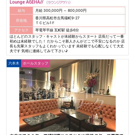
Lounge AGEHA//
ラウンジアゲハ
給与
月給 300,000円 ～ 800,000円
香川県高松市古馬場町9-27
所在地
ＴＣビル1Ｆ
アクセス
琴電琴平線 瓦町駅 徒歩6分
ほとんどのスタッフ・キャストが未経験からスタート 店長だって一番
初めは未経験でした！ だからこそ新人さんがどこで不安になるのか 店
長も先輩スタッフもよくわかっています 未経験でも心配しなくて大丈
夫です 気軽に連絡してみて下さい♪
六本木
ホールスタッフ