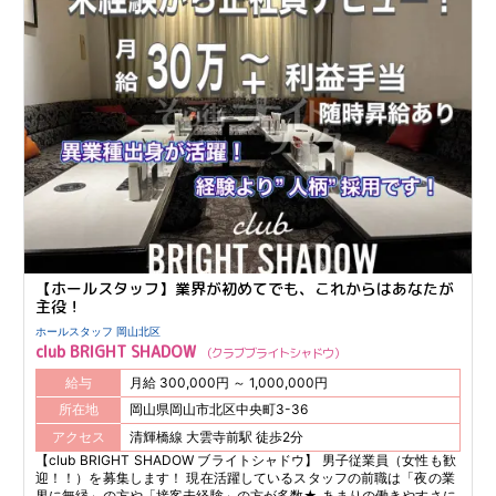
【ホールスタッフ】業界が初めてでも、これからはあなたが
主役！
ホールスタッフ 岡山北区
club BRIGHT SHADOW
クラブブライトシャドウ
給与
月給 300,000円 ～ 1,000,000円
所在地
岡山県岡山市北区中央町3-36
アクセス
清輝橋線 大雲寺前駅 徒歩2分
【club BRIGHT SHADOW ブライトシャドウ】 男子従業員（女性も歓
迎！！）を募集します！ 現在活躍しているスタッフの前職は「夜の業
界に無縁」の方や「接客未経験」の方が多数★ あまりの働きやすさに