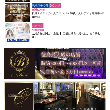
鳥取市中心部
ラウンジ
光琳KORIN
和風テイストの大人ラウンジ☆30代大人レディも活躍中♪未
経験◎
スナック
Nine Plan
ご紹介先は岡山・倉敷【1店舗に縛られるのは、もう終わ
り】