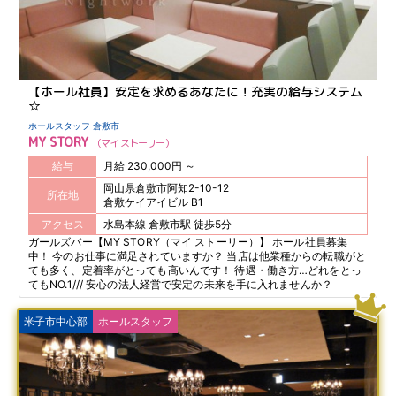
【ホール社員】安定を求めるあなたに！充実の給与システム
☆
ホールスタッフ 倉敷市
MY STORY
マイ ストーリー
給与
月給 230,000円 ～
岡山県倉敷市阿知2-10-12
所在地
倉敷ケイアイビル B1
アクセス
水島本線 倉敷市駅 徒歩5分
ガールズバー【MY STORY（マイ ストーリー）】 ホール社員募集
中！ 今のお仕事に満足されていますか？ 当店は他業種からの転職がと
ても多く、定着率がとっても高いんです！ 待遇・働き方…どれをとっ
てもNO.1/// 安心の法人経営で安定の未来を手に入れませんか？
米子市中心部
ホールスタッフ