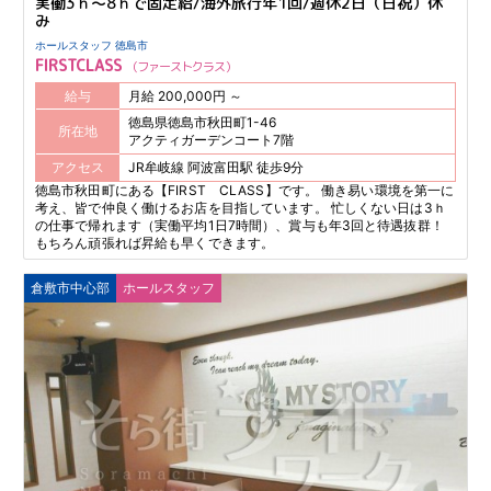
実働3ｈ～8ｈで固定給/海外旅行年1回/週休2日（日祝）休
み
ホールスタッフ 徳島市
FIRSTCLASS
ファーストクラス
給与
月給 200,000円 ～
徳島県徳島市秋田町1-46
所在地
アクティガーデンコート7階
アクセス
JR牟岐線 阿波富田駅 徒歩9分
徳島市秋田町にある【FIRST CLASS】です。 働き易い環境を第一に
考え、皆で仲良く働けるお店を目指しています。 忙しくない日は3ｈ
の仕事で帰れます（実働平均1日7時間）、賞与も年3回と待遇抜群！
もちろん頑張れば昇給も早くできます。
倉敷市中心部
ホールスタッフ