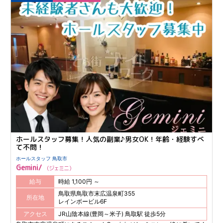
ホールスタッフ募集！人気の副業♪男女OK！年齢・経験すべ
て不問！
ホールスタッフ 鳥取市
Gemini/
ジェミニ
給与
時給 1,100円 ～
鳥取県鳥取市末広温泉町355
所在地
レインボービル6F
アクセス
JR山陰本線(豊岡～米子) 鳥取駅 徒歩5分