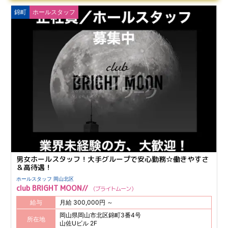
錦町
ホールスタッフ
男女ホールスタッフ！大手グループで安心勤務☆働きやすさ
＆高待遇！
ホールスタッフ 岡山北区
club BRIGHT MOON//
ブライトムーン
給与
月給 300,000円 ～
岡山県岡山市北区錦町3番4号
所在地
山佐Uビル 2F