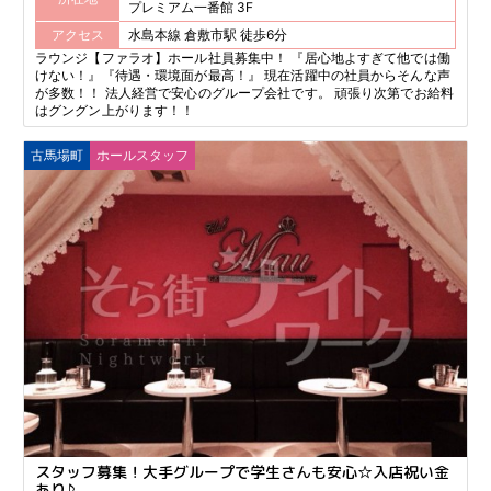
プレミアム一番館 3F
アクセス
水島本線 倉敷市駅 徒歩6分
ラウンジ【ファラオ】ホール社員募集中！ 『居心地よすぎて他では働
けない！』『待遇・環境面が最高！』 現在活躍中の社員からそんな声
が多数！！ 法人経営で安心のグループ会社です。 頑張り次第でお給料
はグングン上がります！！
古馬場町
ホールスタッフ
スタッフ募集！大手グループで学生さんも安心☆入店祝い金
あり♪