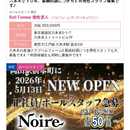
六本木で３０年、業績好調につきＮＥＷ男性スタッフ募集で
す♪
ホールスタッフ 港区
Bell Femme 男性求人
ベルフェーム ダンセイキュウジン
給与
月給 300,000円
東京都港区六本木5-1-7
所在地
六本木ストリートビル7F
アクセス
都営大江戸線 六本木駅 徒歩2分
六本木の老舗クラブベルフェーム!! 業績好調につき男性スタッフも大
募集です♪ ＊幹部候補生も同時に募集中です!!
本町
ホールスタッフ