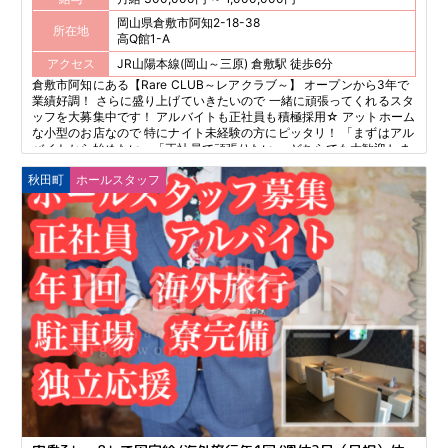
岡山県倉敷市阿知2-18-38
所在地
高Q館1-A
アクセス
JR山陽本線(岡山～三原) 倉敷駅 徒歩6分
倉敷市阿知にある【Rare CLUB～レアクラブ～】 オープンから3年で
業績好調！ さらに盛り上げていきたいので 一緒に頑張ってくれるスタ
ッフを大募集中です！ アルバイトも正社員も積極採用☆ アットホーム
な小型のお店なので 特にナイト未経験の方にピッタリ！ 「まずはアル
バイトから始めたい」「正社員で頑張りたい」 どちらでも大歓迎しま
す♪
秋田町
ホールスタッフ