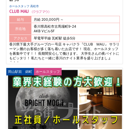
ホールスタッフ 高松市
CLUB MAU
クラブ マウ
給与
月給 200,000円 ～
香川県高松市古馬場町9-24
所在地
AKB Vビル5F
アクセス
琴電琴平線 瓦町駅 徒歩5分
香川県下最大手グループの一号店 キャバクラ『CLUB MAU』 サラリ
ーマン層のお客様が多く落ち着いたお店です！ 現在、ホールスタッフ
を募集中です！！ 長期間安心して働けます。 大学生さんの夜バイトに
もピッタリ！ 私たちと一緒に香川のナイト業界を盛り上げましょ
う！！
岡山駅前
錦町
ホールスタッフ