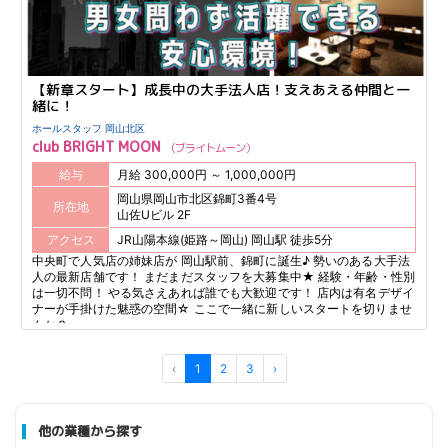
【新章スタート】成長中の大手法人店！支えあえる仲間と一
緒に！
ホールスタッフ 岡山北区
club BRIGHT MOON
ブライトムーン
給与
月給 300,000円 ～ 1,000,000円
岡山県岡山市北区錦町3番4号
所在地
山佐Uビル 2F
アクセス
JR山陽本線(姫路～岡山) 岡山駅 徒歩5分
中央町で人気店の姉妹店が 岡山駅前、錦町に誕生♪ 勢いのある大手法
人の最新店舗です！ まだまだスタッフを大募集中★ 経験・年齢・性別
は一切不問！ やる気さえあれば誰でも大歓迎です！ 店内は有名デザイ
ナーが手掛けた魅惑の空間☆ ここで一緒に新しいスタートを切りませ
んか？
‹
1
2
3
›
他の業種から探す