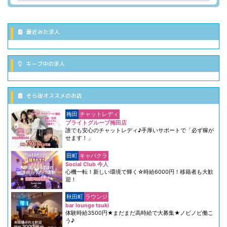
最近みた求人
キープ中の求人
そら街オススメのお店
梅田
チャットレディ
ブライトグループ梅田店
誰でも安心のチャットレディ♪手厚いサポートで「必ず稼が
せます！」
田町
キャバクラ
Social Club 今人
心機一転！新しい環境で輝く☆時給6000円！移籍者も大歓
迎！
秋田町
ラウンジ
bar lounge tsuki
体験時給3500円★まだまだ高時給で大募集★ノビノビ働こ
う♪