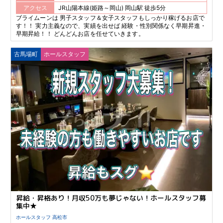
アクセス
JR山陽本線(姫路～岡山) 岡山駅 徒歩5分
ブライムーンは 男子スタッフ＆女子スタッフもしっかり稼げるお店で
す！！ 実力主義なので、実績を出せば 経験・性別関係なく早期昇進・
早期昇給！！ どんどんお店を任せていきます。
古馬場町
ホールスタッフ
昇給・昇格あり！月収50万も夢じゃない！ホールスタッフ募
集中★
ホールスタッフ 高松市