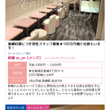
業績好調につき男性スタッフ募集★100万円稼ぐ社員もいま
す！
ホールスタッフ 港区
新橋 an_an【メンズ】
シンバシアンアン メンズ
給与
月給 1,550円 ～ 2,000円
東京都港区新橋3丁目11-2
所在地
COZY新橋ビルB1F
アクセス
JR山手線 新橋駅 徒歩3分
新橋の人気キャバクラ店から男性向けの求人です♪ 社員を目指す方も
ちょっとだけバイトがしたいお兄さん… どちらも最初から好待遇を実
感できちゃいます◎ 【１００万円】プレーヤーも全然夢ではないです
よ♪
鳥取市中心部
ホールスタッフ