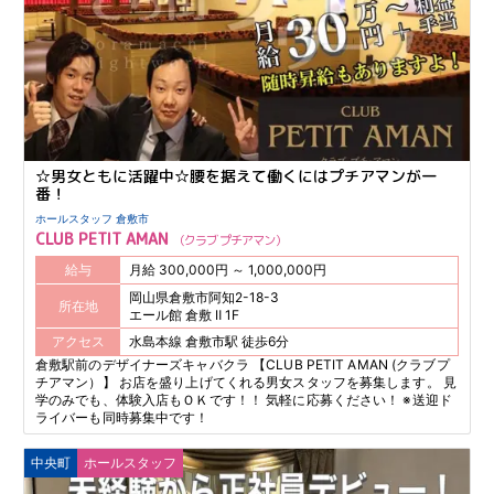
☆男女ともに活躍中☆腰を据えて働くにはプチアマンが一
番！
ホールスタッフ 倉敷市
CLUB PETIT AMAN
クラブ プチアマン
給与
月給 300,000円 ～ 1,000,000円
岡山県倉敷市阿知2-18-3
所在地
エール館 倉敷 Ⅱ 1F
アクセス
水島本線 倉敷市駅 徒歩6分
倉敷駅前のデザイナーズキャバクラ 【CLUB PETIT AMAN (クラブプ
チアマン）】 お店を盛り上げてくれる男女スタッフを募集します。 見
学のみでも、体験入店もＯＫです！！ 気軽に応募ください！ ※送迎ド
ライバーも同時募集中です！
中央町
ホールスタッフ