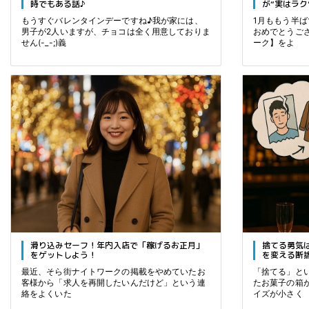
時でもある話♪
が“実はラク
もうすぐバレンタインデーですね♪我が家には、
1月ももう半
男子が2人いますが、チョコは全く用意しておりま
おめでとうご
せん(-_-;)義
ーク】をよ
滑り込みセーフ！年内入店で「稼げるお正月」
捨てる勇気
をゲットしよう！
を変える断
最近、そら街ナイトワークの掲載をやめていたお
「捨てる」と
客様から「求人を再開したいんだけど」という連
たお菓子の箱
絡をよくいた
イズが小さく