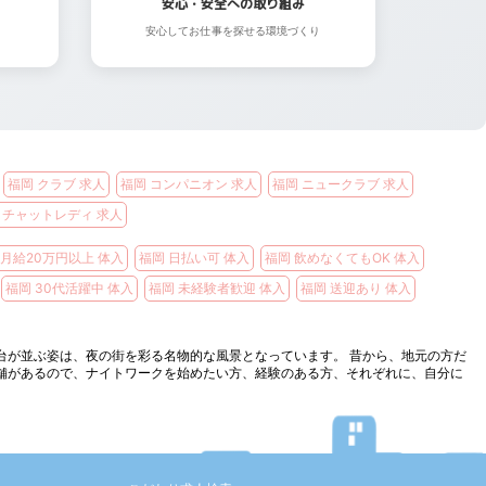
安心・安全への取り組み
安心してお仕事を探せる環境づくり
福岡 クラブ 求人
福岡 コンパニオン 求人
福岡 ニュークラブ 求人
 チャットレディ 求人
 月給20万円以上 体入
福岡 日払い可 体入
福岡 飲めなくてもOK 体入
福岡 30代活躍中 体入
福岡 未経験者歓迎 体入
福岡 送迎あり 体入
台が並ぶ姿は、夜の街を彩る名物的な風景となっています。 昔から、地元の方だ
舗があるので、ナイトワークを始めたい方、経験のある方、それぞれに、自分に