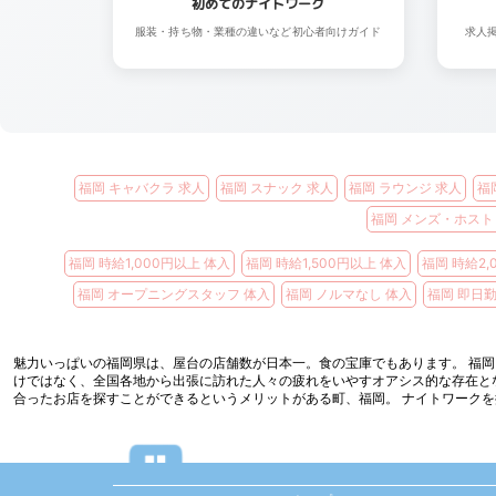
初めてのナイトワーク
服装・持ち物・業種の違いなど初心者向けガイド
求人
福岡 キャバクラ 求人
福岡 スナック 求人
福岡 ラウンジ 求人
福
福岡 メンズ・ホスト
福岡 時給1,000円以上 体入
福岡 時給1,500円以上 体入
福岡 時給2,
福岡 オープニングスタッフ 体入
福岡 ノルマなし 体入
福岡 即日勤
魅力いっぱいの福岡県は、屋台の店舗数が日本一。食の宝庫でもあります。 福
けではなく、全国各地から出張に訪れた人々の疲れをいやすオアシス的な存在と
合ったお店を探すことができるというメリットがある町、福岡。 ナイトワーク