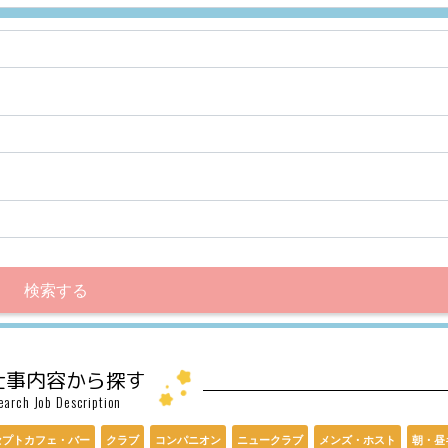
検索する
仕事内容から探す
earch Job Description
セプトカフェ・バー
クラブ
コンパニオン
ニュークラブ
メンズ・ホスト
朝・昼