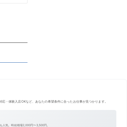
語でしょうか…私も、この会社に来てずいぶん長
くなったなあ~
対応・体験入店OKなど、あなたの希望条件に合ったお仕事が見つかります。
気。時給相場2,000円〜3,500円。