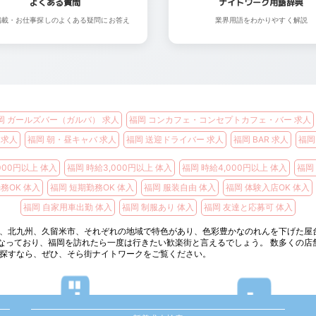
よくある質問
ナイトワーク用語辞典
掲載・お仕事探しのよくある疑問にお答え
業界用語をわかりやすく解説
岡 ガールズバー（ガルバ） 求人
福岡 コンカフェ・コンセプトカフェ・バー 求人
 求人
福岡 朝・昼キャバ 求人
福岡 送迎ドライバー 求人
福岡 BAR 求人
福岡
000円以上 体入
福岡 時給3,000円以上 体入
福岡 時給4,000円以上 体入
福岡
務OK 体入
福岡 短期勤務OK 体入
福岡 服装自由 体入
福岡 体験入店OK 体入
福岡 自家用車出勤 体入
福岡 制服あり 体入
福岡 友達と応募可 体入
岡、北九州、久留米市、それぞれの地域で特色があり、色彩豊かなのれんを下げた屋
なっており、福岡を訪れたら一度は行きたい歓楽街と言えるでしょう。 数多くの店
を探すなら、ぜひ、そら街ナイトワークをご覧ください。