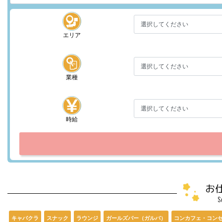
エリア
業種
時給
お
S
キャバクラ
スナック
ラウンジ
ガールズバー（ガルバ）
コンカフェ・コン