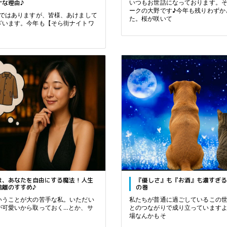
”な理由♪
いつもお世話になっております。
ークの大野です♪今年も残りわずか
ばではありますが、皆様、あけまして
た。桜が咲いて
ざいます。今年も【そら街ナイトワ
は、あなたを自由にする魔法！人生
『優しさ』も『お酒』も濃すぎる
捨離のすすめ♪
の巻
いうことが大の苦手な私。いただい
私たちが普通に過ごしているこの
が可愛いから取っておく…とか、サ
とのつながりで成り立っています
場なんかもそ