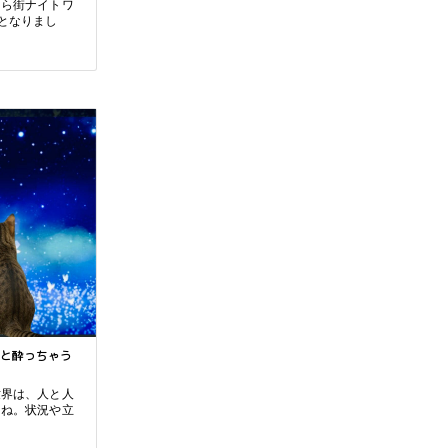
愛とお金はどっちが大事？もちろん、どっちも
そら街ナイトワ
大事！でも、どちらかというとお金の方が欲し
となりまし
い～という切実な
最近、新人大野とのランチタイムは、「愛よりお
金よね！」という話で盛り上がります。調査によ
ると（いつ、
と酔っちゃう
江戸時代「年増」はほめ言葉だった！40代・50
世界は、人と人
代のナイトワークって“まだ間に合う”どころ
よね。状況や立
か“今が旬”！？
「お局（つぼね）さま」という言葉は、もはや死