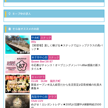
キープ中の求人
そら街オススメのお店
中央町
スナック
Ally
【初登場】楽しく稼げる★スナックではトップクラスの高バ
ック★
米子市中心部
スナック
Queen Bee‘26 87
今応募がチャンス！オープニングメンバー♪Bar感覚の新ス
タイル★
キャバクラ
CLUB GLIM 福井片町
新規オープン☆法人経営だから生活安定♪店長候補の社員大
募集☆
鳥取市中心部
クラブ
Club LUV
めざせ！エレガントレディ★20代が活躍中♪体験時給2500