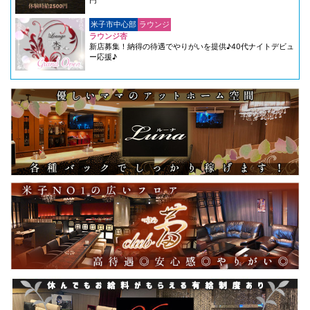
円
米子市中心部
ラウンジ
ラウンジ杏
新店募集！納得の待遇でやりがいを提供♪40代ナイトデビュ
ー応援♪