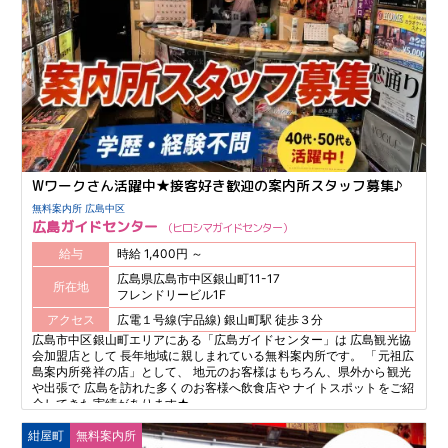
Wワークさん活躍中★接客好き歓迎の案内所スタッフ募集♪
無料案内所 広島中区
広島ガイドセンター
ヒロシマガイドセンター
給与
時給 1,400円 ～
広島県広島市中区銀山町11-17
所在地
フレンドリービル1F
アクセス
広電１号線(宇品線) 銀山町駅 徒歩３分
広島市中区銀山町エリアにある「広島ガイドセンター」は 広島観光協
会加盟店として 長年地域に親しまれている無料案内所です。 「元祖広
島案内所発祥の店」として、 地元のお客様はもちろん、県外から観光
や出張で 広島を訪れた多くのお客様へ飲食店や ナイトスポットをご紹
介してきた実績があります★
紺屋町
無料案内所