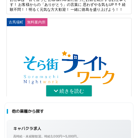
す！ お客様からの「ありがとう」の言葉に 思わずやる気もUP↑↑ 経
験不問！！明るく元気な方大歓迎！ 一緒に徳島を盛り上げよう！！
古馬場町
無料案内所
続きを読む
他の業種から探す
異業種からでも先輩がフォロー☆感謝の」たえないお店です
♪
キャバクラ求人
無料案内所 高松市
高時給・未経験歓迎。時給3,000円〜5,000円。