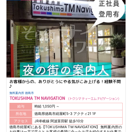
お客様からの、ありがとうにやる気がこみ上げる！経験不問
♪
無料案内所 徳島市
TOKUSHIMA TM NAVIGATION
トクシマ ティーエム ナビゲーション
給与
時給 1,050円 ～
所在地
徳島県徳島市紺屋町5-3 アクティ21 1F
アクセス
JR牟岐線 阿波富田駅 徒歩10分
徳島市紺屋町にある【TOKUSHIMA TM NAVIGATION】 無料案内所の
お仕事は一言で言うと お客様の希望に合ったお店を紹介するお仕事で