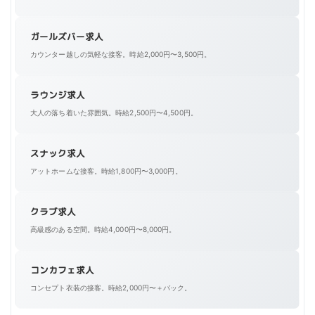
infomen
インフォメン
給与
月給 1,200円
ガールズバー求人
香川県高松市古馬場町14-10
所在地
松原ビル
カウンター越しの気軽な接客。時給2,000円〜3,500円。
アクセス
琴電琴平線 瓦町駅 徒歩6分
ご来店されたお客様に人気の飲食店をご案内するお仕事です。 お客様
からは「紹介してくれたお店、良かったよ」、お店からは「紹介して
ラウンジ求人
くれたお客様、よく来てくれてるよ」と感謝され、やりがいがありま
大人の落ち着いた雰囲気。時給2,500円〜4,500円。
す。
スナック求人
アットホームな接客。時給1,800円〜3,000円。
クラブ求人
高級感のある空間。時給4,000円〜8,000円。
コンカフェ求人
コンセプト衣装の接客。時給2,000円〜＋バック。