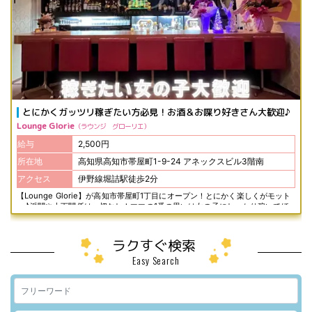
とにかくガッツリ稼ぎたい方必見！お酒＆お喋り好きさん大歓迎♪
Lounge Glorie
ラウンジ グローリエ
給与
2,500円
所在地
高知県高知市帯屋町1-9-24 アネックスビル3階南
アクセス
伊野線堀詰駅徒歩2分
【Lounge Glorie】が高知市帯屋町1丁目にオープン！とにかく楽しくがモット
ー♪派閥や上下関係は一切なし！ママの1番の思いは女の子にしっかり稼いでほ
しい。飲める方は全力バック手当しかも代行代全額支給します♪ ノルマや強制は
一切なし。 お客様に心から楽しんでいただくことが、私たちのお仕事です。 ※
入店特典※ワンピースプレゼントいたします！。 是非この機会をお見逃しなくお
ラクすぐ検索
問合せ下さい♪
Easy Search