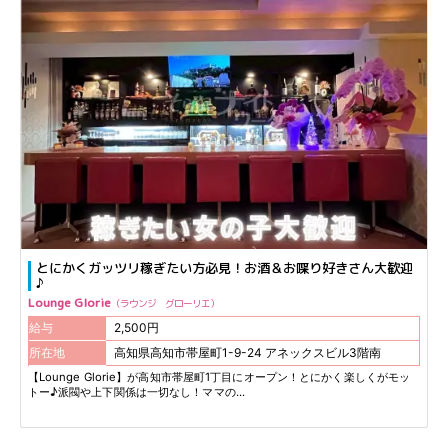
とにかくガッツリ稼ぎたい方必見！お酒＆お喋り好きさん大歓迎
♪
Lounge Glorie
ラウンジ グローリエ
給与
2,500円
所在地
高知県高知市帯屋町1-9-24 アネックスビル3階南
【Lounge Glorie】が高知市帯屋町1丁目にオープン！とにかく楽しくがモッ
トー♪派閥や上下関係は一切なし！ママの...