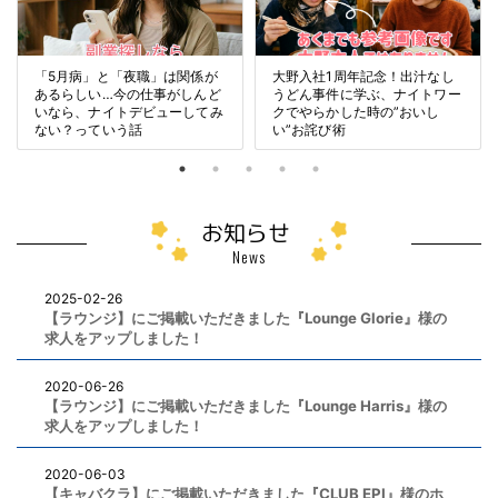
入社1周年記念！出汁なし
バレンタインは恋のイベントじ
新しい年
ん事件に学ぶ、ナイトワー
ゃない？！稼ぎ時でもある話♪
1月スター
やらかした時の”おいし
由♪
お詫び術
お知らせ
News
2025-02-26
【ラウンジ】にご掲載いただきました『Lounge Glorie』様の
求人をアップしました！
2020-06-26
【ラウンジ】にご掲載いただきました『Lounge Harris』様の
求人をアップしました！
2020-06-03
【キャバクラ】にご掲載いただきました『CLUB EPI』様のホ