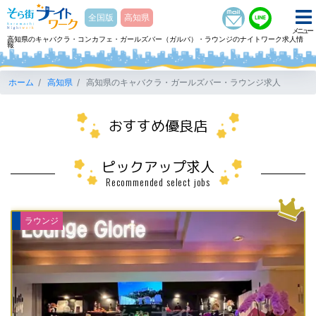
そら街ナイトワーク
全国版
高知県
メニュー
高知県のキャバクラ・コンカフェ・ガールズバー（ガルバ）・ラウンジのナイトワーク求人情
報
ホーム
高知県
高知県のキャバクラ・ガールズバー・ラウンジ求人
おすすめ優良店
ピックアップ求人
Recommended select jobs
ラウンジ