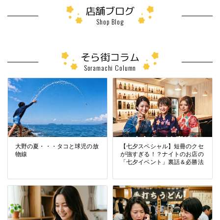
店舗ブログ
Shop Blog
そら街コラム
Soramachi Column
夕スペシャル】短冊のクセ
「子にまさる宝なし」というけ
冬の大野
すぎる！？ナイトのお店の
れど…夜職との両立は大変なの
夕イベント」裏話＆必勝法
である