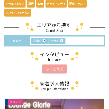
ホールスタッフ
厨房
BAR
チャットレディ
配信キャスト
オンラインサービス
エリアから探す
Search Area
高知市
帯屋町
廿代町
7
1
インタビュー
Interview
もっと見る
新着求人情報
New job information
ラウンジ