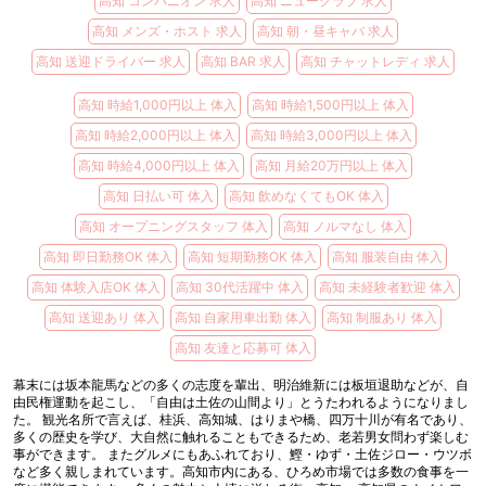
高知 コンパニオン 求人
高知 ニュークラブ 求人
高知 メンズ・ホスト 求人
高知 朝・昼キャバ 求人
高知 送迎ドライバー 求人
高知 BAR 求人
高知 チャットレディ 求人
高知 時給1,000円以上 体入
高知 時給1,500円以上 体入
高知 時給2,000円以上 体入
高知 時給3,000円以上 体入
高知 時給4,000円以上 体入
高知 月給20万円以上 体入
高知 日払い可 体入
高知 飲めなくてもOK 体入
高知 オープニングスタッフ 体入
高知 ノルマなし 体入
高知 即日勤務OK 体入
高知 短期勤務OK 体入
高知 服装自由 体入
高知 体験入店OK 体入
高知 30代活躍中 体入
高知 未経験者歓迎 体入
高知 送迎あり 体入
高知 自家用車出勤 体入
高知 制服あり 体入
高知 友達と応募可 体入
幕末には坂本龍馬などの多くの志度を輩出、明治維新には板垣退助などが、自
由民権運動を起こし、「自由は土佐の山間より」とうたわれるようになりまし
た。 観光名所で言えば、桂浜、高知城、はりまや橋、四万十川が有名であり、
多くの歴史を学び、大自然に触れることもできるため、老若男女問わず楽しむ
事ができます。 またグルメにもあふれており、鰹・ゆず・土佐ジロー・ウツボ
など多く親しまれています。高知市内にある、ひろめ市場では多数の食事を一