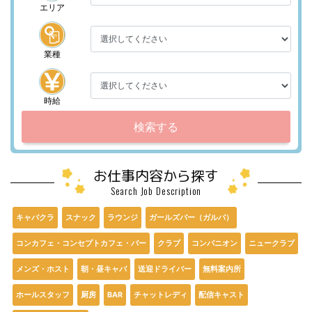
エリア
業種
時給
検索する
お仕事内容から探す
Search Job Description
キャバクラ
スナック
ラウンジ
ガールズバー（ガルバ）
コンカフェ・コンセプトカフェ・バー
クラブ
コンパニオン
ニュークラブ
メンズ・ホスト
朝・昼キャバ
送迎ドライバー
無料案内所
ホールスタッフ
厨房
BAR
チャットレディ
配信キャスト