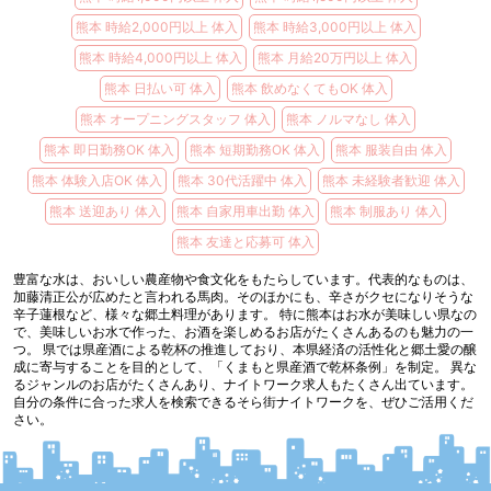
熊本 時給2,000円以上 体入
熊本 時給3,000円以上 体入
熊本 時給4,000円以上 体入
熊本 月給20万円以上 体入
熊本 日払い可 体入
熊本 飲めなくてもOK 体入
熊本 オープニングスタッフ 体入
熊本 ノルマなし 体入
熊本 即日勤務OK 体入
熊本 短期勤務OK 体入
熊本 服装自由 体入
熊本 体験入店OK 体入
熊本 30代活躍中 体入
熊本 未経験者歓迎 体入
熊本 送迎あり 体入
熊本 自家用車出勤 体入
熊本 制服あり 体入
熊本 友達と応募可 体入
豊富な水は、おいしい農産物や食文化をもたらしています。代表的なものは、
加藤清正公が広めたと言われる馬肉。そのほかにも、辛さがクセになりそうな
辛子蓮根など、様々な郷土料理があります。 特に熊本はお水が美味しい県なの
で、美味しいお水で作った、お酒を楽しめるお店がたくさんあるのも魅力の一
つ。 県では県産酒による乾杯の推進しており、本県経済の活性化と郷土愛の醸
成に寄与することを目的として、「くまもと県産酒で乾杯条例」を制定。 異な
るジャンルのお店がたくさんあり、ナイトワーク求人もたくさん出ています。
自分の条件に合った求人を検索できるそら街ナイトワークを、ぜひご活用くだ
さい。