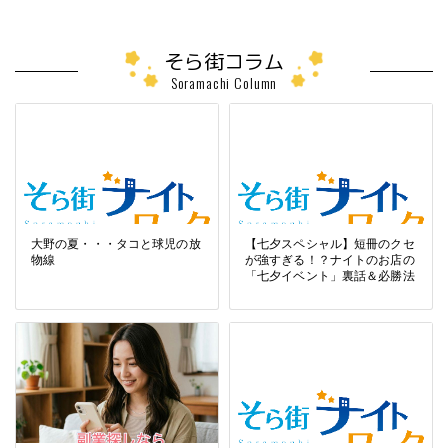
そら街コラム
Soramachi Column
大野の夏・・・タコと球児の放
【七夕スペシャル】短冊のクセ
物線
が強すぎる！？ナイトのお店の
「七夕イベント」裏話＆必勝法