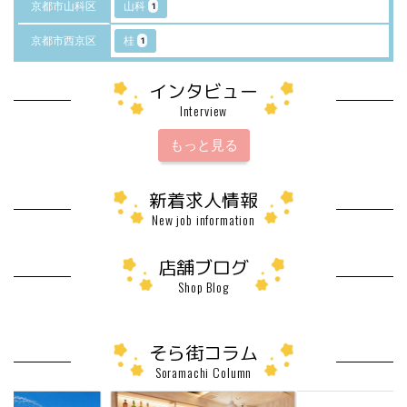
京都市山科区
山科
1
京都市西京区
桂
1
インタビュー
Interview
もっと見る
新着求人情報
New job information
店舗ブログ
Shop Blog
そら街コラム
Soramachi Column