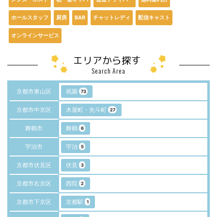
ホールスタッフ
厨房
BAR
チャットレディ
配信キャスト
オンラインサービス
エリアから探す
Search Area
京都市東山区
祇園
73
京都市中京区
木屋町・先斗町
27
舞鶴市
舞鶴
6
宇治市
宇治
5
京都市伏見区
伏見
3
京都市右京区
西院
2
京都市下京区
京都駅
1