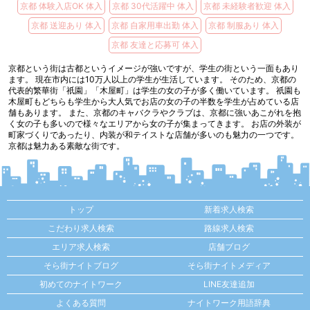
京都 体験入店OK 体入
京都 30代活躍中 体入
京都 未経験者歓迎 体入
京都 送迎あり 体入
京都 自家用車出勤 体入
京都 制服あり 体入
京都 友達と応募可 体入
京都という街は古都というイメージが強いですが、学生の街という一面もあり
ます。 現在市内には10万人以上の学生が生活しています。 そのため、京都の
代表的繁華街「祇園」「木屋町」は学生の女の子が多く働いています。 祇園も
木屋町もどちらも学生から大人気でお店の女の子の半数を学生が占めている店
舗もあります。 また、京都のキャバクラやクラブは、京都に強いあこがれを抱
く女の子も多いので様々なエリアから女の子が集まってきます。 お店の外装が
町家づくりであったり、内装が和テイストな店舗が多いのも魅力の一つです。
京都は魅力ある素敵な街です。
トップ
新着求人検索
こだわり求人検索
路線求人検索
エリア求人検索
店舗ブログ
そら街ナイトブログ
そら街ナイトメディア
初めてのナイトワーク
LINE友達追加
よくある質問
ナイトワーク用語辞典