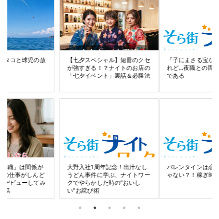
「子にまさる宝なし」というけ
冬の大野は、ほぼ「繭」なのだ
れど…夜職との両立は大変なの
である
バレンタインは恋のイベントじ
新しい年に新しいチャレンジ！
ゃない？！稼ぎ時でもある話♪
1月スタートが“実はラク”な理
由♪