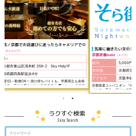
◎
気楽に働きたい女の子には派遣がおすすめ♪年1回～OK！
京都派遣make
メイク
給与
5,000円～10,000円
所在地
京都府京都市東山区祇園町南側529 ケントビル1F・2F
アクセス
京阪本線祇園四条駅徒歩4分
京都派遣コンパニオン 『make(メイク)』 登録制で年1日だけでもOKです！ ・
▼
ノルマ・罰金一切なしで簡単アルバイト♡ ・ドレスワンピースは無料レンタル
・ヘアメイク完備 お仕事で必要なものはすべてご用意しています♪ 学校帰り・
度が人気
仕事帰り・近くまで行くから 理由はなんでもOK！ どうぞ手ぶらで来て下さい！
せん♪ 働く時
お給料は嬉しい完全日払いです♪
る必
遠い 心配ご無用！
ラクすぐ検索
Easy Search
ま
た