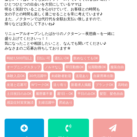
ひとつひとつの出会いを大切にしているママは
明るく笑顔でいることを心がけていて、お客様との時間も
女の子との時間も楽しく過ごせることを常に考えています♪
また、ノクターンでは代行代を全額お支払い致しますので、
帰りなどは安心して下さいね♪
リニューアルオープンしたばかりのノクターン～夜想曲～を一緒に
盛り上げてくださいっ！！
気になったことや相談したいこと、なんでも聞いてください♪
みなさまのご応募お待ちしております☆
時給1,500円以上
日払い可
週払いOK
飲めなくてもOK
オープニングスタッフ
ノルマなし
即日勤務OK
短期勤務OK
服装自由
体験入店OK
30代活躍中
未経験者歓迎
送迎あり
自家用車出勤
友達と応募可
WワークOK
送り有り
新着求人掲載
ブランクOK
高時給
土日祝日のみOK
履歴書不要
週1日～OK
平日のみOK
髪型、髪色自由
感染症対策実施済
主婦活躍中
昇給あり