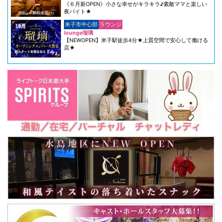
《６月新OPEN》小さな幸せがキラキラ♪素敵ママと楽しい
夜バイト★
米子市中心部
ラウンジ
lounge瑠璃
【NEWOPEN】米子駅徒歩4分★上質空間で安心して働ける
店★