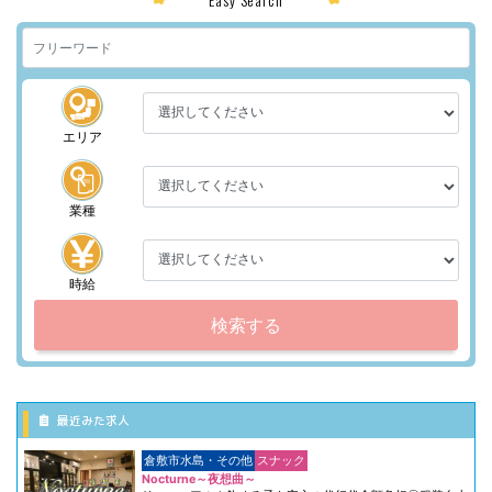
エリア
業種
時給
検索する
最近みた求人
倉敷市水島・その他
スナック
Nocturne～夜想曲～