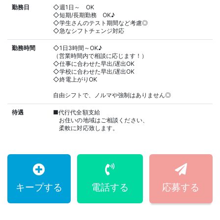
勤務日
◇週1日～ OK
◇短期/長期勤務 OK♪
◇学生さんのテスト期間など考慮◎
◇急なシフトチェンジ対応
勤務時間
◇1日3時間～OK♪
（営業時間内で相談に応じます！）
◇仕事に合わせた早出/遅出OK
◇学校に合わせた早出/遅出OK
◇終電上がりOK
自由シフトで、ノルマや強制はありません◎
待遇
■代行代全額支給
お住いの地域はご相談ください、
柔軟に対応致します。
キープする
電話する
応募する