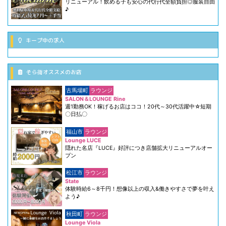
リニューアル！飲める子も安心の代行代全額負担◎服装自由
♪
キープ中の求人
そら街オススメのお店
古馬場町
ラウンジ
SALON＆LOUNGE Rine
週1勤務OK！稼げるお店はココ！20代～30代活躍中☆短期
〇日払〇
福山市
ラウンジ
Lounge LUCE
隠れた名店『LUCE』好評につき店舗拡大リニューアルオー
プン
松江市
ラウンジ
State
体験時給6～8千円！想像以上の収入&働きやすさで夢を叶え
よう♪
秋田町
ラウンジ
Lounge Viola