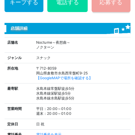
キープする
電話する
応募する
店舗詳細
店舗名
Nocturne～夜想曲～
ノクターン
ジャンル
スナック
所在地
〒712-8059
岡山県倉敷市水島西常盤町9-25
【GoogleMAPで場所を確認する】
最寄駅
水島本線常盤駅徒歩5分
水島本線栄駅徒歩5分
水島本線水島駅徒歩5分
営業時間
平日：20:00～01:00
週末：20:00～01:00
定休日
日
祝
電話番号
電話番号を表示