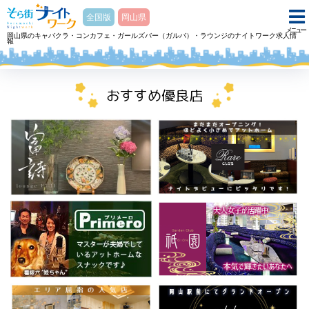
そら街ナイトワーク
全国版
岡山県
メニュー
岡山県のキャバクラ・コンカフェ・ガールズバー（ガルバ）・ラウンジのナイトワーク求人情
報
ホーム
スナック Nocturne～夜想曲～ノクターンのアルバイト・求人
おすすめ優良店