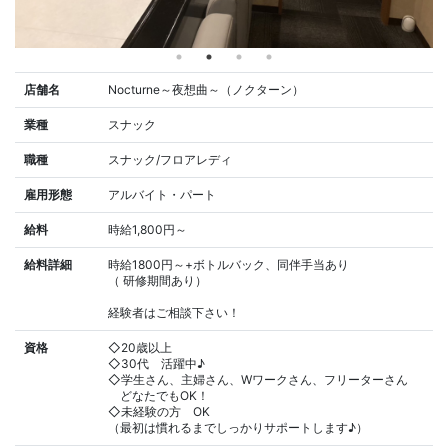
店舗名
Nocturne～夜想曲～（ノクターン）
業種
スナック
職種
スナック/フロアレディ
雇用形態
アルバイト・パート
給料
時給1,800円～
給料詳細
時給1800円～+ボトルバック、同伴手当あり
（ 研修期間あり）
経験者はご相談下さい！
資格
◇20歳以上
◇30代 活躍中♪
◇学生さん、主婦さん、Wワークさん、フリーターさん
どなたでもOK！
◇未経験の方 OK
（最初は慣れるまでしっかりサポートします♪）