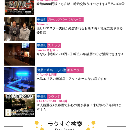
時給8000円以上も在籍！時給交渉うけつけます♪日払いOK◎
中央町
ガールズバー（ガルバ）
Primero
優しいマスター夫婦が経営されるお店☆長く地元に愛される
優良店
中央町
スナック
Saori～さおり～
今なら【時給2500円～】幅広い年齢層の方が活躍できます♪
倉敷市水島・その他
キャバクラ
くらぶ伊太利夜
水島エリアの老舗店！アットホームなお店です☆
中央町
ラウンジ
KARAOKEBAR BAR縁
☆人柄重視♪良客層で安心の働き易さ！未経験の子も輝けま
す！☆
ラクすぐ検索
Easy Search