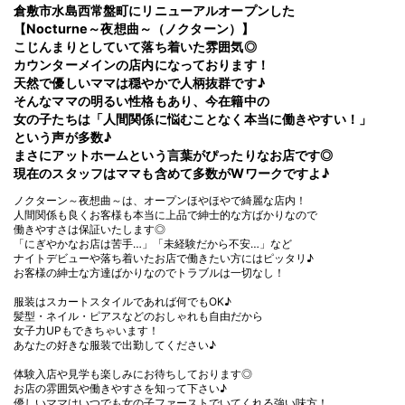
倉敷市水島西常盤町にリニューアルオープンした
【Nocturne～夜想曲～（ノクターン）】
こじんまりとしていて落ち着いた雰囲気◎
カウンターメインの店内になっております！
天然で優しいママは穏やかで人柄抜群です♪
そんなママの明るい性格もあり、今在籍中の
女の子たちは「人間関係に悩むことなく本当に働きやすい！」
という声が多数♪
まさにアットホームという言葉がぴったりなお店です◎
現在のスタッフはママも含めて多数がWワークですよ♪
ノクターン～夜想曲～は、オープンほやほやで綺麗な店内！
人間関係も良くお客様も本当に上品で紳士的な方ばかりなので
働きやすさは保証いたします◎
「にぎやかなお店は苦手…」「未経験だから不安…」など
ナイトデビューや落ち着いたお店で働きたい方にはピッタリ♪
お客様の紳士な方達ばかりなのでトラブルは一切なし！
服装はスカートスタイルであれば何でもOK♪
髪型・ネイル・ピアスなどのおしゃれも自由だから
女子力UPもできちゃいます！
あなたの好きな服装で出勤してください♪
体験入店や見学も楽しみにお待ちしております◎
お店の雰囲気や働きやすさを知って下さい♪
優しいママはいつでも女の子ファーストでいてくれる強い味方！