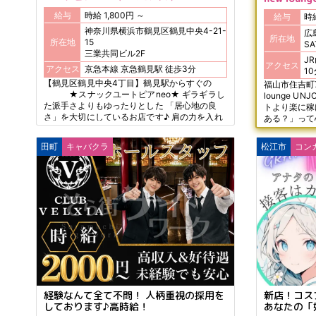
給与
時給 1,800円 ～
給与
神奈川県横浜市鶴見区鶴見中央4-21-
広
所在地
所在地
15
S
三業共同ビル2F
JR
アクセス
アクセス
京急本線 京急鶴見駅 徒歩3分
1
【鶴見区鶴見中央4丁目】鶴見駅からすぐの
福山市住吉町7
★スナックユートピアneo★ ギラギラし
lounge U
た派手さよりもゆったりとした 「居心地の良
トより楽に稼
さ」を大切にしているお店です♪ 肩の力を入れ
ある？」って
過ぎない落ち着いた接客ができます☆ 「夜のお
終わりにサラ
仕事には興味があるけど、お酒が苦手…」 「次
OK! 今なら
田町
キャバクラ
松江市
コン
の日の仕事や学校にあまり響かせたくない…」
アTOPクラ
「ガツガツ稼ぐ」よりも、「無理なく長く続け
す!!
たい」 【酔わずにできるナイトワーク】だから
こそ 本業や学校・家庭などを中心にアルバイト
をしたい方 夜職デビューを考えている方にぴっ
たりのお店です♪
経験なんて全て不問！ 人柄重視の採用を
新店！コス
しております♪高時給！
あなたの「