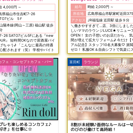
給与
時給 2,000円 ～
時給 4,000円 ～
所在地
広島県福山市駅家町近田37
島県福山市住吉町7-26
ATO7ビル 5Ｆ
アクセス
JR福塩線 近田駅 徒歩９分
山陽本線(岡山～三原) 福山駅 徒歩
＼働きやすすぎて…店、3倍にしました(笑
0分
しいママのラウンジLUCE★リニュー
OPEN！ 女の子想いのお店だから、 気づけば仲
-26 SATO7ビル5Fにある『new
間が増えて拡大リフォーム♪ 今だけ【
NJOUR』 短時間OKなので居酒屋バイ
アル記念】スタッフ10名大募集♡ 派閥・ボス感
げちゃう♪ 「こんなに最高の待遇
ゼロ！ 私服OK＆自由シフトで気楽に
心配されます（笑） 学校やバイト
◎ まずは見学だけでも大歓迎★
ッと寄って1.2時間だけ働いても
なんと入店祝い金10万円支給☆ エリ
カフェ・コンセプトカフェ・バー
富田町
ラウンジ
スのお給料＆待遇でお待ちしていま
プレも楽しめるコンカフェ♪
8割が未経験♪面倒なルールは一
好き」を仕事に☆
のびのび働けて高時給！