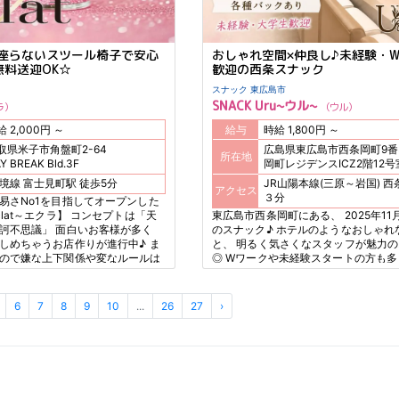
座らないスツール椅子で安心
おしゃれ空間×仲良し♪未経験・
無料送迎OK☆
歓迎の西条スナック
スナック 東広島市
SNACK Uru~ウル~
ラ
ウル
時給 2,000円 ～
給与
時給 1,800円 ～
取県米子市角盤町2-64
広島県東広島市西条岡町9番
所在地
Y BREAK Bld.3F
岡町レジデンスICZ2階12号
JR境線 富士見町駅 徒歩5分
JR山陽本線(三原～岩国) 西条駅 徒歩
アクセス
３分
易さNo1を目指してオープンした
lat～エクラ】 コンセプトは「天
東広島市西条岡町にある、 2025年11月
訶不思議」 面白いお客様が多く
のスナック♪ ホテルのようなおしゃれ
しめちゃうお店作りが進行中♪ ま
と、 明るく気さくなスタッフが魅力
ので嫌な上下関係や変なルールは
◎ Wワークや未経験スタートの方も多
レスフリーでお仕事出来るのは今だ
ッフ同士で旅行に行くほど仲の良い、
営の安心感も見逃せない★ 20代
のような楽しい雰囲気です☆
幅広く活躍出来ますよ♪
6
7
8
9
10
...
26
27
›