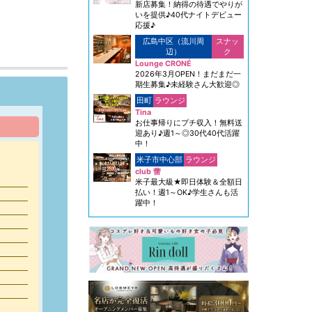
新店募集！納得の待遇でやりが
いを提供♪40代ナイトデビュー
応援♪
広島中区（流川周
スナッ
辺）
ク
Lounge CRONÉ
2026年3月OPEN！まだまだ一
期生募集♪未経験さん大歓迎◎
田町
ラウンジ
Tina
お仕事帰りにプチ収入！無料送
迎あり♪週1～◎30代40代活躍
中！
米子市中心部
ラウンジ
club 蕾
米子最大級★即日体験＆全額日
払い！週1～OK♪学生さんも活
躍中！