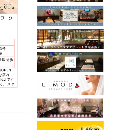
Wワーク
3号
室
OPEN
な店内
のお店です
く、 スタ
 サークル