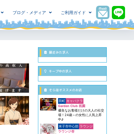
ブログ・メディア
ご利用ガイド
最近みた求人
キープ中の求人
そら街オススメのお店
田町
キャバクラ
Garden Club 祇園
優良なお客様だけの大人の社交
場！24歳～の女性に人気上昇
中♪
米子市中心部
ラウンジ
ラウンジ杏