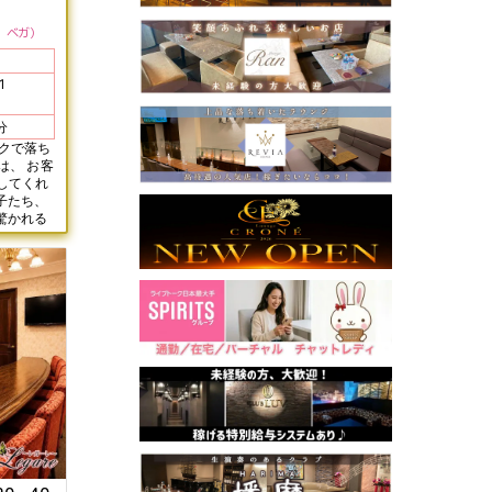
 ベガ
1
歩9分
ックで落ち
は、 お客
してくれ
驚かれる
ー！ 細か
なママ
ので、 無
一緒に自分