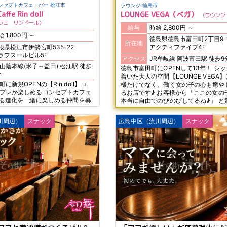
コンカフェ・コンセプトカフェ・バー 松江市
ラウンジ 徳島市
affe Rin doll
LOUNGE VEGA（ベガ）
ラウンジ
フェ リンドール
給与
時給 2,800円 ～
時給 1,800円 ～
徳島県徳島市富田町2丁目9-
所在地
根県松江市伊勢宮町535-22
アクティファイブ4F
ラフスールビル5F
アクセス
JR牟岐線 阿波富田駅 徒
山陰本線(米子～益田) 松江駅 徒歩
徳島市富田町にOPENして13年！ シ
分
着いた大人の空間【LOUNGE VEGA】
新規OPENの【Rin doll】 エ
様だけでなく、働く女の子の心も癒や
プレが楽しめるコンセプトカフェ
るお店です♪ お客様から「ここの女の子たち、
なる進化を一緒に楽しめる仲間を募
本当に自由でのびのびしてるね♪」 と
だまだ新店だから、あなたの意見が直
くらい、当店はとにかくストレスフリ
反映されます！ 接客はカウンター
いことは気にしない、とっても大らか
川周辺）
スナック
広島中区（流川周辺）
スナック
に座る接客が無いので バイトデビ
と、 穏やかで紳士的なお客様ばかりな
スメの安心環境ですよ♪
理して背伸びする必要はありません。 「自分ら
しさ」を大切にしながら、 私たちと
のペースで楽しく働きませんか？