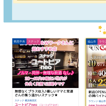
鶴見中央
スナック
福山市
ラウ
無理なくプラス収入♪優しいママと常連
新店OPE
さんの集う温かいスナック★
の神バイト♪
スナック 横浜鶴見区
ラウンジ 福山市
ユートピアneo
new loun
ユートピアネオ