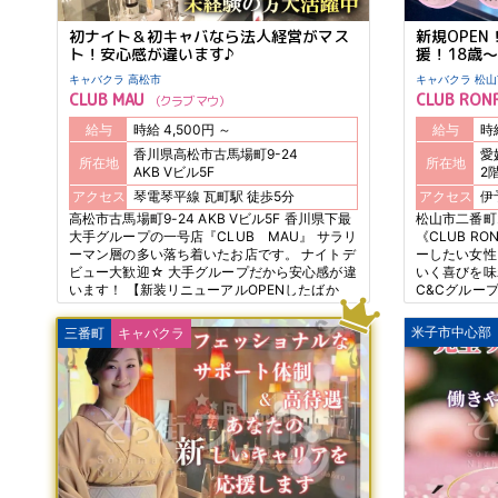
初ナイト＆初キャバなら法人経営がマス
新規OPE
ト！安心感が違います♪
援！18歳～
キャバクラ 高松市
キャバクラ 
CLUB MAU
CLUB RO
クラブ マウ
給与
時給 4,500円 ～
給与
香川県高松市古馬場町9-24
愛
所在地
所在地
AKB Vビル5F
2
アクセス
琴電琴平線 瓦町駅 徒歩5分
アクセス
高松市古馬場町9-24 AKB Vビル5F 香川県下最
松山市二番町
大手グループの一号店『CLUB MAU』 サラリ
《CLUB R
ーマン層の多い落ち着いたお店です。 ナイトデ
ーしたい女性
ビュー大歓迎☆ 大手グループだから安心感が違
いく喜びを味
います！ 【新装リニューアルOPENしたばか
C&Cグルー
り】 しっかりと納税し許可に基づいた安心安全
員制で客層が
経営！ 報酬支払いの約束事は必ず守ります！
だに優しい全
米子市中心部
三番町
キャバクラ
未経験さん、学生さん、OLさんも、空き時間を
躍できますよ
活用して自由にノビノビ活躍中♪ 短期でお試し
希望もOK☆日払い◎