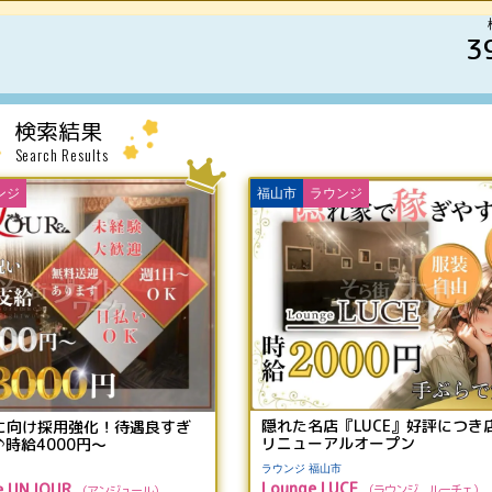
3
検索結果
Search Results
ンジ
福山市
ラウンジ
隠れた名店『LUCE』好評につき
Nに向け採用強化！待遇良すぎ
リニューアルオープン
時給4000円～
ラウンジ 福山市
Lounge LUCE
ge UNJOUR
ラウンジ ルーチェ
アンジュール