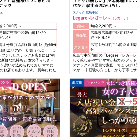
ママと常連様がつくるビル1
「ママが優しい」が応募理由に♪2
ナック
代が活躍する温かいお店
島中区
スナック 広島中区
Legare~レガーレ~
レガーレ
時給 2,000円 ～
給与
時給 2,200円 ～
島県広島市中区銀山町12-20
広島県広島市中区胡町2-6
所在地
7ビル1F
純正ビル4F
広電１号線(宇品線) 銀山町駅 徒歩5分
広電１号線(宇品線) 銀山町駅 徒歩２
アクセス
分
山町エリアの「初舞（うぶ）」は
ープンしたスナック♪ 店名には“初
広島市中区胡町の「Legare（レガーレ
な新鮮な気持ちと 女の子らしさ＝
しく親しみやすいママが魅力の アッ
う 想いが込められており ママに
スナック♪ 真面目で素直、ちょっぴり
のお店でもあります。 長年にわた
マが、 未経験の方にも一から丁寧に
心に愛され続けており 落ち着いた
仕事のことはもちろん、 プライベー
 自分らしく働ける環境が魅力です
しやすく、 困ったときに頼れる存在で
バクラ
紺屋町
キャバクラ
ごとの自由シフト制で、 本業・学校
両立も安心♪ Wワークやブランクのあ
自分のペースで無理なく続けられます
なお店で働くか」だけでなく、 「誰
も大切にしたい方に ピッタリのお店で
Legareのママに会いに来てほしいで