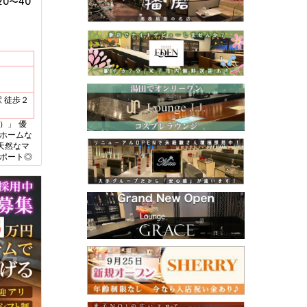
0～40
）」 優
トホームな
天然なマ
サポート◎
トの相談も
す★ 週
・家庭との
る方も、
◎ 「どん
と働くか」
す♪ 一度
す★