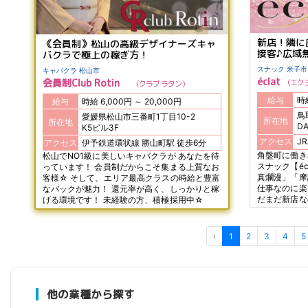
新店！隣に
《会員制》松山の高級デザイナーズキャ
接客♪広域
バクラで極上の稼ぎ方！
スナック 米子市
キャバクラ 松山市
éclat
会員制Club Rotin
エク
クラブ ラタン
給与
給与
時給 6,000円 ～ 20,000円
鳥
愛媛県松山市三番町1丁目10-2
所在地
所在地
DA
K5ビル3F
アクセス
アクセス
伊予鉄道環状線 勝山町駅 徒歩6分
角盤町に働き
松山でNO1級に美しいキャバクラが あなたを待
スナック【éc
っています！ 会員制だからこそ集まる上質なお
真爛漫」「摩
客様☆ そして、エリア最高クラスの時給と豊富
仕事なのに楽
なバックが魅力！ 還元率が高く、しっかりと稼
だまだ新店な
げる環境です！ 未経験の方、積極採用中☆
なく、 スト
け！ 法人経
~40代まで
‹
1
2
3
4
5
他の業種から探す