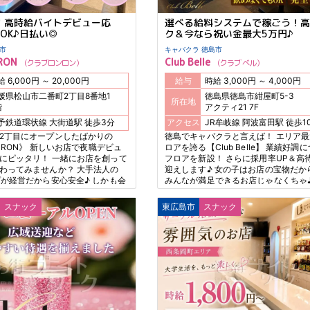
N！高時給バイトデビュー応
選べる給料システムで稼ごう！高
OK♪日払い◎
ク＆今なら祝い金最大5万円♪
松山市
キャバクラ 徳島市
NRON
Club Belle
クラブロンロン
クラブ ベル
時給 6,000円 ～ 20,000円
給与
時給 3,000円 ～ 4,000円
媛県松山市二番町2丁目8番地1
徳島県徳島市紺屋町5-3
所在地
階
アクティ21 7F
伊予鉄道環状線 大街道駅 徒歩3分
アクセス
JR牟岐線 阿波富田駅 
2丁目にオープンしたばかりの
徳島でキャバクラと言えば！ エリア
ONRON》 新しいお店で夜職デビュ
ロアを誇る【Club Belle】 業績好調に
にピッタリ！ 一緒にお店を創って
フロアを新設！ さらに採用率UP＆高
わってみませんか？ 大手法人の
迎えします♪ 女の子はお店の宝物だか
プが経営だから安心安全♪ しかも会
みんなが満足できるお店じゃなくちゃ♪
良いことがおススメPOINT！ から
ックシステムに加え 昨年より大幅UP
席禁煙店なので 18歳19歳の方も活
い金 3万円→最大5万円！ 期間限定な
スナック
東広島市
スナック
♪
めに！！ 今こそナイトワークデビュ
ンスですよ♪