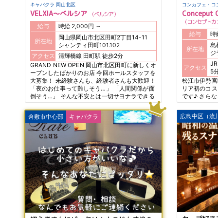
キャバクラ 岡山北区
VELXIA～べルシア
Conceput C
ベルシア
コンセプトカ
給与
時給 2,000円 ～
給与
岡山県岡山市北区田町2丁目14-11
所在地
シャンティ田町101.102
島
所在地
ジ
アクセス
清輝橋線 田町駅 徒歩2分
JR
GRAND NEW OPEN 岡山市北区田町に新しくオ
アクセス
5
ープンしたばかりのお店 今回ホールスタッフを
大募集！ 未経験さんも、経験者さんも大歓迎！
松江市伊勢宮町に
「夜のお仕事って難しそう…」 「人間関係が面
リア初のコス
倒そう…」 そんな不安とは一切サヨナラできる
です♪ さら
環境です！
集！ / ま
接お店作りに
広島中区（流
倉敷市中心部
キャバクラ
内のみで、隣
ューにもおス