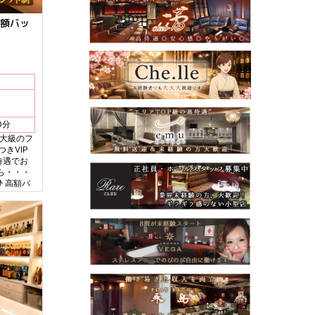
額バッ
徒歩10分
最大級のフ
つきVIP
待遇でお
ら・・・
 高額バ
の入店祝
のでお早
ーの大チャ