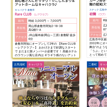
カープ好き
初心者さんにピッタリ！☆こじんまり＆
階の昭和ス
アットホームなキャバクラ♪
スナック 広
キャバクラ 倉敷市
初舞
Rare CLUB
ウブ
レアクラブ
給与
給与
時給 3,000円 ～ 7,000円
広
岡山県倉敷市阿知2-18-38
所在地
所在地
8
高Q館1-A
アクセス
JR山陽本線(岡山～三原) 倉敷駅 徒歩
アクセス
6分
広島市中区銀
2002年にオ
倉敷市阿知にオープンして2年の 【Rare CLUB
舞台”のよう
～レアクラブ～】 おかげさまで好調なスタート
「うぶ」とい
で まだまだ新メンバーが必要です！ 高級ホテル
とって初めて
のラウンジ風な店内は ギラギラ感のないアット
り常連様を中
ホームな雰囲気で いい意味でキャバクラ感があ
雰囲気の中で
りません！ ナイトデビューにも超おすすめです
古馬場町
キャバクラ
二番町
キャ
◎
よ☆