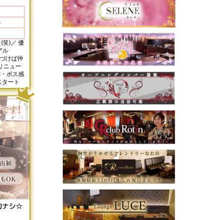
5
)／ 優
アル
リニュー
スタート
切ナシ☆