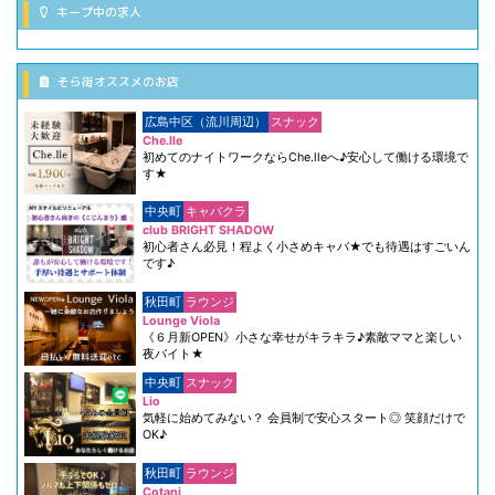
キープ中の求人
そら街オススメのお店
広島中区（流川周辺）
スナック
Che.lle
初めてのナイトワークならChe.lleへ♪安心して働ける環境で
す★
中央町
キャバクラ
club BRIGHT SHADOW
初心者さん必見！程よく小さめキャバ★でも待遇はすごいん
です♪
秋田町
ラウンジ
Lounge Viola
《６月新OPEN》小さな幸せがキラキラ♪素敵ママと楽しい
夜バイト★
中央町
スナック
Lio
気軽に始めてみない？ 会員制で安心スタート◎ 笑顔だけで
OK♪
秋田町
ラウンジ
Cotani