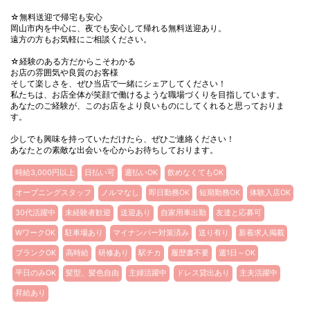
☆無料送迎で帰宅も安心
岡山市内を中心に、夜でも安心して帰れる無料送迎あり。
遠方の方もお気軽にご相談ください。
☆経験のある方だからこそわかる
お店の雰囲気や良質のお客様
そして楽しさを、ぜひ当店で一緒にシェアしてください！
私たちは、お店全体が笑顔で働けるような職場づくりを目指しています。
あなたのご経験が、このお店をより良いものにしてくれると思っておりま
す。
少しでも興味を持っていただけたら、ぜひご連絡ください！
あなたとの素敵な出会いを心からお待ちしております。
時給3,000円以上
日払い可
週払いOK
飲めなくてもOK
オープニングスタッフ
ノルマなし
即日勤務OK
短期勤務OK
体験入店OK
30代活躍中
未経験者歓迎
送迎あり
自家用車出勤
友達と応募可
WワークOK
駐車場あり
マイナンバー対策済み
送り有り
新着求人掲載
ブランクOK
高時給
研修あり
駅チカ
履歴書不要
週1日～OK
平日のみOK
髪型、髪色自由
主婦活躍中
ドレス貸出あり
主夫活躍中
昇給あり