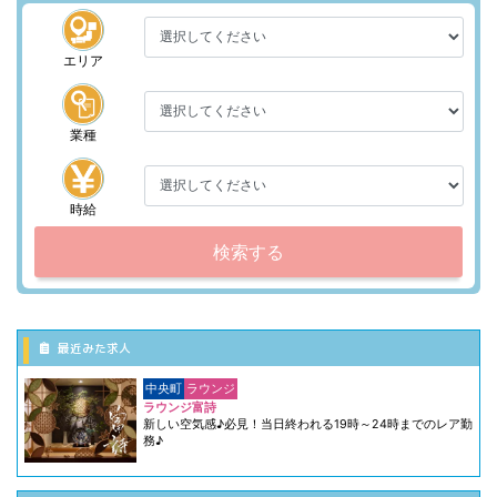
エリア
業種
時給
検索する
最近みた求人
中央町
ラウンジ
ラウンジ富詩
新しい空気感♪必見！当日終われる19時～24時までのレア勤
務♪