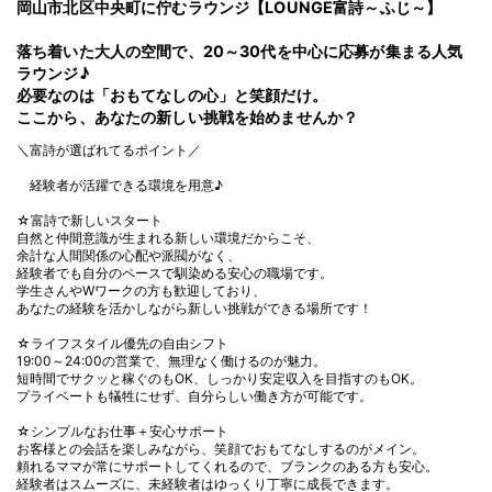
岡山市北区中央町に佇むラウンジ【LOUNGE富詩～ふじ～】
落ち着いた大人の空間で、20～30代を中心に応募が集まる人気
ラウンジ♪
必要なのは「おもてなしの心」と笑顔だけ。
ここから、あなたの新しい挑戦を始めませんか？
＼富詩が選ばれてるポイント／
経験者が活躍できる環境を用意♪
☆富詩で新しいスタート
自然と仲間意識が生まれる新しい環境だからこそ、
余計な人間関係の心配や派閥がなく、
経験者でも自分のペースで馴染める安心の職場です。
学生さんやWワークの方も歓迎しており、
あなたの経験を活かしながら新しい挑戦ができる場所です！
☆ライフスタイル優先の自由シフト
19:00～24:00の営業で、無理なく働けるのが魅力。
短時間でサクッと稼ぐのもOK、しっかり安定収入を目指すのもOK。
プライベートも犠牲にせず、自分らしい働き方が可能です。
☆シンプルなお仕事＋安心サポート
お客様との会話を楽しみながら、笑顔でおもてなしするのがメイン。
頼れるママが常にサポートしてくれるので、ブランクのある方も安心。
経験者はスムーズに、未経験者はゆっくり丁寧に成長できます。