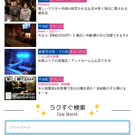
Primero
優しいマスター夫婦が経営されるお店☆長く地元に愛される
優良店
中央町
スナック
Saori～さおり～
今なら【時給2500円～】幅広い年齢層の方が活躍できます♪
倉敷市水島・その他
キャバクラ
くらぶ伊太利夜
水島エリアの老舗店！アットホームなお店です☆
中央町
ラウンジ
KARAOKEBAR BAR縁
☆人柄重視♪良客層で安心の働き易さ！未経験の子も輝けま
す！☆
ラクすぐ検索
Easy Search