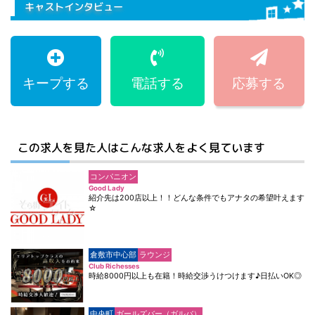
キャストインタビュー
キープする
電話する
応募する
この求人を見た人はこんな求人をよく見ています
コンパニオン
Good Lady
紹介先は200店以上！！どんな条件でもアナタの希望叶えます
☆
倉敷市中心部
ラウンジ
Club Richesses
時給8000円以上も在籍！時給交渉うけつけます♪日払いOK◎
中央町
ガールズバー（ガルバ）