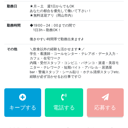
勤務日
★月～土 週1日からでもOK
あなたの都合を優先して働いて下さい！
★無料送迎アリ（岡山市内）
勤務時間
◆19:00～24：00までの間で
1日3h～勤務OK！
働きやすい時間帯で勤務出来ます♪
その他
＼飲食以外の経験も活かせます★／
学生・看護師・コールセンター・テレアポ・データ入力・
カフェ・在宅ワーク
内職・受付スタッフ・コンビニ・パチンコ・派遣・美容モ
ニター・テレワーク・短期バイト・アパレル・居酒屋
bar・警備スタッフ・シール貼り・ホテル清掃スタッフetc.
経験が必ず活かせるお仕事です◎
キープする
電話する
応募する