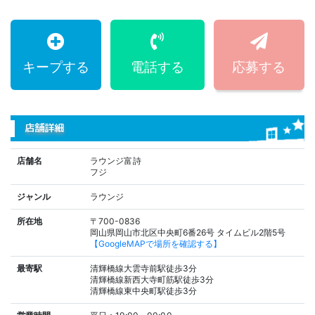
キープする
電話する
応募する
店舗詳細
店舗名
ラウンジ富詩
フジ
ジャンル
ラウンジ
所在地
〒700-0836
岡山県岡山市北区中央町6番26号 タイムビル2階5号
【GoogleMAPで場所を確認する】
最寄駅
清輝橋線大雲寺前駅徒歩3分
清輝橋線新西大寺町筋駅徒歩3分
清輝橋線東中央町駅徒歩3分