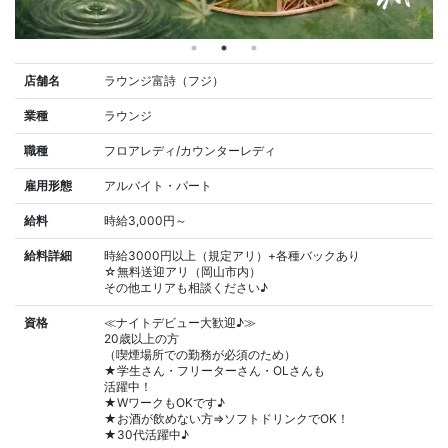
店舗名
ラウンジ富詩（フジ）
業種
ラウンジ
職種
フロアレディ/カウンターレディ
雇用形態
アルバイト・パート
給料
時給3,000円～
給料詳細
時給3000円以上（規定アリ）+各種バックあり
☆無料送迎アリ（岡山市内）
その他エリアも相談ください♪
資格
≪ナイトデビュー大歓迎♪≫
20歳以上の方
（喫煙場所での勤務が必須のため）
★学生さん・フリーターさん・OLさんも
活躍中！
★WワークもOKです♪
★お酒が飲めない方⇒ソフトドリンクでOK！
★30代活躍中♪