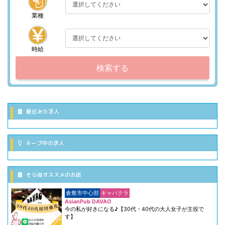
業種
時給
検索する
最近みた求人
キープ中の求人
そら街オススメのお店
倉敷市中心部
キャバクラ
AsianPub DAVAO
今の私が好きになる♪【30代・40代の大人女子が主役で
す】