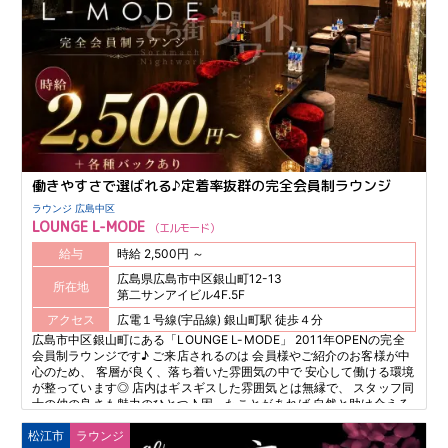
働きやすさで選ばれる♪定着率抜群の完全会員制ラウンジ
ラウンジ 広島中区
LOUNGE L-MODE
エルモード
給与
時給 2,500円 ～
広島県広島市中区銀山町12-13
所在地
第二サンアイビル4F.5F
アクセス
広電１号線(宇品線) 銀山町駅 徒歩４分
広島市中区銀山町にある「LOUNGE L-MODE」 2011年OPENの完全
会員制ラウンジです♪ ご来店されるのは 会員様やご紹介のお客様が中
心のため、 客層が良く、落ち着いた雰囲気の中で 安心して働ける環境
が整っています◎ 店内はギスギスした雰囲気とは無縁で、 スタッフ同
士の仲の良さも魅力のひとつ♪ 困ったことがあれば 自然と助け合える
環境なので、 未経験の方も安心してスタートできます。 居心地の良さ
松江市
ラウンジ
から 長く活躍しているキャストも多く、 「働きやすいから」とお友達