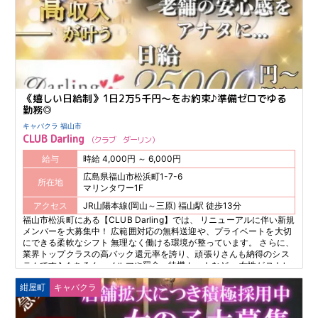
《嬉しい日給制》1日2万5千円～をお約束♪準備ゼロでゆる
勤務◎
キャバクラ 福山市
CLUB Darling
クラブ ダーリン
給与
時給 4,000円 ～ 6,000円
広島県福山市松浜町1-7-6
所在地
マリンタワー1F
アクセス
JR山陽本線(岡山～三原) 福山駅 徒歩13分
福山市松浜町にある【CLUB Darling】では、 リニューアルに伴い新規
メンバーを大募集中！ 広範囲対応の無料送迎や、プライベートを大切
にできる柔軟なシフト 無理なく働ける環境が整っています。 さらに、
業界トップクラスの高バック還元率を誇り、頑張りさんも納得のシス
テムです♪ もちろん、ノルマや罰金、待機カットなど、 女性がストレ
スを感じることは一切なし！ さらに、10万円相当のドレスや靴、 ワ
紺屋町
キャバクラ
ンピースをプレゼントする豪華な特典もご用意。 初めての方でも頼り
になる黒服スタッフがしっかりサポートします！ 安心してお仕事をス
タートできます♪ 老舗ならではの安定感と安心感、そして働きやすさ