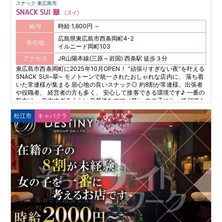
スナック 東広島市
SNACK SUI 翠
スイ
給与
時給 1,800円 ～
広島県東広島市西条岡町4-2
所在地
イルニード岡町103
アクセス
JR山陽本線(三原～岩国) 西条駅 徒歩３分
東広島市西条岡町に2025年10月OPEN！ “頑張りすぎない夜”を叶える
SNACK SUI~翠~ モノトーンで統一されたおしゃれな店内に、 落ち着
いた常連様が集まる 居心地の良いスナック◎ 約8割が常連様。出張者
や役職者、 経営者の方も多く、 安心して接客できる環境です♪ 一番の
魅力は、 自由すぎるくらい自然体なママ（笑） 女の子にとって何でも
話せる お姉ちゃん的存在◎ ノルマ・罰金・無理な営業なし。 気を張
松江市
キャバクラ
りすぎず、自分らしく “ゆるく楽しく”働けるお店です