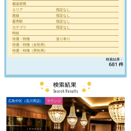
都道府県
エリア
指定なし
路線
指定なし
最寄駅
指定なし
カテゴリ
指定なし
時給
待遇・特徴
送り有り
待遇・特徴（女性用）
待遇・特徴（男性用）
検索結果：
681 件
検索結果
Search Results
広島中区（流川周辺）
ラウンジ