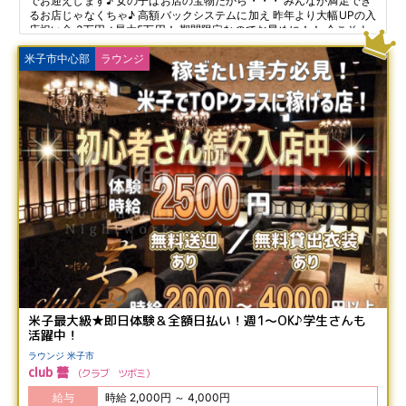
でお迎えします♪ 女の子はお店の宝物だから・・・ みんなが満足でき
るお店じゃなくちゃ♪ 高額バックシステムに加え 昨年より大幅UPの入
店祝い金 3万円→最大5万円！ 期間限定なのでお早めに！！ 今こそナ
イトワークデビューの大チャンスですよ♪
米子市中心部
ラウンジ
米子最大級★即日体験＆全額日払い！週1～OK♪学生さんも
活躍中！
ラウンジ 米子市
club 蕾
クラブ ツボミ
給与
時給 2,000円 ～ 4,000円