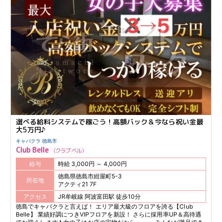
を兼ね備えた 【CLUB Darling】で、ぜひ新しい一歩を踏み出してくだ
さい！
選べる給料システムで稼ごう！高額バック＆今なら祝い金最
大5万円♪
キャバクラ 徳島市
Club Belle
クラブ ベル
給与
時給 3,000円 ～ 4,000円
徳島県徳島市紺屋町5-3
所在地
アクティ21 7F
アクセス
JR牟岐線 阿波富田駅 徒歩10分
徳島でキャバクラと言えば！ エリア最大級のフロアを誇る【Club
Belle】 業績好調につきVIPフロアを新設！ さらに採用率UP＆高待遇