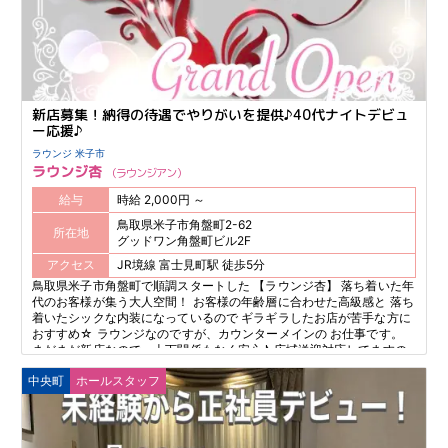
新店募集！納得の待遇でやりがいを提供♪40代ナイトデビュ
ー応援♪
ラウンジ 米子市
ラウンジ杏
ラウンジアン
給与
時給 2,000円 ～
鳥取県米子市角盤町2-62
所在地
グッドワン角盤町ビル2F
アクセス
JR境線 富士見町駅 徒歩5分
鳥取県米子市角盤町で順調スタートした 【ラウンジ杏】 落ち着いた年
代のお客様が集う大人空間！ お客様の年齢層に合わせた高級感と 落ち
着いたシックな内装になっているので ギラギラしたお店が苦手な方に
おすすめ☆ ラウンジなのですが、カウンターメインの お仕事です。
まだまだ新店なので、上下関係もなく安心♪ 広域送迎対応してますの
でご相談ください！
中央町
ホールスタッフ