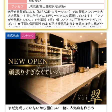
Mビル2F
アクセス
JR境線 富士見町駅 徒歩5分
米子市角盤町にある【MIRAGE~ミラージュ~】では 新規メンバーを大
大大募集中！ 特に学生さん＆Wワークさんを応援しています！ 「ママ
が全然怒らない…」←先輩談（笑） 優しいママの丁寧サポートがいっ
ぱい！ ☆手厚い福利厚生のある正社員登用あり♪ ☆週末は特に稼ぎや
すさUP↑ コロナでみんなが出勤できなかった時も 女の子に全額お給
料を払い続けたママ★ 女の子を思う気持ちは誰にも負けません！
東広島市
スナック
まだ完成していないから面白い♪一緒に人気店を作ろう