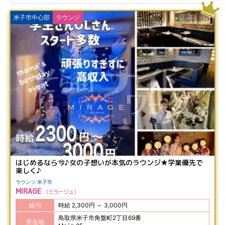
米子市中心部
ラウンジ
はじめるなら今♪女の子想いが本気のラウンジ★学業優先で
楽しく♪
ラウンジ 米子市
MIRAGE
ミラージュ
給与
時給 2,300円 ～ 3,000円
鳥取県米子市角盤町2丁目69番
所在地