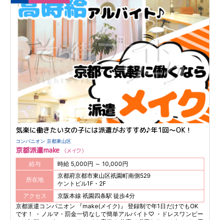
のみで安心なのもポイント★ 想像以上に働きやすく、 しっかり稼げる
環境が整っています♪
気楽に働きたい女の子には派遣がおすすめ♪年1回～OK！
コンパニオン 京都東山区
京都派遣make
メイク
給与
時給 5,000円 ～ 10,000円
京都府京都市東山区祇園町南側529
所在地
ケントビル1F・2F
アクセス
京阪本線 祇園四条駅 徒歩4分
京都派遣コンパニオン 『make(メイク)』 登録制で年1日だけでもOK
です！ ・ノルマ・罰金一切なしで簡単アルバイト♡ ・ドレスワンピー