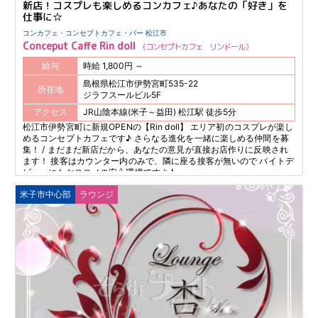
新店！コスプレも楽しめるコンカフェ♪あなたの「好き」を
仕事に☆
コンカフェ・コンセプトカフェ・バー 松江市
Conceput Caffe Rin doll
コンセプトカフェ リンドール
給与
時給 1,800円 ～
島根県松江市伊勢宮町535-22
所在地
ジラフスールビル5F
アクセス
JR山陰本線(米子～益田) 松江駅 徒歩5分
松江市伊勢宮町に新規OPENの【Rin doll】 エリア初のコスプレが楽し
めるコンセプトカフェです♪ さらなる進化を一緒に楽しめる仲間を募
集！ / まだまだ新店だから、あなたの意見が直接お店作りに反映され
ます！ 接客はカウンター内のみで、隣に座る接客が無いので バイトデ
ビューにもおススメの安心環境ですよ♪
米子市中心部
ラウンジ