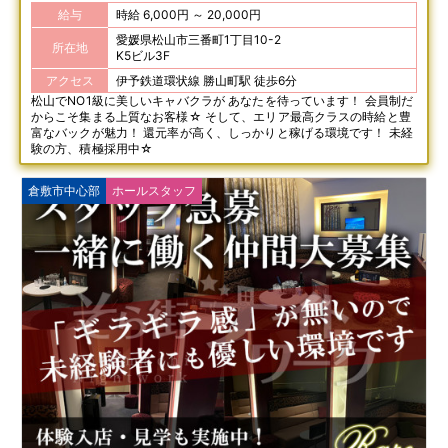
給与
時給 6,000円 ～ 20,000円
愛媛県松山市三番町1丁目10-2
所在地
K5ビル3F
アクセス
伊予鉄道環状線 勝山町駅 徒歩6分
松山でNO1級に美しいキャバクラが あなたを待っています！ 会員制だ
からこそ集まる上質なお客様☆ そして、エリア最高クラスの時給と豊
富なバックが魅力！ 還元率が高く、しっかりと稼げる環境です！ 未経
験の方、積極採用中☆
倉敷市中心部
ホールスタッフ