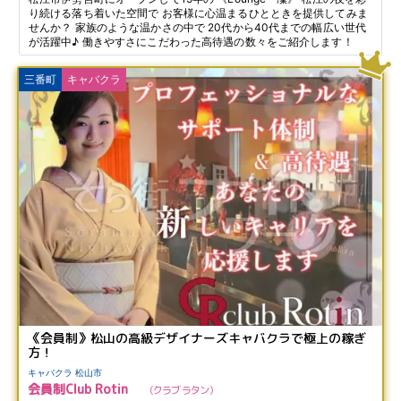
り続ける落ち着いた空間で お客様に心温まるひとときを提供してみま
せんか？ 家族のような温かさの中で 20代から40代までの幅広い世代
が活躍中♪ 働きやすさにこだわった高待遇の数々をご紹介します！
三番町
キャバクラ
《会員制》松山の高級デザイナーズキャバクラで極上の稼ぎ
方！
キャバクラ 松山市
会員制Club Rotin
クラブ ラタン