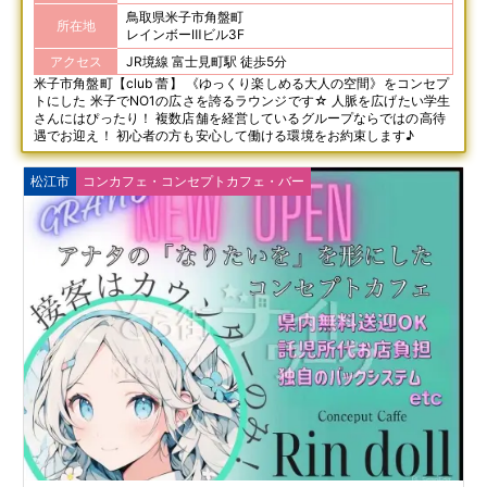
鳥取県米子市角盤町
所在地
レインボーⅢビル3F
アクセス
JR境線 富士見町駅 徒歩5分
米子市角盤町【club 蕾】 《ゆっくり楽しめる大人の空間》をコンセプ
トにした 米子でNO1の広さを誇るラウンジです☆ 人脈を広げたい学生
さんにはぴったり！ 複数店舗を経営しているグループならではの高待
遇でお迎え！ 初心者の方も安心して働ける環境をお約束します♪
松江市
コンカフェ・コンセプトカフェ・バー