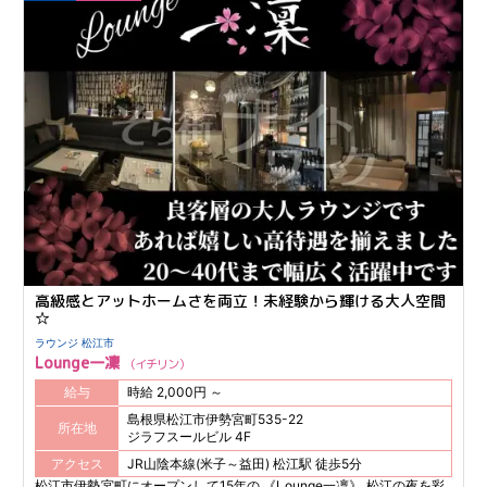
を 紹介してくれることも♪ 安心して長く続けられる環境を 大切にして
いるラウンジです。
高級感とアットホームさを両立！未経験から輝ける大人空間
☆
ラウンジ 松江市
Lounge一凜
イチリン
給与
時給 2,000円 ～
島根県松江市伊勢宮町535-22
所在地
ジラフスールビル 4F
アクセス
JR山陰本線(米子～益田) 松江駅 徒歩5分
松江市伊勢宮町にオープンして15年の 《Lounge一凜》 松江の夜を彩