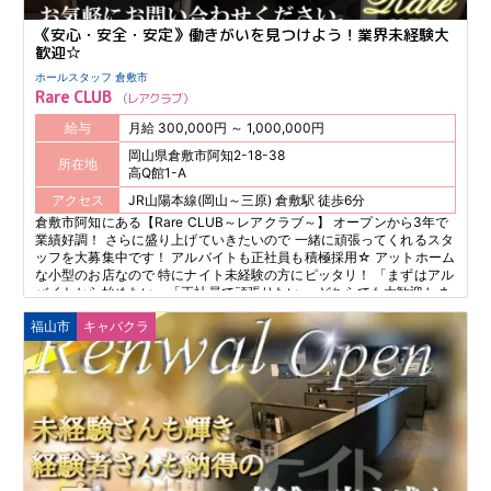
《安心・安全・安定》働きがいを見つけよう！業界未経験大
歓迎☆
ホールスタッフ 倉敷市
Rare CLUB
レアクラブ
給与
月給 300,000円 ～ 1,000,000円
岡山県倉敷市阿知2-18-38
所在地
高Q館1-A
アクセス
JR山陽本線(岡山～三原) 倉敷駅 徒歩6分
倉敷市阿知にある【Rare CLUB～レアクラブ～】 オープンから3年で
業績好調！ さらに盛り上げていきたいので 一緒に頑張ってくれるスタ
ッフを大募集中です！ アルバイトも正社員も積極採用☆ アットホーム
な小型のお店なので 特にナイト未経験の方にピッタリ！ 「まずはアル
バイトから始めたい」「正社員で頑張りたい」 どちらでも大歓迎しま
す♪
福山市
キャバクラ