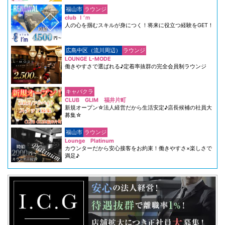
福山市
ラウンジ
club Ｉ‘ｍ
人の心を掴むスキルが身につく！将来に役立つ経験をGET！
広島中区（流川周辺）
ラウンジ
LOUNGE L-MODE
働きやすさで選ばれる♪定着率抜群の完全会員制ラウンジ
キャバクラ
CLUB GLIM 福井片町
新規オープン☆法人経営だから生活安定♪店長候補の社員大
募集☆
福山市
ラウンジ
Lounge Platinum
カウンターだから安心接客をお約束！働きやすさ×楽しさで
満足♪