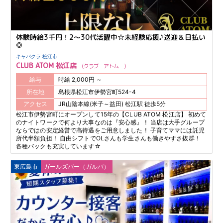
体験時給3千円！2～30代活躍中☆未経験応援♪送迎＆日払い
◎
キャバクラ 松江市
CLUB ATOM 松江店
クラブ アトム
給与
時給 2,000円 ～
所在地
島根県松江市伊勢宮町524-4
アクセス
JR山陰本線(米子～益田) 松江駅 徒歩5分
松江市伊勢宮町にオープンして15年の【CLUB ATOM 松江店】 初めて
のナイトワークで何より大事なのは『安心感』！ 当店は大手グループ
ならではの安定経営で高待遇をご用意しました！ 子育てママには託児
所代半額負担！ 自由シフトでOLさんも学生さんも働きやすさ抜群！
各種バックも充実しています☆
東広島市
ガールズバー（ガルバ）