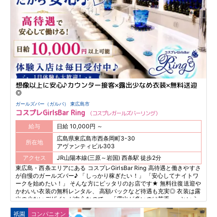
想像以上に安心♪カウンター接客×露出少なめ衣装×無料送迎
◎
ガールズバー（ガルバ） 東広島市
コスプレGirlsBar Ring
コスプレガールズバーリング
給与
日給 10,000円 ～
広島県東広島市西条岡町3-30
所在地
アヴァンティビル303
アクセス
JR山陽本線(三原～岩国) 西条駅 徒歩2分
東広島・西条エリアにある コスプレGirlsBar Ring 高待遇と働きやすさ
が自慢のガールズバー♪ 「しっかり稼ぎたい！」 「安心してナイトワ
ークを始めたい！」 そんな方にピッタリのお店です★ 無料往復送迎や
かわいい衣装の無料レンタル、 高額バックなど待遇も充実◎ 衣装は露
出の少ないデザインが中心なので、 「露出が多いのは苦手…」という
方も 安心して働けます♪ 西条エリアではオンリーワンの ガールズバー
祇園
コンパニオン
で、未経験からスタートした スタッフも多数活躍中！ カウンター接客