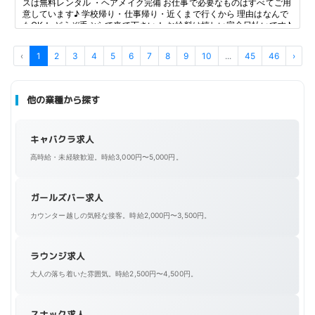
スは無料レンタル ・ヘアメイク完備 お仕事で必要なものはすべてご用
意しています♪ 学校帰り・仕事帰り・近くまで行くから 理由はなんで
もOK！ どうぞ手ぶらで来て下さい！ お給料は嬉しい完全日払いです♪
‹
1
2
3
4
5
6
7
8
9
10
...
45
46
›
他の業種から探す
キャバクラ求人
高時給・未経験歓迎。時給3,000円〜5,000円。
ガールズバー求人
カウンター越しの気軽な接客。時給2,000円〜3,500円。
ラウンジ求人
大人の落ち着いた雰囲気。時給2,500円〜4,500円。
スナック求人