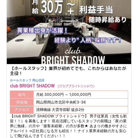
【ホールスタッフ】業界が初めてでも、これからはあなたが
主役！
ホールスタッフ 岡山北区
club BRIGHT SHADOW
クラブブライトシャドウ
給与
月給 300,000円 ～ 1,000,000円
所在地
岡山県岡山市北区中央町3-36
アクセス
清輝橋線 大雲寺前駅 徒歩2分
【club BRIGHT SHADOW ブライトシャドウ】 男子従業員（女性も歓
迎！！）を募集します！ 現在活躍しているスタッフの前職は「夜の業
界に無縁」の方や「接客未経験」の方が多数★ あまりの働きやすさに
アルバイト→正社員になる方も続出！！ ナイト業界未経験の方も安心
して飛び込んできてください！！