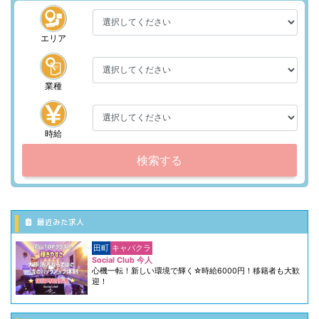
エリア
業種
時給
検索する
最近みた求人
田町
キャバクラ
Social Club 今人
心機一転！新しい環境で輝く☆時給6000円！移籍者も大歓
迎！