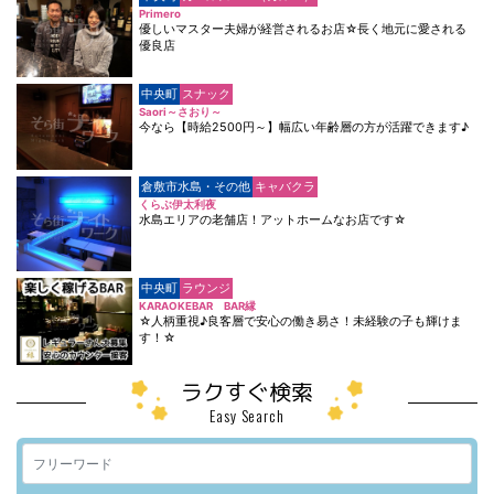
Primero
優しいマスター夫婦が経営されるお店☆長く地元に愛される
優良店
中央町
スナック
Saori～さおり～
今なら【時給2500円～】幅広い年齢層の方が活躍できます♪
倉敷市水島・その他
キャバクラ
くらぶ伊太利夜
水島エリアの老舗店！アットホームなお店です☆
中央町
ラウンジ
KARAOKEBAR BAR縁
☆人柄重視♪良客層で安心の働き易さ！未経験の子も輝けま
す！☆
ラクすぐ検索
Easy Search