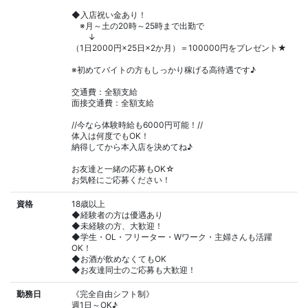
◆入店祝い金あり！
※月～土の20時～25時まで出勤で
↓
（1日2000円×25日×2か月）＝100000円をプレゼント★
※初めてバイトの方もしっかり稼げる高待遇です♪
交通費：全額支給
面接交通費：全額支給
//今なら体験時給も6000円可能！//
体入は何度でもOK！
納得してから本入店を決めてね♪
お友達と一緒の応募もOK☆
お気軽にご応募ください！
資格
18歳以上
◆経験者の方は優遇あり
◆未経験の方、大歓迎！
◆学生・OL・フリーター・Wワーク・主婦さんも活躍
OK！
◆お酒が飲めなくてもOK
◆お友達同士のご応募も大歓迎！
勤務日
《完全自由シフト制》
週1日～OK♪