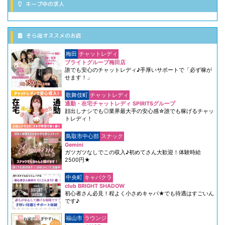
キープ中の求人
そら街オススメのお店
梅田
チャットレディ
ブライトグループ梅田店
誰でも安心のチャットレディ♪手厚いサポートで「必ず稼が
せます！」
歌舞伎町
チャットレディ
通勤・在宅チャットレディ SPIRITSグループ
顔出しナシでも◎業界最大手の安心感☆誰でも稼げるチャッ
トレディ！
鳥取市中心部
スナック
Gemini
ガツガツなしでこの収入♪初めてさん大歓迎！体験時給
2500円★
中央町
キャバクラ
club BRIGHT SHADOW
初心者さん必見！程よく小さめキャバ★でも待遇はすごいん
です♪
福山市
ラウンジ