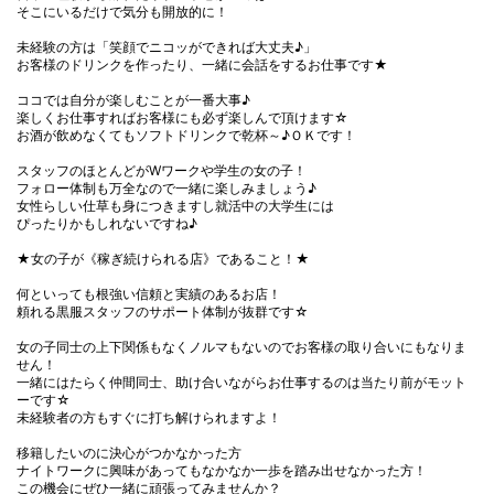
そこにいるだけで気分も開放的に！
未経験の方は「笑顔でニコッができれば大丈夫♪」
お客様のドリンクを作ったり、一緒に会話をするお仕事です★
ココでは自分が楽しむことが一番大事♪
楽しくお仕事すればお客様にも必ず楽しんで頂けます☆
お酒が飲めなくてもソフトドリンクで乾杯～♪ＯＫです！
スタッフのほとんどがWワークや学生の女の子！
フォロー体制も万全なので一緒に楽しみましょう♪
女性らしい仕草も身につきますし就活中の大学生には
ぴったりかもしれないですね♪
★女の子が《稼ぎ続けられる店》であること！★
何といっても根強い信頼と実績のあるお店！
頼れる黒服スタッフのサポート体制が抜群です☆
女の子同士の上下関係もなくノルマもないのでお客様の取り合いにもなりま
せん！
一緒にはたらく仲間同士、助け合いながらお仕事するのは当たり前がモット
ーです☆
未経験者の方もすぐに打ち解けられますよ！
移籍したいのに決心がつかなかった方
ナイトワークに興味があってもなかなか一歩を踏み出せなかった方！
この機会にぜひ一緒に頑張ってみませんか？