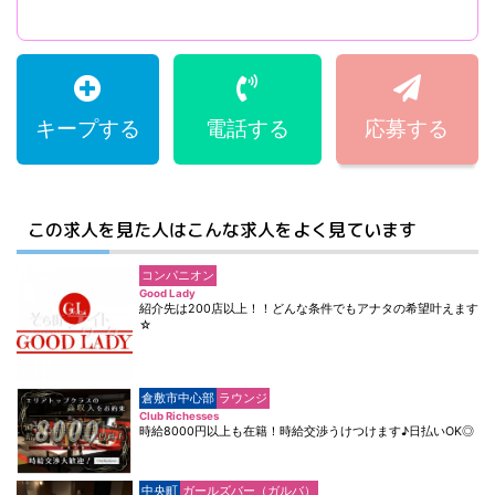
キープする
電話する
応募する
この求人を見た人はこんな求人をよく見ています
コンパニオン
Good Lady
紹介先は200店以上！！どんな条件でもアナタの希望叶えます
☆
倉敷市中心部
ラウンジ
Club Richesses
時給8000円以上も在籍！時給交渉うけつけます♪日払いOK◎
中央町
ガールズバー（ガルバ）