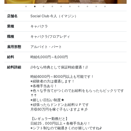
店舗名
Social Club 今人（イマジン）
業種
キャバクラ
職種
キャバクラ/フロアレディ
雇用形態
アルバイト・パート
給料
時給6,000円～8,000円
給料詳細
//今なら特典として保証時給優遇！//
時給6000円～8000円以上も可能です！
※経験者の方は優遇します！
※各種手当あり！
※色々な手当てがつくのでお給料をもらったらビックリです
↑↑
※嬉しい日払い制度★
※頑張ったらドンドンお給料ＵＰです
月収60万円を稼ぐ子もいますよ☆彡
【レギュラー勤務だと】
日給25，000円以上＋各種手当あり！
※シフト制なので融通きくのが嬉しいですね♪