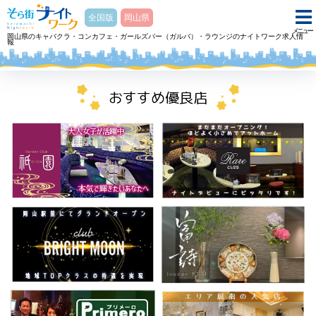
そら街ナイトワーク
全国版
岡山県
メニュー
岡山県のキャバクラ・コンカフェ・ガールズバー（ガルバ）・ラウンジのナイトワーク求人情
報
ホーム
キャバクラ Social Club 今人イマジンのアルバイト・求人
おすすめ優良店