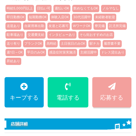
時給5,000円以上
日払い可
週払いOK
飲めなくてもOK
ノルマなし
即日勤務OK
短期勤務OK
体験入店OK
30代活躍中
未経験者歓迎
送迎あり
自家用車出勤
友達と応募可
WワークOK
寮完備
託児所完備
駐車場あり
交通費支給
インタビューあり
そら街おすすめのお店
送り有り
ブランクOK
高時給
土日祝日のみOK
駅チカ
履歴書不要
週1日～OK
平日のみOK
感染症対策実施済
主婦活躍中
ドレス貸出あり
昇給あり
キープする
電話する
応募する
店舗詳細