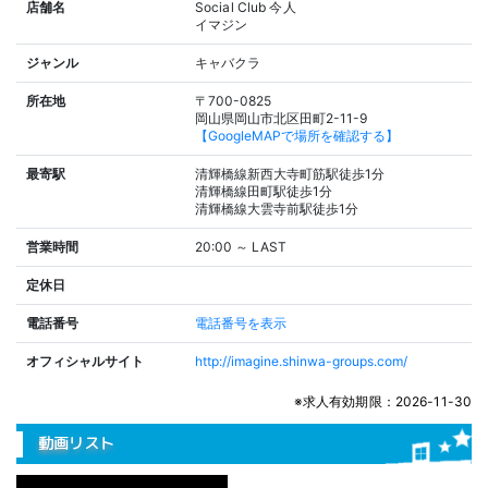
店舗名
Social Club 今人
イマジン
ジャンル
キャバクラ
所在地
〒700-0825
岡山県岡山市北区田町2-11-9
【GoogleMAPで場所を確認する】
最寄駅
清輝橋線新西大寺町筋駅徒歩1分
清輝橋線田町駅徒歩1分
清輝橋線大雲寺前駅徒歩1分
営業時間
20:00 ～ LAST
定休日
電話番号
電話番号を表示
オフィシャルサイト
http://imagine.shinwa-groups.com/
※求人有効期限：2026-11-30
動画リスト