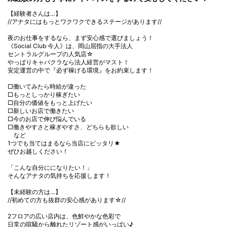
【経験者さんは…】
//アナタにはもっとワクワクできるステージがあります//
夜のお仕事をするなら、まず安心感で選びましょう！
《Social Club 今人》は、岡山屈指の大手法人
セントラルグループの人気店☆
やっぱりキャバクラなら法人経営がマスト！
安定運営の中で『必ず稼げる環境』をお約束します！
□働いてみたら時給が違った
□もっとしっかり稼ぎたい
□自分の価値をもっと上げたい
□新しいお店で働きたい
□今のお店で伸び悩んでいる
□働きやすさと稼ぎやすさ、どちらも欲しい
など
1つでも当てはまるなら当店にピッタリ★
ぜひお越しください！
「こんな自分にになりたい！」
そんなアナタの気持ちを応援します！
【未経験の方は…】
//初めての方も抜群の安心感があります☆//
2フロアの広い店内は、色鮮やかな色彩で
日常の喧騒から離れたリゾート感がいっぱい♪