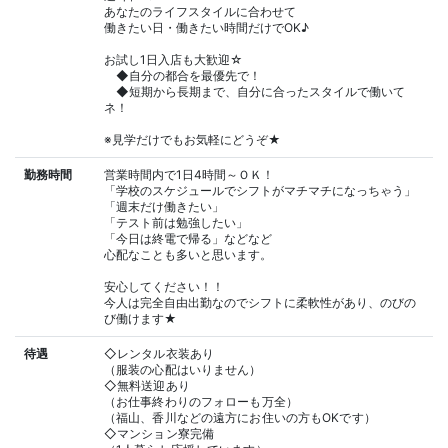
あなたのライフスタイルに合わせて
働きたい日・働きたい時間だけでOK♪
お試し1日入店も大歓迎☆
◆自分の都合を最優先で！
◆短期から長期まで、自分に合ったスタイルで働いて
ネ！
※見学だけでもお気軽にどうぞ★
勤務時間
営業時間内で1日4時間～ＯＫ！
「学校のスケジュールでシフトがマチマチになっちゃう」
「週末だけ働きたい」
「テスト前は勉強したい」
「今日は終電で帰る」などなど
心配なことも多いと思います。
安心してください！！
今人は完全自由出勤なのでシフトに柔軟性があり、のびの
び働けます★
待遇
◇レンタル衣装あり
（服装の心配はいりません）
◇無料送迎あり
（お仕事終わりのフォローも万全）
（福山、香川などの遠方にお住いの方もOKです）
◇マンション寮完備