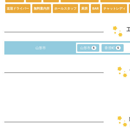
送迎ドライバー
無料案内所
ホールスタッフ
厨房
BAR
チャットレディ
山形市
山形市
香澄町
5
5