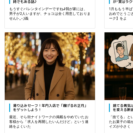
時でもある話♪
が“実はラク
もうすぐバレンタインデーですね♪我が家には、
1月ももう半
男子が2人いますが、チョコは全く用意しておりま
おめでとうご
せん(-_-;)義
ーク】をよ
滑り込みセーフ！年内入店で「稼げるお正月」
捨てる勇気
をゲットしよう！
を変える断
最近、そら街ナイトワークの掲載をやめていたお
「捨てる」と
客様から「求人を再開したいんだけど」という連
たお菓子の箱
絡をよくいた
イズが小さく