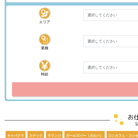
エリア
業種
時給
お
S
キャバクラ
スナック
ラウンジ
ガールズバー（ガルバ）
コンカフェ・コン