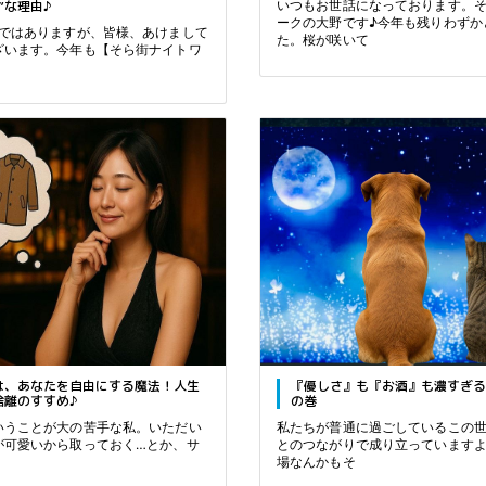
”な理由♪
いつもお世話になっております。
ークの大野です♪今年も残りわずか
ばではありますが、皆様、あけまして
た。桜が咲いて
ざいます。今年も【そら街ナイトワ
は、あなたを自由にする魔法！人生
『優しさ』も『お酒』も濃すぎる
捨離のすすめ♪
の巻
いうことが大の苦手な私。いただい
私たちが普通に過ごしているこの
が可愛いから取っておく…とか、サ
とのつながりで成り立っています
場なんかもそ