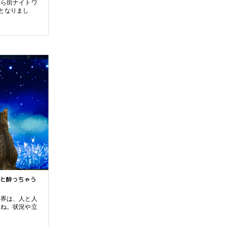
愛とお金はどっちが大事？もちろん、どっちも
そら街ナイトワ
大事！でも、どちらかというとお金の方が欲し
となりまし
い～という切実な
最近、新人大野とのランチタイムは、「愛よりお
金よね！」という話で盛り上がります。調査によ
ると（いつ、
と酔っちゃう
江戸時代「年増」はほめ言葉だった！40代・50
世界は、人と人
代のナイトワークって“まだ間に合う”どころ
よね。状況や立
か“今が旬”！？
「お局（つぼね）さま」という言葉は、もはや死