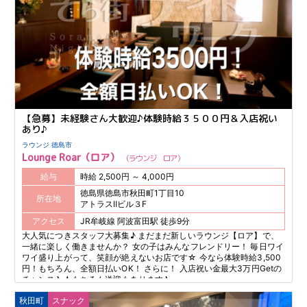
【急募】未経験さん大歓迎♪体験時給３５００円＆入店祝い
あり♪
ラウンジ 徳島市
Lounge Roar（ロア）
ラウンジ ロア
給与
時給 2,500円 ～ 4,000円
徳島県徳島市秋田町1丁目10
所在地
アトラスⅡビル３F
アクセス
JR牟岐線 阿波富田駅 徒歩9分
大人気につきスタッフ大募集♪ まだまだ新しいラウンジ【ロア】で、
一緒に楽しく働きませんか？ 女の子はみんなフレンドリー！ 毎日ワイ
ワイ盛り上がって、笑顔が絶えないお店です☆ 今なら体験時給3,500
円！もちろん、全額日払いOK！ さらに！ 入店祝い金最大3万円Getの
チャンス♪ ★もちろん送迎もあります♪
秋田町
スナック