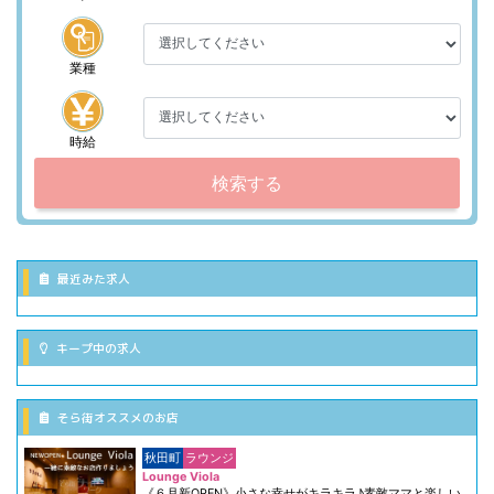
業種
時給
検索する
最近みた求人
キープ中の求人
そら街オススメのお店
秋田町
ラウンジ
Lounge Viola
《６月新OPEN》小さな幸せがキラキラ♪素敵ママと楽しい