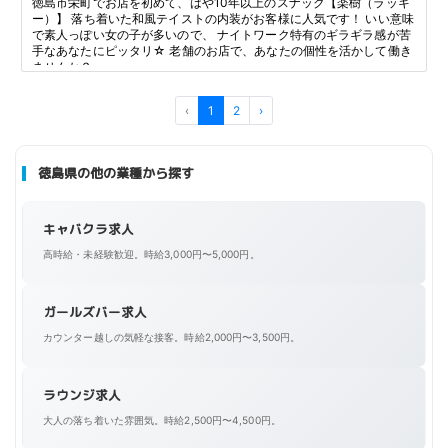
徳島市栄町でお店を初めて、はや10年以上のスナック【楽樹（ラッキ
ー）】 落ち着いた和風テイストの内装がお客様に人気です！ いい意味
で素人っぽい女の子が多いので、 ナイトワーク特有のギラギラ感が苦
手なあなたにピッタリ☆ 老舗のお店で、あなたの個性を活かして働き
ませんか？
‹
1
2
›
徳島県の他の業種から探す
キャバクラ求人
高時給・未経験歓迎。時給3,000円〜5,000円。
ガールズバー求人
カウンター越しの気軽な接客。時給2,000円〜3,500円。
ラウンジ求人
大人の落ち着いた雰囲気。時給2,500円〜4,500円。