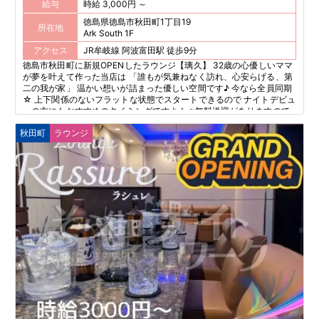
給与
時給 3,000円 ～
徳島県徳島市秋田町1丁目19
所在地
Ark South 1F
アクセス
JR牟岐線 阿波富田駅 徒歩9分
徳島市秋田町に新規OPENしたラウンジ【璃久】 32歳の心優しいママ
が夢を叶えて作った当店は 「誰もが気兼ねなく訪れ、心安らげる、第
二の我が家」 温かい想いが詰まった優しい空間です♪ 今なら全員同期
☆ 上下関係のないフラットな状態でスタートできるので ナイトデビュ
ーの方にもおすすめのタイミングですよ！ ※無料送迎がありますので
帰宅も安心です♪
秋田町
ラウンジ