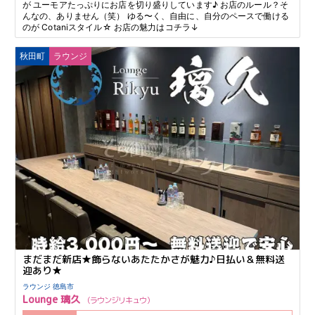
が ユーモアたっぷりにお店を切り盛りしています♪ お店のルール？そ
んなの、ありません（笑） ゆる〜く、自由に、自分のペースで働ける
のが Cotaniスタイル☆ お店の魅力はコチラ↓
秋田町
ラウンジ
まだまだ新店★飾らないあたたかさが魅力♪日払い＆無料送
迎あり★
ラウンジ 徳島市
Lounge 璃久
ラウンジリキュウ