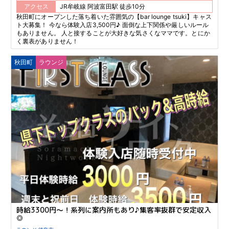
アクセス
JR牟岐線 阿波富田駅 徒歩10分
秋田町にオープンした落ち着いた雰囲気の【bar lounge tsuki】キャス
ト大募集！ 今なら体験入店3,500円♪ 面倒な上下関係や厳しいルール
もありません。 人と接することが大好きな気さくなママです。とにか
く裏表がありません！
秋田町
ラウンジ
時給3300円～！系列に案内所もあり♪集客率抜群で安定収入
◎