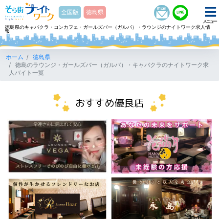
そら街ナイトワーク
全国版
徳島県
メニュー
徳島県のキャバクラ・コンカフェ・ガールズバー（ガルバ）・ラウンジのナイトワーク求人情
報
ホーム
徳島県
徳島のラウンジ・ガールズバー（ガルバ）・キャバクラのナイトワーク求
人バイト一覧
おすすめ優良店