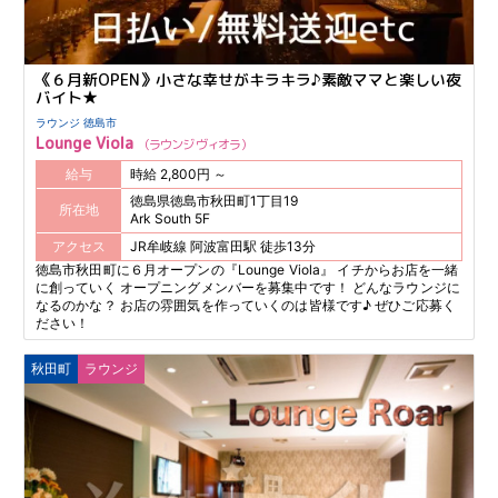
《６月新OPEN》小さな幸せがキラキラ♪素敵ママと楽しい夜
バイト★
ラウンジ 徳島市
Lounge Viola
ラウンジ ヴィオラ
給与
時給 2,800円 ～
徳島県徳島市秋田町1丁目19
所在地
Ark South 5F
アクセス
JR牟岐線 阿波富田駅 徒歩13分
徳島市秋田町に６月オープンの『Lounge Viola』 イチからお店を一緒
に創っていく オープニングメンバーを募集中です！ どんなラウンジに
なるのかな？ お店の雰囲気を作っていくのは皆様です♪ ぜひご応募く
ださい！
秋田町
ラウンジ