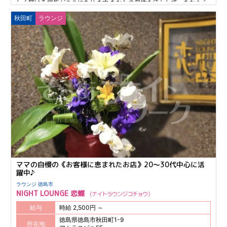
しく輝ける場所がここにあります あなたの個性を活かして、あなたら
しくお仕事に取り組んでいただけます。 ノルマもなく、気軽に働ける
秋田町
ラウンジ
のにしっかり稼げる高待遇をご用意。 どんな些細なことでも、お気軽
にご相談くださいね。
ママの自慢の《お客様に恵まれたお店》20～30代中心に活
躍中♪
ラウンジ 徳島市
NIGHT LOUNGE 恋蝶
ナイトラウンジコチョウ
給与
時給 2,500円 ～
徳島県徳島市秋田町1-9
所在地