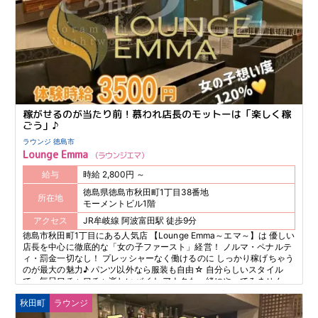
稼がせるのが当たり前！慕われ店長のモットーは「楽しく稼
ごう」♪
ラウンジ 徳島市
Lounge Emma
ラウンジエマ
給与
時給 2,800円 ～
徳島県徳島市秋田町1丁目38番地
所在地
モーメントビル1階
アクセス
JR牟岐線 阿波富田駅 徒歩9分
徳島市秋田町1丁目にある人気店 【Lounge Emma～エマ～】は 優しい
店長を中心に徹底的な「女の子ファースト」経営！ ノルマ・ペナルテ
ィ・罰金一切なし！ プレッシャーなく働けるのに しっかり稼げちゃう
のが最大の魅力♪ パンツ以外なら服装も自由☆ 自分らしいスタイル
で、毎日ワチャワチャ楽しいバイト アナタも一緒にやってみません
か？
秋田町
ラウンジ