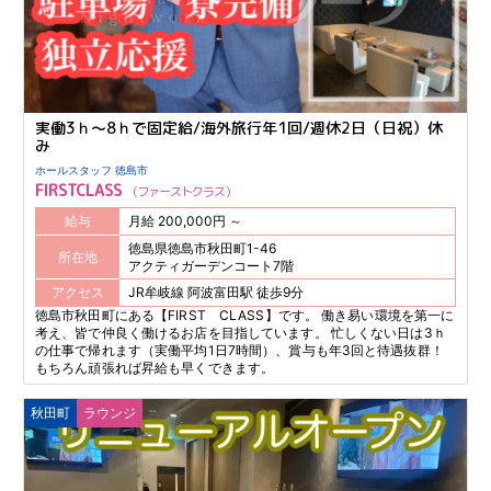
実働3ｈ～8ｈで固定給/海外旅行年1回/週休2日（日祝）休
み
ホールスタッフ 徳島市
FIRSTCLASS
ファーストクラス
給与
月給 200,000円 ～
徳島県徳島市秋田町1-46
所在地
アクティガーデンコート7階
アクセス
JR牟岐線 阿波富田駅 徒歩9分
徳島市秋田町にある【FIRST CLASS】です。 働き易い環境を第一に
考え、皆で仲良く働けるお店を目指しています。 忙しくない日は3ｈ
の仕事で帰れます（実働平均1日7時間）、賞与も年3回と待遇抜群！
もちろん頑張れば昇給も早くできます。
秋田町
ラウンジ