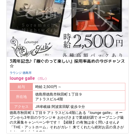
3周年記念♪『稼ぐのって楽しい』採用率高めの今がチャンス
☆
ラウンジ 徳島市
lounge galle
ガレ
給与
時給 2,500円 ～
徳島県徳島市秋田町１丁目９
所在地
アトラスビル4階
アクセス
JR牟岐線 阿波富田駅 徒歩９分
徳島市秋田町１丁目９ アトラスビル4階にある『lounge galle』 オー
プンから3年目のラウンジ☆ おかげさまで業績好調で オープニング級
の大募集キャンペーン中です！ 【経験】の有無は全く問いません♪
「THE・アットホーム」それがガレ！ 来てくれたら絶対お店の良さが
わかってもらえます♪