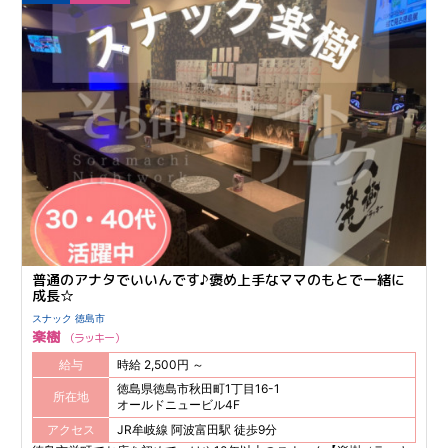
普通のアナタでいいんです♪褒め上手なママのもとで一緒に
成長☆
スナック 徳島市
楽樹
ラッキー
給与
時給 2,500円 ～
徳島県徳島市秋田町1丁目16-1
所在地
オールドニュービル4F
アクセス
JR牟岐線 阿波富田駅 徒歩9分