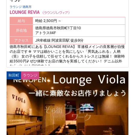
ラウンジ 徳島市
LOUNGE REVIA
ラウンジレヴィア
給与
時給 2,500円 ～
徳島県徳島市秋田町1丁目10
所在地
アトラスⅡ4F
アクセス
JR牟岐線 阿波富田駅 徒歩9分
徳島市秋田町にある【LOUNGE REVIA】 常連様メインの良客層が自慢
のお店です☆ ママは細かいことを気にしない「男気あふれる」人柄
（笑） 女の子を信頼して任せてくれるからストレスとは無縁！ 体験時
給3500円♪ ぜひ体験でお店の魅力を実感してください！ デニム以外
ならパンツもOKですよ♪
秋田町
ラウンジ