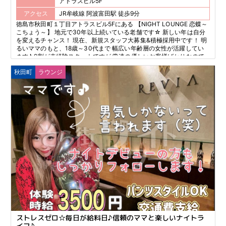
アトラスビル5F
アクセス
JR牟岐線 阿波富田駅 徒歩9分
徳島市秋田町１丁目アトラスビル5Fにある 【NIGHT LOUNGE 恋蝶～
こちょう～】 地元で30年以上続いている老舗です☆ 新しい年は自分
を変えるチャンス！ 現在、新規スタッフ大募集&積極採用中です！ 明
るいママのもと、18歳～30代まで 幅広い年齢層の女性が活躍してい
ます♪ 9割が未経験スタートですが 常連の優しいお客様ばかりなので
『働きやすい』とみんなが言ってくれます！ ぜひ一緒に頑張りましょ
秋田町
ラウンジ
う♪
ストレスゼロ☆毎日が給料日♪信頼のママと楽しいナイトラ
イフ♪