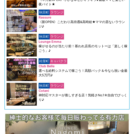
夜バイト★
秋田町
ラウンジ
Rassure
《新OPEN》こだわり高待遇&高時給★ママの居ないラウン
ジ♪
秋田町
ラウンジ
Lounge Emma
稼がせるのが当たり前！慕われ店長のモットーは「楽しく稼
ごう」♪
紺屋町
キャバクラ
Club Belle
選べる給料システムで稼ごう！高額バック＆今なら祝い金最
大5万円♪
秋田町
ラウンジ
Cotani
神対応マスターが推しすぎる店！気軽さNo.1☆自由でびっく
り♪