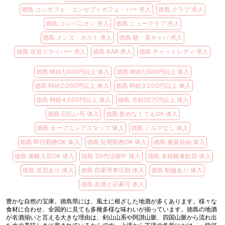
徳島 コンカフェ・コンセプトカフェ・バー 求人
徳島 クラブ 求人
徳島 コンパニオン 求人
徳島 ニュークラブ 求人
徳島 メンズ・ホスト 求人
徳島 朝・昼キャバ 求人
徳島 送迎ドライバー 求人
徳島 BAR 求人
徳島 チャットレディ 求人
徳島 時給1,000円以上 体入
徳島 時給1,500円以上 体入
徳島 時給2,000円以上 体入
徳島 時給3,000円以上 体入
徳島 時給4,000円以上 体入
徳島 月給20万円以上 体入
徳島 日払い可 体入
徳島 飲めなくてもOK 体入
徳島 オープニングスタッフ 体入
徳島 ノルマなし 体入
徳島 即日勤務OK 体入
徳島 短期勤務OK 体入
徳島 服装自由 体入
徳島 体験入店OK 体入
徳島 30代活躍中 体入
徳島 未経験者歓迎 体入
徳島 送迎あり 体入
徳島 自家用車出勤 体入
徳島 制服あり 体入
徳島 友達と応募可 体入
豊かな自然の宝庫。徳島県には、風土に根ざした地酒が多くあります。様々な
食材に合わせ、全国的に見ても多種多様な味わいが揃っています。徳島の地酒
が名酒揃いと言える大きな理由は、剣山山系や阿讃山脈、四国山脈から流れ出