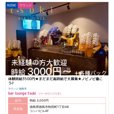
秋田町
ラウンジ
体験時給3500円★まだまだ高時給で大募集★ノビノビ働こ
う♪
ラウンジ 徳島市
bar lounge tsuki
バーラウンジツキ
給与
時給 3,000円
徳島県徳島市秋田町1丁目48
所在地
コンパビル4F