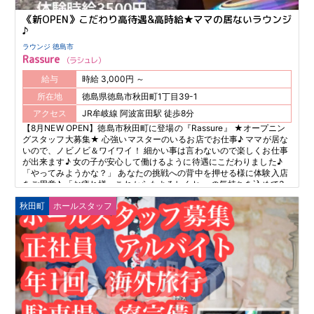
《新OPEN》こだわり高待遇&高時給★ママの居ないラウンジ
♪
ラウンジ 徳島市
Rassure
ラシュレ
給与
時給 3,000円 ～
所在地
徳島県徳島市秋田町1丁目39-1
アクセス
JR牟岐線 阿波富田駅 徒歩8分
【8月NEW OPEN】徳島市秋田町に登場の『Rassure』 ★オープニン
グスタッフ大募集★ 心強いマスターのいるお店でお仕事♪ ママが居な
いので、ノビノビ＆ワイワイ！ 細かい事は言わないので楽しくお仕事
が出来ます♪ 女の子が安心して働けるように待遇にこだわりました♪
「やってみようかな？」 あなたの挑戦への背中を押せる様に体験入店
をご用意♪ 「お疲れ様・これからもよろしくね」 の気持ちを込めて3
ヵ月毎に時給を見直します♪
秋田町
ホールスタッフ