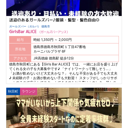
送迎のあるガールズバー♪服装・髪型・髪色自由◎
ガールズバー（ガルバ） 徳島市
GirlsBar ALICE
ガールズバーアリス
給与
時給 1,350円 ～ 2,000円
徳島県徳島市秋田町１丁目47番地
所在地
カーニバルプラザ 6F
アクセス
JR高徳線 徳島駅 徒歩12分
徳島市秋田町にある【Girls Bar ALICE】では、 一緒にお店を盛り上げ
てくれる女の子を大募集中です♪ 「ナイトワークって難しそう…」
「お酒が飲めないけど大丈夫かな？」 そんな不安がある子でも大丈夫
♪ 未経験の子・お酒が飲めない子も大歓迎！ スタッフがしっかりサポ
ートするので安心してスタートできます♪ お仕事はカウンター越しの
接客だけだから、 お客様の隣に座ることはありません☆ ガールズバー
秋田町
ラウンジ
なので距離感も安心で、 友達と楽しくおしゃべりする感覚で働けちゃ
います♪