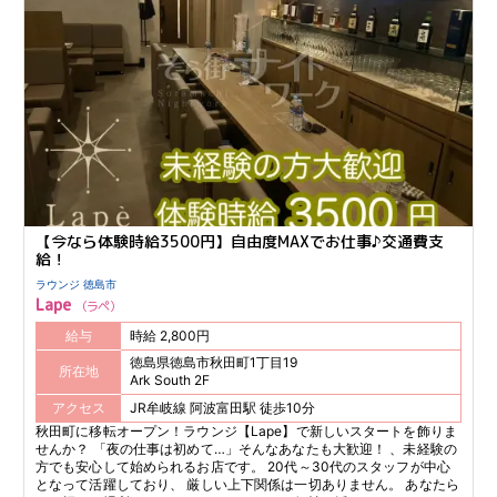
【今なら体験時給3500円】自由度MAXでお仕事♪交通費支
給！
ラウンジ 徳島市
Lape
ラペ
給与
時給 2,800円
徳島県徳島市秋田町1丁目19
所在地
Ark South 2F
アクセス
JR牟岐線 阿波富田駅 徒歩10分
秋田町に移転オープン！ラウンジ【Lape】で新しいスタートを飾りま
せんか？ 「夜の仕事は初めて…」そんなあなたも大歓迎！ 、未経験の
方でも安心して始められるお店です。 20代～30代のスタッフが中心
となって活躍しており、 厳しい上下関係は一切ありません。 あなたら