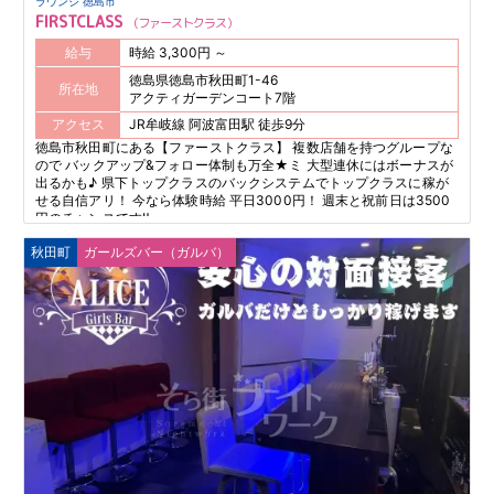
ラウンジ 徳島市
FIRSTCLASS
ファーストクラス
給与
時給 3,300円 ～
徳島県徳島市秋田町1-46
所在地
アクティガーデンコート7階
アクセス
JR牟岐線 阿波富田駅 徒歩9分
徳島市秋田町にある【ファーストクラス】 複数店舗を持つグループな
ので バックアップ&フォロー体制も万全★ミ 大型連休にはボーナスが
出るかも♪ 県下トップクラスのバックシステムでトップクラスに稼が
せる自信アリ！ 今なら体験時給 平日3000円！ 週末と祝前日は3500
円のチャンスです‼
秋田町
ガールズバー（ガルバ）