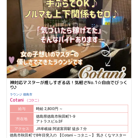
神対応マスターが推しすぎる店！気軽さNo.1☆自由でびっく
り♪
ラウンジ 徳島市
Cotani
コタニ
給与
時給 2,800円 ～
徳島県徳島市秋田町1-9
所在地
アトラスビル3F
アクセス
JR牟岐線 阿波富田駅 徒歩７分
徳島市秋田町で8年目突入の 【Cotani～コタニ～】 気さくなマスター