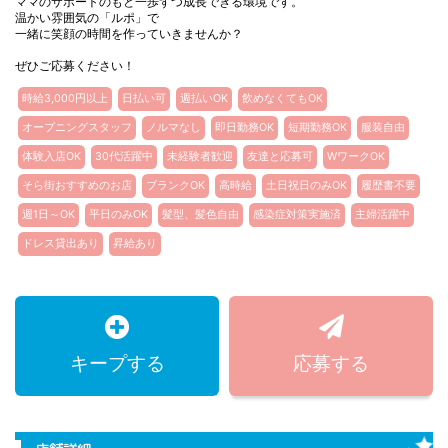
ママのサポートのもと一歩ずつ成長できる環境です。
温かい雰囲気の「ルポ」で
一緒に笑顔の時間を作っていきませんか？
ぜひご応募ください！
時給3,000円以上
日払い可
週払いOK
飲めなくてもOK
オープニングスタッフ
ノルマなし
即日勤務OK
短期勤務OK
服装自由
体験入店OK
30代活躍中
未経験者歓迎
友達と応募可
WワークOK
そら街おすすめのお店
ブランクOK
高時給
土日祝日のみOK
履歴書不要
週1日～OK
平日のみOK
髪型、髪色自由
感染症対策実施済
主婦活躍中
ドレス貸出あり
昇給あり
キープする
応募する