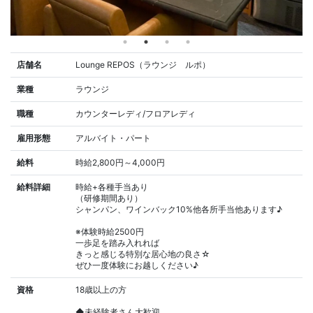
店舗名
Lounge REPOS（ラウンジ ルポ）
業種
ラウンジ
職種
カウンターレディ/フロアレディ
雇用形態
アルバイト・パート
給料
時給2,800円～4,000円
給料詳細
時給+各種手当あり
（研修期間あり）
シャンパン、ワインバック10%他各所手当他あります♪
※体験時給2500円
一歩足を踏み入れれば
きっと感じる特別な居心地の良さ☆
ぜひ一度体験にお越しください♪
資格
18歳以上の方
◆未経験者さん大歓迎