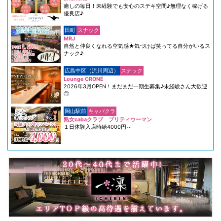
癒しの毎日！未経験でも安心のステキ空間♪無理なく稼げる
優良店♪
田町
スナック
MRJ
自然と仲良くなれる空気感★気づけば笑ってる自分がいるス
ナック♪
広島中区（流川周辺）
スナック
Lounge CRONÉ
2026年3月OPEN！まだまだ一期生募集♪未経験さん大歓迎
◎
岡山駅前
キャバクラ
熟女cabaクラブ プリティウーマン
１日体験入店時給4000円～