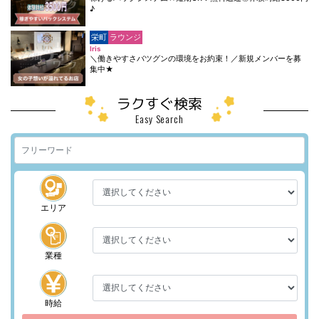
♪
栄町
ラウンジ
Iris
＼働きやすさバツグンの環境をお約束！／新規メンバーを募
集中★
ラクすぐ検索
Easy Search
エリア
業種
時給