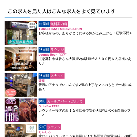
この求人を見た人はこんな求人をよく見ています
紺屋町
無料案内所
TOKUSHIMA TM NAVIGATION
お客様からの、ありがとうにやる気がこみ上げる！経験不問♪
秋田町
ラウンジ
Lounge Roar（ロア）
【急募】未経験さん大歓迎♪体験時給３５００円＆入店祝いあ
り♪
秋田町
スナック
楽樹
普通のアナタでいいんです♪褒め上手なママのもとで一緒に成
長☆
栄町
ガールズバー（ガルバ）
Girl's Bar FATE
カウンター接客のみ！女性店長で安心★日払いOK＆自由シフ
ト♪
栄町
ラウンジ
もんしろ
稼げるバックシステム★短期OK！無料送迎◎体験時給3500円