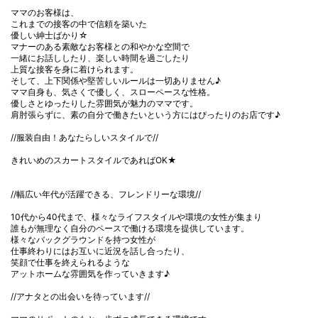
ママのお客様は、
これまでの接客の中で信頼を築いた
優しい紳士ばかり☆
マナーのある素敵なお客様との和やかな空間で
一緒にお話ししたり、楽しい時間を過ごしたり
上質な接客を身に着けられます。
そして、上下関係や堅苦しいルールは一切ありません♪
ママ自身も、気さくで優しく、スローペースな性格。
優しさとゆったりした雰囲気が魅力のママです。
肩肘張らずに、素の自分で働きたいという方にはぴったりのお店です♪
//服装自由！あなたらしいスタイルで//
きれいめのスカートスタイルであればOK★
//幅広い年代が活躍できる、フレンドリーな環境//
10代から40代まで、様々なライフスタイルや環境の女性が集まり
誰もが無理なく自分のペースで働ける環境を提供しています。
様々なバックグラウンドを持つ女性が
仕事終わりにはお互いに近況を話し合ったり、
笑顔で仕事を終えられるような
アットホームな雰囲気を作っていきます♪
//アナタとの出会いを待っています//