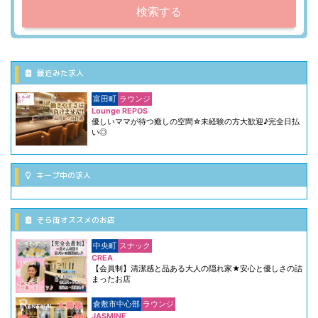
検索する
最近みた求人
富田町
ラウンジ
Lounge REPOS
優しいママが待つ癒しの空間☆未経験の方大歓迎♪完全日払
い◎
キープ中の求人
そら街オススメのお店
中央町
スナック
CREA
【会員制】清潔感と品ある大人の隠れ家★安心と優しさの詰
まったお店
倉敷市中心部
ラウンジ
JASMINE