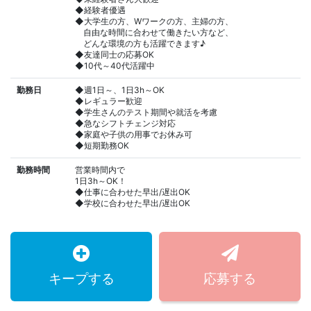
◆経験者優遇
◆大学生の方、Wワークの方、主婦の方、
自由な時間に合わせて働きたい方など、
どんな環境の方も活躍できます♪
◆友達同士の応募OK
◆10代～40代活躍中
勤務日
◆週1日～、1日3h～OK
◆レギュラー歓迎
◆学生さんのテスト期間や就活を考慮
◆急なシフトチェンジ対応
◆家庭や子供の用事でお休み可
◆短期勤務OK
勤務時間
営業時間内で
1日3h～OK！
◆仕事に合わせた早出/遅出OK
◆学校に合わせた早出/遅出OK
キープする
応募する