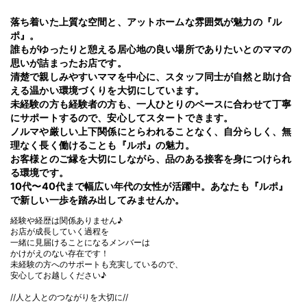
落ち着いた上質な空間と、アットホームな雰囲気が魅力の『ル
ポ』。
誰もがゆったりと憩える居心地の良い場所でありたいとのママの
思いが詰まったお店です。
清楚で親しみやすいママを中心に、スタッフ同士が自然と助け合
える温かい環境づくりを大切にしています。
未経験の方も経験者の方も、一人ひとりのペースに合わせて丁寧
にサポートするので、安心してスタートできます。
ノルマや厳しい上下関係にとらわれることなく、自分らしく、無
理なく長く働けることも『ルポ』の魅力。
お客様とのご縁を大切にしながら、品のある接客を身につけられ
る環境です。
10代〜40代まで幅広い年代の女性が活躍中。あなたも『ルポ』
で新しい一歩を踏み出してみませんか。
経験や経歴は関係ありません♪
お店が成長していく過程を
一緒に見届けることになるメンバーは
かけがえのない存在です！
未経験の方へのサポートも充実しているので、
安心してお越しください♪
//人と人とのつながりを大切に//