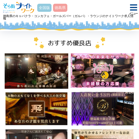
そら街ナイトワーク
全国版
徳島県
メニュー
徳島県のキャバクラ・コンカフェ・ガールズバー（ガルバ）・ラウンジのナイトワーク求人情
報
ホーム
ラウンジ Lounge REPOSラウンジ ルポのアルバイト・求人
おすすめ優良店