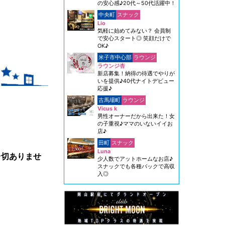
の安心感♪20代～50代活躍中！
中央町
スナック
Lio
気軽に始めてみない？ 会員制
で安心スタート◎ 笑顔だけで
OK♪
米子市中心部
ラウンジ
ラウンジ杏
新店募集！納得の待遇でやりが
いを提供♪40代ナイトデビュー
応援♪
古馬場町
ラウンジ
Vicus k
男性オーナーだから出来た！女
の子重視♪ママのいないイイお
店♪
田町
スナック
Luna
一切ありませ
少人数でアットホームなお店♪
スナックでも各種バックで高収
入◎