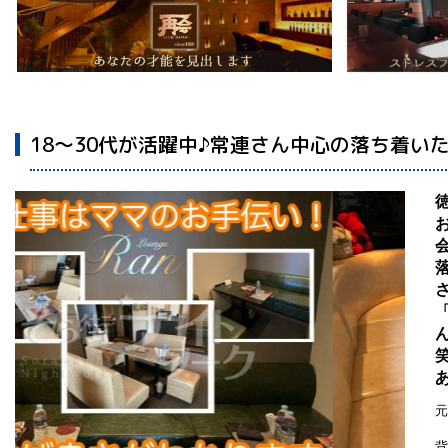
18～30代が活躍中♪常連さん中心の落ち着い
元
背