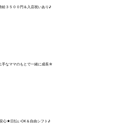
時給３５００円＆入店祝いあり♪
上手なママのもとで一緒に成長☆
安心★日払いOK＆自由シフト♪