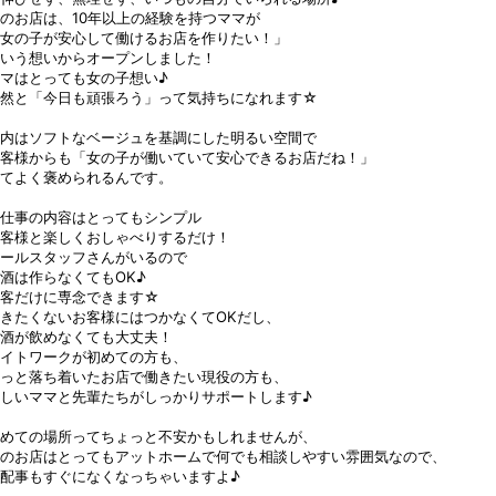
のお店は、10年以上の経験を持つママが
女の子が安心して働けるお店を作りたい！」
いう想いからオープンしました！
マはとっても女の子想い♪
自然と「今日も頑張ろう」って気持ちになれます☆
内はソフトなベージュを基調にした明るい空間で
客様からも「女の子が働いていて安心できるお店だね！」
てよく褒められるんです。
仕事の内容はとってもシンプル
客様と楽しくおしゃべりするだけ！
ールスタッフさんがいるので
酒は作らなくてもOK♪
接客だけに専念できます☆
きたくないお客様にはつかなくてOKだし、
酒が飲めなくても大丈夫！
イトワークが初めての方も、
っと落ち着いたお店で働きたい現役の方も、
しいママと先輩たちがしっかりサポートします♪
めての場所ってちょっと不安かもしれませんが、
のお店はとってもアットホームで何でも相談しやすい雰囲気なので、
配事もすぐになくなっちゃいますよ♪