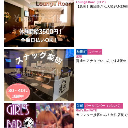
Lounge Roar（ロア）
【急募】未経験さん大歓迎♪体験
秋田町
スナック
楽樹
普通のアナタでいいんです♪褒め
栄町
ガールズバー（ガルバ）
Girl's Bar FATE
カウンター接客のみ！女性店長で