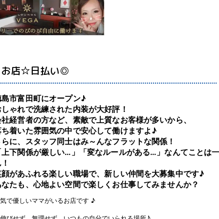
たお店☆日払い◎
徳島市富田町にオープン♪
おしゃれで洗練された内装が大好評！
会社経営者の方など、素敵で上質なお客様が多いから、
落ち着いた雰囲気の中で安心して働けますよ♪
さらに、スタッフ同士はみ～んなフラットな関係！
「上下関係が厳しい…」「変なルールがある…」なんてことは
ん！
笑顔があふれる楽しい職場で、新しい仲間を大募集中です♪
あなたも、心地よい空間で楽しくお仕事してみませんか？
気で優しいママがいるお店です ♪
伸びせず、無理せず、いつもの自分でいられる場所♪