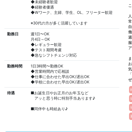
◆未経験者歓迎
こ
◆経験者優遇
◆Wワーク、主婦、学生、OL、フリーター歓迎
人
常
※30代の方が多く活躍しています
自
働
勤務日
週1日〜OK
週
月4日～OK
服
◆レギュラー歓迎
ア
◆テスト期間考慮
◆急なシフトチェンジ対応
ま
お
勤務時間
1日3時間〜勤務OK
気
◆営業時間内で応相談
「
◆仕事に合わせた早出OK/遅出OK
ぜ
◆学校に合わせた早出OK/遅出OK
待遇
■お誕生日やお正月のお年玉など
アッと思う時に特別手当あります♪
■同伴中も時給あり♪