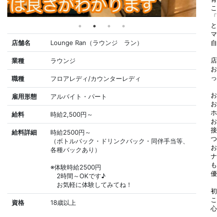
こ
「
と
マ
店舗名
Lounge Ran（ラウンジ ラン）
店
業種
ラウンジ
お
っ
職種
フロアレディ/カウンターレディ
お
雇用形態
アルバイト・パート
お
ホ
給料
時給2,500円～
お
給料詳細
時給2500円～
つ
（ボトルバック・ドリンクバック・同伴手当等、
お
各種バックあり）
ナ
も
※体験時給2500円
優
2時間～OKです♪
お気軽に体験してみてね！
初
こ
資格
18歳以上
心