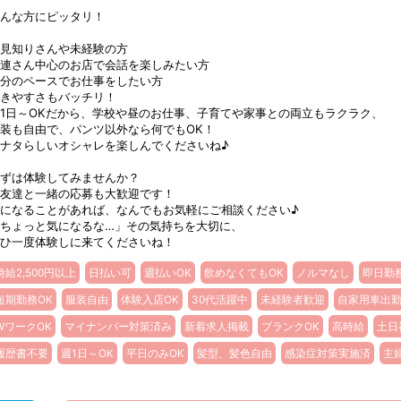
んな方にピッタリ！
見知りさんや未経験の方
連さん中心のお店で会話を楽しみたい方
分のペースでお仕事をしたい方
きやすさもバッチリ！
1日～OKだから、学校や昼のお仕事、子育てや家事との両立もラクラク、
装も自由で、パンツ以外なら何でもOK！
ナタらしいオシャレを楽しんでくださいね♪
ずは体験してみませんか？
友達と一緒の応募も大歓迎です！
になることがあれば、なんでもお気軽にご相談ください♪
ちょっと気になるな…」その気持ちを大切に、
ひ一度体験しに来てくださいね！
時給2,500円以上
日払い可
週払いOK
飲めなくてもOK
ノルマなし
即日勤
短期勤務OK
服装自由
体験入店OK
30代活躍中
未経験者歓迎
自家用車出
WワークOK
マイナンバー対策済み
新着求人掲載
ブランクOK
高時給
土日
履歴書不要
週1日～OK
平日のみOK
髪型、髪色自由
感染症対策実施済
主