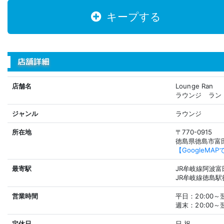
キープする
店舗詳細
店舗名
Lounge Ran
ラウンジ ラン
ジャンル
ラウンジ
所在地
〒770-0915
徳島県徳島市富田
【GoogleMA
最寄駅
JR牟岐線阿波富
JR牟岐線徳島駅
営業時間
平日：20:00～翌
週末：20:00～翌
定休日
日
祝