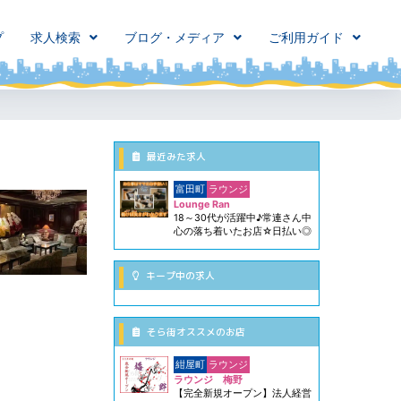
プ
求人検索
ブログ・メディア
ご利用ガイド
最近みた求人
富田町
ラウンジ
Lounge Ran
18～30代が活躍中♪常連さん中
心の落ち着いたお店☆日払い◎
キープ中の求人
そら街オススメのお店
紺屋町
ラウンジ
ラウンジ 梅野
【完全新規オープン】法人経営