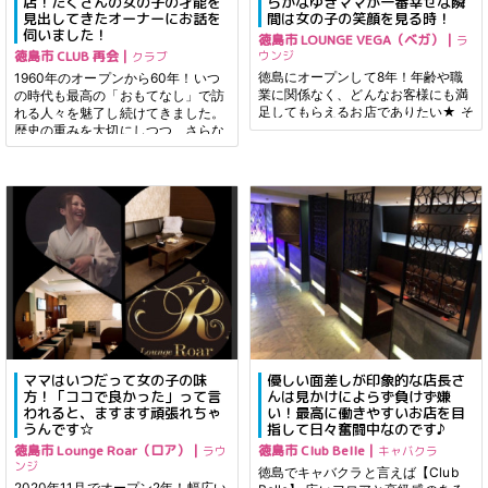
店！たくさんの女の子の才能を
らかなゆきママが一番幸せな瞬
見出してきたオーナーにお話を
間は女の子の笑顔を見る時！
伺いました！
徳島市 LOUNGE VEGA（ベガ）｜
ラ
徳島市 CLUB 再会｜
ウンジ
クラブ
徳島にオープンして8年！年齢や職
1960年のオープンから60年！いつ
業に関係なく、どんなお客様にも満
の時代も最高の「おもてなし」で訪
足してもらえるお店でありたい★ そ
れる人々を魅了し続けてきました。
んなママの思いがみんなに伝わって
歴史の重みを大切にしつつ、さらな
いるあったかいお店【ラウンジ ベ
る高みを目指す久次米オーナーをご
ガ】 ゆきママにお話を伺いました♪
紹介します！
ママはいつだって女の子の味
優しい面差しが印象的な店長さ
方！「ココで良かった」って言
んは見かけによらず負けず嫌
われると、ますます頑張れちゃ
い！最高に働きやすいお店を目
うんです☆
指して日々奮闘中なのです♪
徳島市 Lounge Roar（ロア）｜
徳島市 Club Belle｜
ラウ
キャバクラ
ンジ
徳島でキャバクラと言えば【Club
2020年11月でオープン2年！幅広い