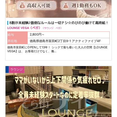
8割が未経験♪面倒なルールは一切ナシ☆のびのび働けて高時給！
LOUNGE VEGA（ベガ）
ラウンジ ベガ
給与
2,800円～
所在地
徳島県徳島市富田町2丁目9-1 アクティファイブ4F
島
徳島市富田町にOPENして13年！ シックで落ち着いた大人の空間【LOUNGE
VEGA】は、 お客様だけでなく、働...
ラウンジ