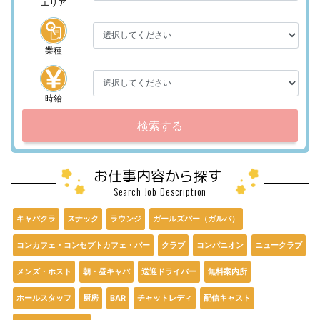
エリア
業種
時給
検索する
お仕事内容から探す
Search Job Description
キャバクラ
スナック
ラウンジ
ガールズバー（ガルバ）
コンカフェ・コンセプトカフェ・バー
クラブ
コンパニオン
ニュークラブ
メンズ・ホスト
朝・昼キャバ
送迎ドライバー
無料案内所
ホールスタッフ
厨房
BAR
チャットレディ
配信キャスト