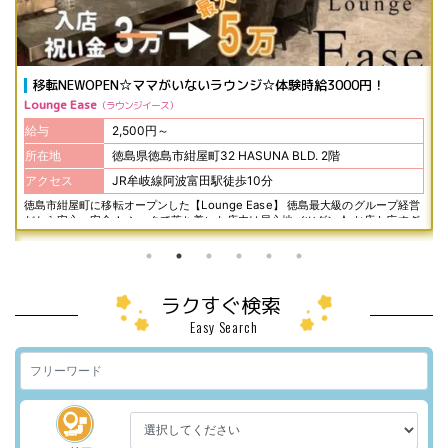
移転NEWOPEN☆ママがいないラウンジ☆体験時給3000円！
Lounge Ease
ラウンジイース
給与
2,500円～
所在地
徳島県徳島市紺屋町32 HASUNA BLD. 2階
アクセス
JR牟岐線阿波富田駅徒歩10分
徳島市紺屋町に移転オープンした【Lounge Ease】 徳島最大級のグループ経営
だから安心・安全！ シックで落ち着いた店内は居心地バツグン☆ お店も広すぎ
ず狭すぎずのちょうどイイ大きさです♪ 今ならナイトワークデビューに最適！
オープン記念の体験時給＆入店祝い金で 採用強化キャンペーン実施中！ このチ
ャンスをお見逃しなく♪
ラクすぐ検索
Easy Search