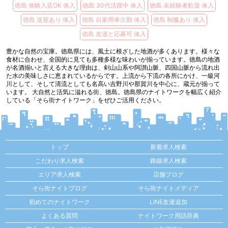
徳島 体験入店OK 体入
徳島 30代活躍中 体入
徳島 未経験者歓迎 体入
徳島 送迎あり 体入
徳島 自家用車出勤 体入
徳島 制服あり 体入
徳島 友達と応募可 体入
豊かな自然の宝庫。徳島県には、風土に根ざした地酒が多くあります。様々な
食材に合わせ、全国的に見ても多種多様な味わいが揃っています。徳島の地酒
が名酒揃いと言える大きな理由は、剣山山系や阿讃山脈、四国山脈から流れ出
た水の美味しさに恵まれているからです。上流から下流の各所にかけ、一級河
川として、そして清流としても名高い吉野川や那賀川を中心に、蔵元が揃って
います。 大自然と活気に溢れる街、徳島。徳島県のナイトワークを幅広く紹介
している「そら街ナイトワーク」をぜひご活用ください。
トップ
新着求人検索
こだわり求人検索
路線求人検索
エリア求人検索
店舗ブログ
そら街ナイトブログ
そら街ナイトメディア
初めてのナイトワーク
LINE友達追加
よくある質問
ナイトワーク用語辞典