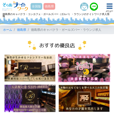
そら街ナイトワーク
全国版
徳島県
メニュー
徳島県のキャバクラ・コンカフェ・ガールズバー（ガルバ）・ラウンジのナイトワーク求人情
報
ホーム
徳島県
徳島県のキャバクラ・ガールズバー・ラウンジ求人
おすすめ優良店