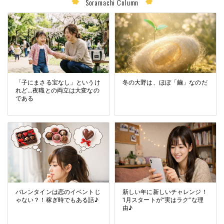
Soramachi Column
「子にまさる宝なし」というけ
冬の大野は、ほぼ「繭」なのだ
れど…夜職との両立は大変なの
である
バレンタインは恋のイベントじ
新しい年に新しいチャレンジ！
ゃない？！稼ぎ時でもある話♪
1月スタートが“実はラク”な理
由♪