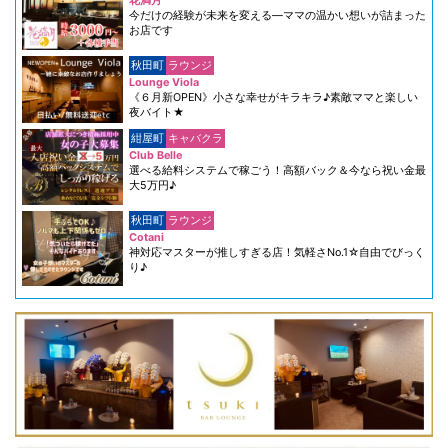
花満月
今だけの経験が未来を変える―ママの温かい想いが詰まった
お店です
秋田町
ラウンジ
Lounge Viola
《６月新OPEN》小さな幸せがキラキラ♪素敵ママと楽しい
夜バイト★
紺屋町
キャバクラ
Club Belle
選べる給料システムで稼ごう！高額バック＆今なら祝い金最
大5万円♪
秋田町
ラウンジ
Cotani
神対応マスターが推しすぎる店！気軽さNo.1☆自由でびっく
り♪