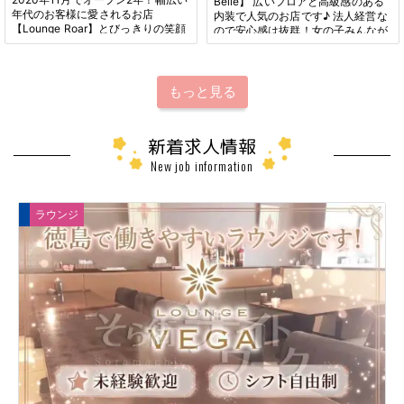
Belle】 広いフロアと高級感のある
年代のお客様に愛されるお店
内装で人気のお店です♪ 法人経営な
【Lounge Roar】とびっきりの笑顔
ので安心感は抜群！女の子みんなが
が印象的な理瑚ママにお話を伺いま
満足できるお店作りについてお話を
した♪
伺ってきました！
もっと見る
新着求人情報
New job information
ラウンジ