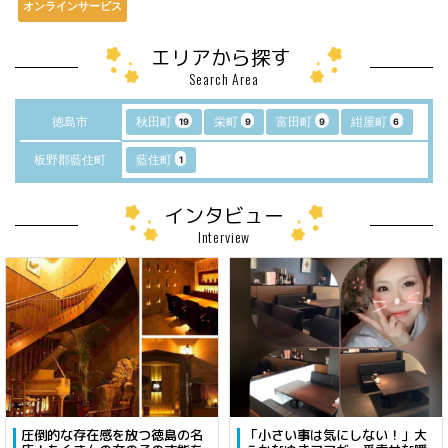
オンラインサービス
エリアから探す
Search Area
徳島市
秋田町
栄町
富田町
紺屋町
19
9
9
6
板野郡藍住町
藍住町
1
インタビュー
Interview
圧倒的な存在感を放つ徳島の名
「小さい事は気にしない！」大