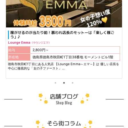
稼がせるのが当たり前！慕われ店長のモットーは「楽しく稼ご
う」♪
Lounge Emma
ラウンジエマ
給与
2,800円～
所在地
徳島県徳島市秋田町1丁目38番地 モーメントビル1階
徳島市秋田町1丁目にある人気店 【Lounge Emma～エマ～】は 優しい店長を
中心に徹底的な「女の子ファースト」...
店舗ブログ
Shop Blog
そら街コラム