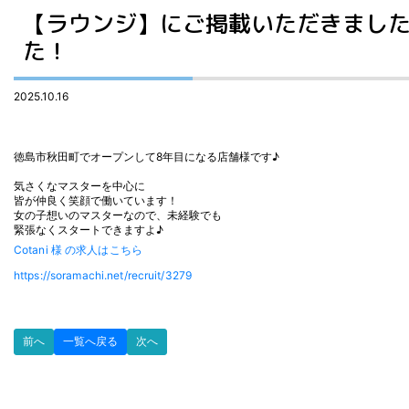
【ラウンジ】にご掲載いただきました『
た！
2025.10.16
徳島市秋田町でオープンして8年目になる店舗様です♪
気さくなマスターを中心に
皆が仲良く笑顔で働いています！
女の子想いのマスターなので、未経験でも
緊張なくスタートできますよ♪
Cotani 様 の求人はこちら
https://soramachi.net/recruit/3279
前へ
一覧へ戻る
次へ