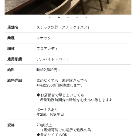
店舗名
スナック水野（スナックミズノ）
業種
スナック
職種
フロアレディ
雇用形態
アルバイト・パート
給料
時給2,500円～
給料詳細
飲めなくても、未経験さんでも
※時給2500円保障致します、
◆お店都合で早じまいしても、
希望勤務時間分の時給をお支払い致します♪
ボーナスあり
年2回、お誕生日
資格
20歳以上
（喫煙可能での場所で勤務の為）
◆飲めなくてもOK