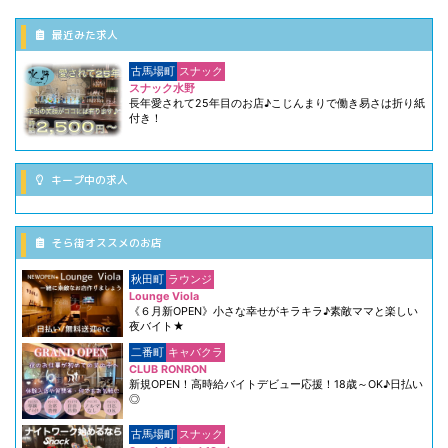
最近みた求人
古馬場町
スナック
スナック水野
長年愛されて25年目のお店♪こじんまりで働き易さは折り紙
付き！
キープ中の求人
そら街オススメのお店
秋田町
ラウンジ
Lounge Viola
《６月新OPEN》小さな幸せがキラキラ♪素敵ママと楽しい
夜バイト★
二番町
キャバクラ
CLUB RONRON
新規OPEN！高時給バイトデビュー応援！18歳～OK♪日払い
◎
古馬場町
スナック