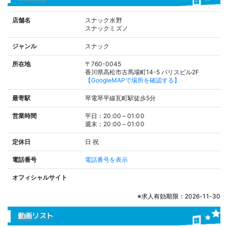
店舗名
スナック水野
スナックミズノ
ジャンル
スナック
所在地
〒760-0045
香川県高松市古馬場町14-5 パリスビル2F
【GoogleMAPで場所を確認する】
最寄駅
琴電琴平線瓦町駅徒歩5分
営業時間
平日：20:00～01:00
週末：20:00～01:00
定休日
日
祝
電話番号
電話番号を表示
オフィシャルサイト
※求人有効期限：2026-11-30
動画リスト