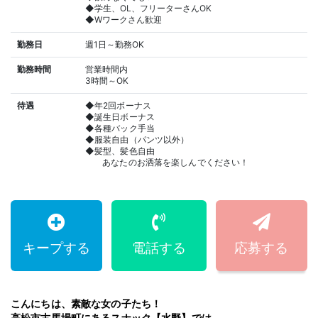
◆学生、OL、フリーターさんOK
◆Wワークさん歓迎
勤務日
週1日～勤務OK
勤務時間
営業時間内
3時間～OK
待遇
◆年2回ボーナス
◆誕生日ボーナス
◆各種バック手当
◆服装自由（パンツ以外）
◆髪型、髪色自由
あなたのお洒落を楽しんでください！
キープする
電話する
応募する
こんにちは、素敵な女の子たち！
高松市古馬場町にあるスナック【水野】では、