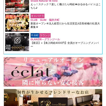
Snack Natural 18 nine
えっ！スナック？楽しく働けたら時給★ゆるゆるバイトはこ
ちら♪
キャバクラ
CLUB GLIM 福井片町
新規オープン☆法人経営だから生活安定♪店長候補の社員大
募集☆
中央町
ラウンジ
GLANZIR～グランジール
【新店】×【体入時給4000円】全員がオープニングメンバ
ー