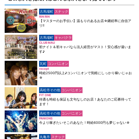
古馬場町
スナック
RIN RIN
【マスターのお手伝い】温もりのあるお店☆継続率に自信ア
リ!!
古馬場町
キャバクラ
CLUB MAU
初ナイト＆初キャバなら法人経営がマスト！安心感が違いま
す♪
瓦町
コンパニオン
recept
時給2500円以上♪コンパニオンで気軽にしっかり稼いじゃお
☆
高松市その他
コンパニオン
FIT ONE
待遇も時給も保証も文句なしのお店！あなたのご応募待って
ます！
高松市その他
コンパニオン
PANIONS
今より稼ぎたいそこのあなた！時給6000円も夢じゃない☆
丸亀市
スナック