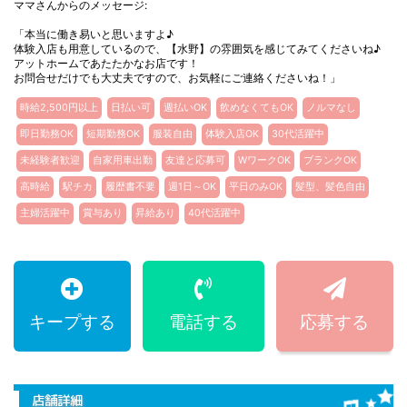
ママさんからのメッセージ:
「本当に働き易いと思いますよ♪
体験入店も用意しているので、【水野】の雰囲気を感じてみてくださいね♪
アットホームであたたかなお店です！
お問合せだけでも大丈夫ですので、お気軽にご連絡くださいね！」
時給2,500円以上
日払い可
週払いOK
飲めなくてもOK
ノルマなし
即日勤務OK
短期勤務OK
服装自由
体験入店OK
30代活躍中
未経験者歓迎
自家用車出勤
友達と応募可
WワークOK
ブランクOK
高時給
駅チカ
履歴書不要
週1日～OK
平日のみOK
髪型、髪色自由
主婦活躍中
賞与あり
昇給あり
40代活躍中
キープする
電話する
応募する
店舗詳細