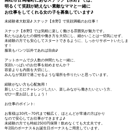
明るくて笑顔が絶えない素敵なママと一緒に
お仕事をしてくれる女の子を募集しています♪
未経験者大歓迎♪ スナック【水野】で笑顔満載のお仕事！
スナック【水野】では気軽に楽しく働ける雰囲気が魅力です。
私たちはあなたの個性や働き方を大切にし、細かいことは一切気にせず、
未経験の方でも安心してスタートできるように、しっかりサポートいたしま
す！
服装もパンツ以外であれば自由♪
アットホームで少人数の仲間たちと一緒に、
笑顔いっぱいのお仕事を始めませんか？
容姿よりも内面を大切にし、
みんなが笑顔で過ごせるような場所を作りたいと思っています。
経験がない方も心配無用！
新しいことにチャレンジしたい、楽しみながら働きたいという方、
ぜひ一度お話しましょう！
お仕事のポイント:
お客様は30代～70代まで幅広く、ほとんどが常連の方ばかり
なので安心してお仕事ができますよ♪
未経験の方でも時給2500円保障！飲めなくても大丈夫です。
年2回のボーナス＆お誕生日ボーナスもご用意しています。