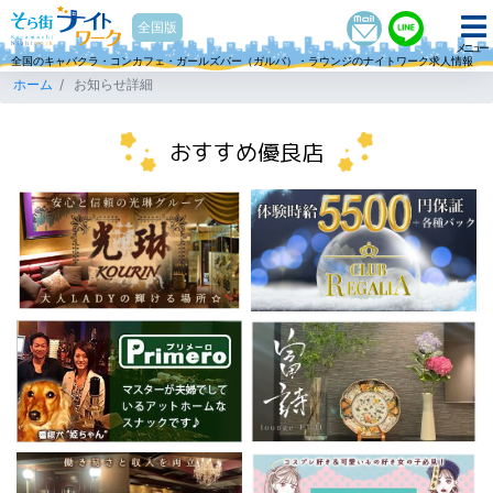
そら街ナイトワーク
全国版
メニュー
全国のキャバクラ・コンカフェ・ガールズバー（ガルバ）・ラウンジのナイトワーク求人情報
ホーム
お知らせ詳細
おすすめ優良店