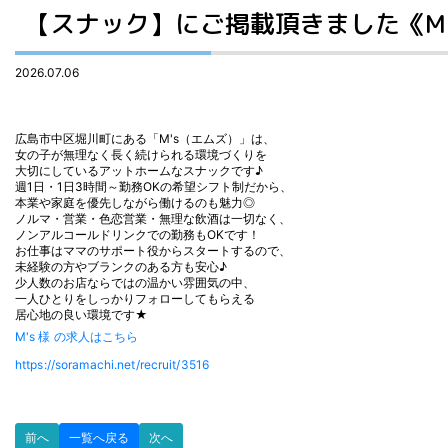
【スナック】にご掲載頂きました《M'
2026.07.06
広島市中区堀川町にある「M's（エムズ）」は、
女の子が無理なく長く続けられる環境づくりを
大切にしているアットホームなスナックです♪
週1日・1日3時間～勤務OKの希望シフト制だから、
本業や家庭を優先しながら働けるのも魅力◎
ノルマ・営業・色恋営業・無理な飲酒は一切なく、
ノンアルコールドリンクでの勤務もOKです！
お仕事はママのサポート役からスタートするので、
未経験の方やブランクのある方も安心♪
少人数のお店ならではの温かい雰囲気の中、
一人ひとりをしっかりフォローしてもらえる
居心地の良い環境です★
M's 様 の求人はこちら
https://soramachi.net/recruit/3516
前へ
一覧へ戻る
次へ