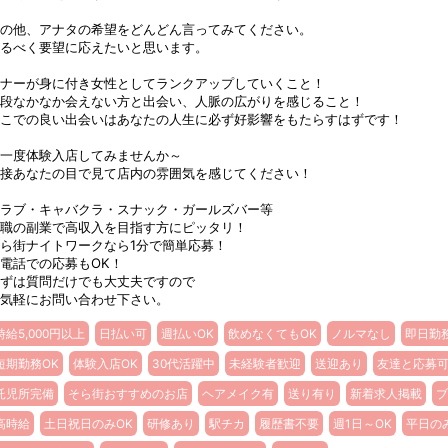
の他、アナタの希望をどんどん言ってみてください。
るべく要望に応えたいと思います。
ナーが身に付き女性としてランクアップしていくこと！
段なかなか会えない方と出会い、人脈の広がりを感じること！
こでの良い出会いはあなたの人生に必ず好影響をもたらすはずです！
一度体験入店してみませんか～
接あなたの目で見て店内の雰囲気を感じてください！
ラブ・キャバクラ・スナック・ガールズバー等
職の副業で高収入を目指す方にピッタリ！
ら街ナイトワークなら1分で簡単応募！
電話での応募もOK！
ずは質問だけでも大丈夫ですので
気軽にお問い合わせ下さい。
時給5,000円以上
日払い可
週払いOK
飲めなくてもOK
ノルマなし
即日勤
短期勤務OK
体験入店OK
30代活躍中
未経験者歓迎
送迎あり
友達と応募
託児所完備
そら街おすすめのお店
ヘアメイク有
送り有り
新着求人掲載
ブ
高時給
土日祝日のみOK
研修あり
駅チカ
履歴書不要
週1日～OK
平日の