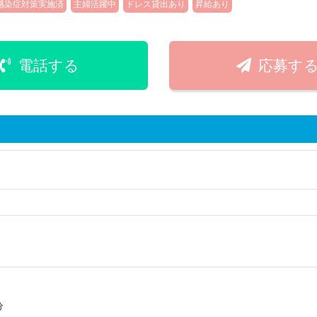
感染症対策実施済
主婦活躍中
ドレス貸出あり
昇給あり
電話する
応募す
】
分