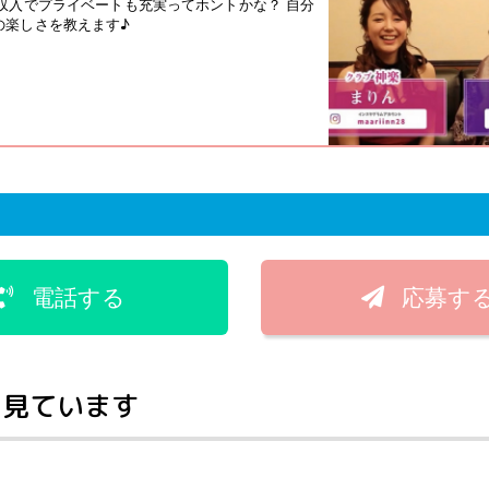
収入でプライベートも充実ってホントかな？ 自分
の楽しさを教えます♪
電話する
応募す
く見ています