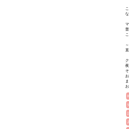
こ
な
マ
普
こ
～
直
ク
夜
そ
お
ま
お