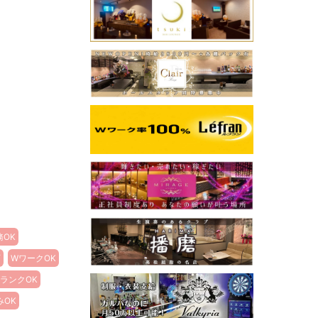
務OK
可
WワークOK
ランクOK
みOK