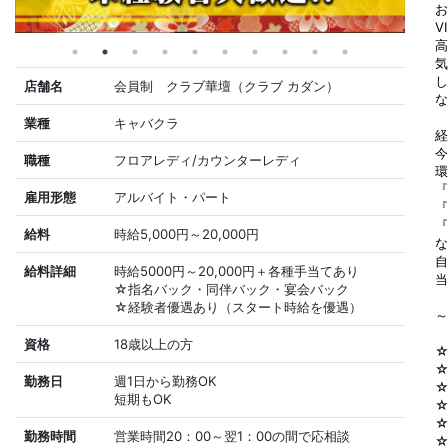
お
V
高
気
し
店舗名
会員制 クラブ華壇（クラブ カダン）
な
業種
キャバクラ
経
今
職種
フロアレディ/カウンターレディ
環
『
雇用形態
アルバイト・パート
『
『
給料
時給5,000円～20,000円
な
自
給料詳細
時給5000円～20,000円＋各種手当てあり
当
☆指名バック・同伴バック・宴会バック
☆経験者優遇あり（スタート時給を優遇）
～
資格
18歳以上の方
勤務日
週1日から勤務OK
短期もOK
勤務時間
営業時間20：00～翌1：00の間で応相談