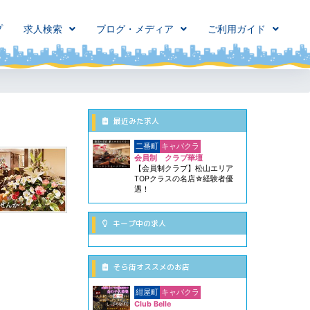
プ
求人検索
ブログ・メディア
ご利用ガイド
最近みた求人
二番町
キャバクラ
会員制 クラブ華壇
【会員制クラブ】松山エリア
TOPクラスの名店☆経験者優
遇！
キープ中の求人
そら街オススメのお店
紺屋町
キャバクラ
Club Belle