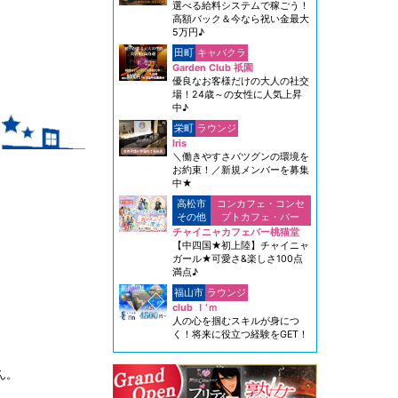
選べる給料システムで稼ごう！
高額バック＆今なら祝い金最大
5万円♪
田町
キャバクラ
Garden Club 祇園
優良なお客様だけの大人の社交
場！24歳～の女性に人気上昇
中♪
栄町
ラウンジ
Iris
＼働きやすさバツグンの環境を
お約束！／新規メンバーを募集
中★
高松市
コンカフェ・コンセ
その他
プトカフェ・バー
チャイニャカフェバー桃猫堂
【中四国★初上陸】チャイニャ
ガール★可愛さ&楽しさ100点
満点♪
福山市
ラウンジ
club Ｉ‘ｍ
人の心を掴むスキルが身につ
く！将来に役立つ経験をGET！
ん。