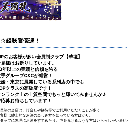
店☆経験者優遇！
VIPのお客様が多い会員制クラブ【華壇】
一見様はお断りしています。
30年以上の実績と信頼を誇る
大手グループC&Cが経営！
愛媛・東京に展開している系列店の中でも
TOPクラスの高級店です！
ワンランク上の上質空間でもっと輝いてみませんか♪
ご応募お待ちしています！
員制の当店は、打合せや接待等でご利用いただくことが多く
客様は紳士的なお酒の楽しみ方を知っている方ばかり。
タッフに無理にお酒をすすめたり、声を荒げるような方はいらっしゃいませ