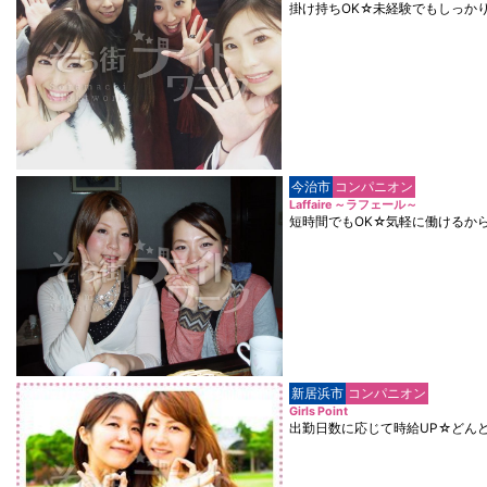
掛け持ちOK☆未経験でもしっか
今治市
コンパニオン
Laffaire ～ラフェール～
短時間でもOK☆気軽に働けるか
新居浜市
コンパニオン
Girls Point
出勤日数に応じて時給UP☆どん