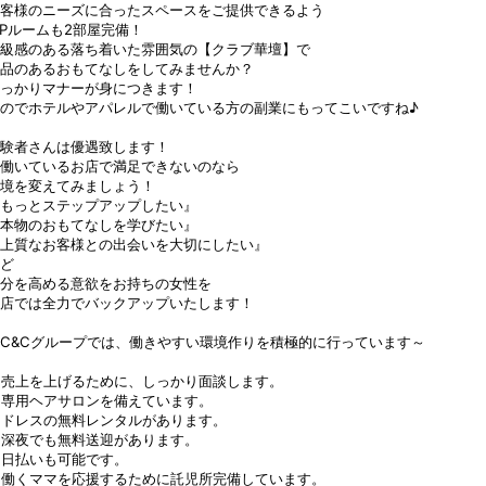
客様のニーズに合ったスペースをご提供できるよう
IPルームも2部屋完備！
級感のある落ち着いた雰囲気の【クラブ華壇】で
品のあるおもてなしをしてみませんか？
っかりマナーが身につきます！
のでホテルやアパレルで働いている方の副業にもってこいですね♪
験者さんは優遇致します！
働いているお店で満足できないのなら
境を変えてみましょう！
もっとステップアップしたい』
本物のおもてなしを学びたい』
上質なお客様との出会いを大切にしたい』
ど
分を高める意欲をお持ちの女性を
店では全力でバックアップいたします！
C&Cグループでは、働きやすい環境作りを積極的に行っています～
☆売上を上げるために、しっかり面談します。
☆専用ヘアサロンを備えています。
☆ドレスの無料レンタルがあります。
☆深夜でも無料送迎があります。
☆日払いも可能です。
☆働くママを応援するために託児所完備しています。