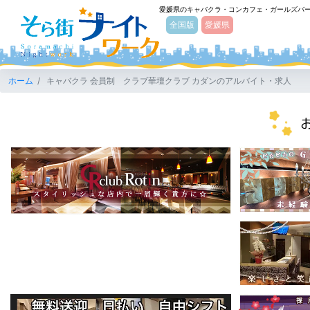
愛媛県のキャバクラ・コンカフェ・ガールズバ
そら街ナイトワーク
全国版
愛媛県
ホーム
キャバクラ 会員制 クラブ華壇クラブ カダンのアルバイト・求人