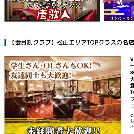
【会員制クラブ】松山エリアTOPクラスの名
会
お
ス