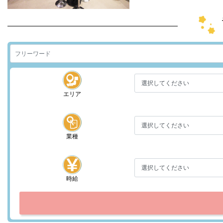
エリア
業種
時給