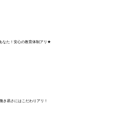
あなた！安心の教育体制アリ★
働き易さにはこだわりアリ！