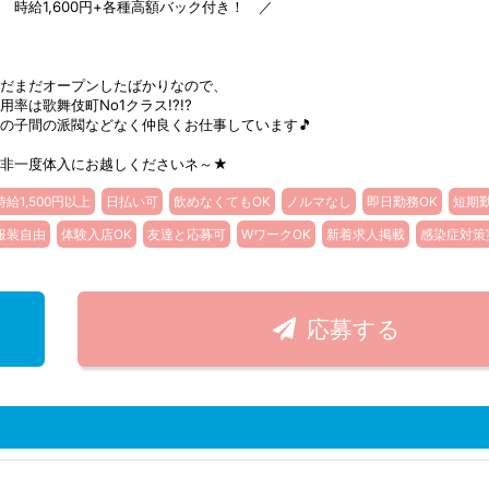
 時給1,600円+各種高額バック付き！ ／
だまだオープンしたばかりなので、
用率は歌舞伎町No1クラス!?!?
の子間の派閥などなく仲良くお仕事しています🎵
是非一度体入にお越しくださいネ～★
時給1,500円以上
日払い可
飲めなくてもOK
ノルマなし
即日勤務OK
短期勤
服装自由
体験入店OK
友達と応募可
WワークOK
新着求人掲載
感染症対策
応募する