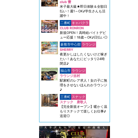
club 蕾
米子最大級★即日体験＆全額日
払い！週1～OK♪学生さんも活
躍中！
二番町
キャバクラ
CLUB RONRON
新規OPEN！高時給バイトデビ
ュー応援！18歳～OK♪日払い◎
倉敷市中心部
ラウンジ
SHERRY
夜更かしはしたくないけど稼ぎ
たい！あなたにピッタリ24時
閉店♪
福山市
ラウンジ
ラウンジ吉村
駅家町のレア求人！女の子に無
理をさせないほんわかラウンジ
♪
三番町
スナック
スナック 唐歌人
【完全新規オープン】暖かく温
もりスナックで楽しくお仕事♪
送迎◎