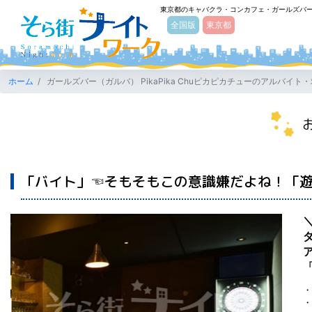
東京都のキャバクラ・コンカフェ・ガールズバ
そら街ナイトワーク
全国版
東京都
ホーム
ガールズバー（ガルバ） PikaPika Chuピカピカチューのアルバイト
「バイト」☜そもそもこの意識嫌だよね！「遊び
・
・