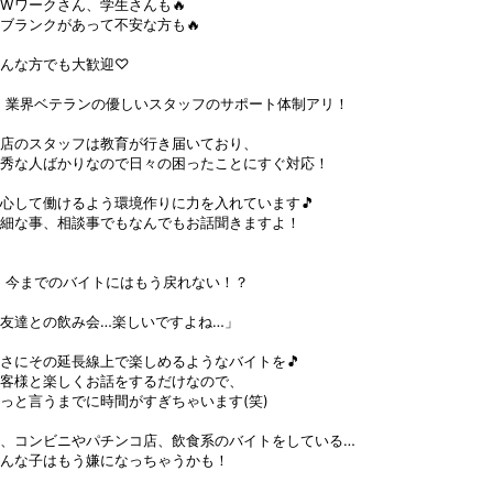
Wワークさん、学生さんも🔥
ブランクがあって不安な方も🔥
んな方でも大歓迎♡
 業界ベテランの優しいスタッフのサポート体制アリ！
店のスタッフは教育が行き届いており、
秀な人ばかりなので日々の困ったことにすぐ対応！
心して働けるよう環境作りに力を入れています🎵
細な事、相談事でもなんでもお話聞きますよ！
 今までのバイトにはもう戻れない！？
友達との飲み会…楽しいですよね…」
さにその延長線上で楽しめるようなバイトを🎵
客様と楽しくお話をするだけなので、
っと言うまでに時間がすぎちゃいます(笑)
、コンビニやパチンコ店、飲食系のバイトをしている…
んな子はもう嫌になっちゃうかも！