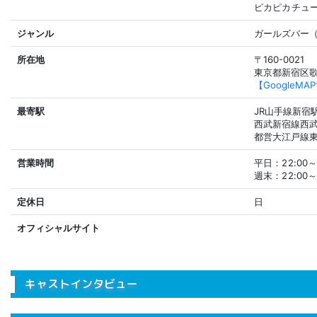
ピカピカチュ
ジャンル
ガールズバー
所在地
〒160-0021
東京都新宿区歌
【GoogleM
最寄駅
JR山手線新宿
西武新宿線西武
都営大江戸線東
営業時間
平日：22:00～
週末：22:00～
定休日
日
オフィシャルサイト
キャストインタビュー