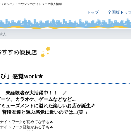
ー（ガルバ）・ラウンジのナイトワーク求人情報
トップ
全国版トッ
・求人
おすすめ優良店
」感覚work★
＼ 未経験者が大活躍中！！ ／
ダーツ、カラオケ、ゲームなどなど…
アミューズメントに溢れた楽しいお店が誕生🎵
「 普段友達と遊ぶ感覚に近いのでは…(笑 」
ナイトワークが初めてな子も🔥
ナイトワーク経験がある子も🔥