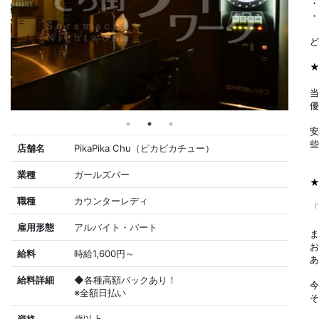
・
・
ど
★
当
優
安
些
店舗名
PikaPika Chu（ピカピカチュー）
業種
ガールズバー
★
職種
カウンターレディ
「
雇用形態
アルバイト・パート
ま
お
給料
時給1,600円～
あ
給料詳細
◆各種高額バックあり！
今
※全額日払い
そ