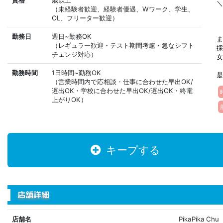
資格
歳以上
＼
（未経験者歓迎、経験者優遇、Wワーク、学生、
OL、フリーター歓迎）
勤務日
週日~勤務OK
ま
（レギュラー歓迎・テスト期間考慮・急なシフト
採
チェンジ対応）
女
勤務時間
1日時間~勤務OK
（営業時間内で応相談・仕事に合わせた早出OK/
遅出OK・学校に合わせた早出OK/遅出OK・終電
上がりOK）
キープする
店舗詳細
店舗名
PikaPika Chu