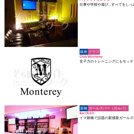
仕事や学校や遊び…すべてをしっ
銀座
クラブ
Club Monterey
女子力のトレーニングにもモッテ
新橋
ガールズバー（ガルバ）
Bar OLEO
イマ新橋で話題の新感覚ガールズ