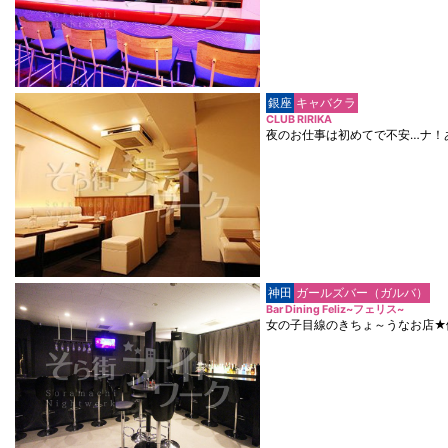
銀座
キャバクラ
CLUB RIRIKA
夜のお仕事は初めてで不安…ナ！
神田
ガールズバー（ガルバ）
Bar Dining Feliz~フェリス~
女の子目線のきちょ～うなお店★