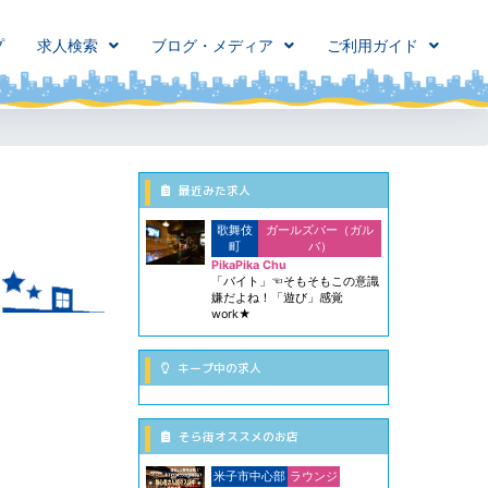
プ
求人検索
ブログ・メディア
ご利用ガイド
最近みた求人
歌舞伎
ガールズバー（ガル
町
バ）
PikaPika Chu
「バイト」☜そもそもこの意識
嫌だよね！「遊び」感覚
work★
キープ中の求人
そら街オススメのお店
米子市中心部
ラウンジ