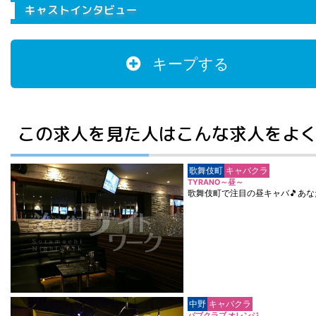
キャストインタビュー
キープする
この求人を見た人はこんな求人をよ
歌舞伎町
キャバクラ
TYRANO～昼～
歌舞伎町で注目の昼キャバ🎵あ
中野
キャバクラ
パブクラブ オレンジ