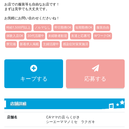
お店での服装等も自由なお店です！
まずは見学でも大丈夫です。
お気軽にお問い合わせくださいね！
時給1,500円以上
ノルマなし
即日勤務OK
短期勤務OK
服装自由
体験入店OK
30代活躍中
未経験者歓迎
友達と応募可
WワークOK
寮完備
新着求人掲載
主婦活躍中
感染症対策実施済
キープする
応募する
店舗詳細
店舗名
CAママの店 らくがき
シーエーママノミセ ラクガキ