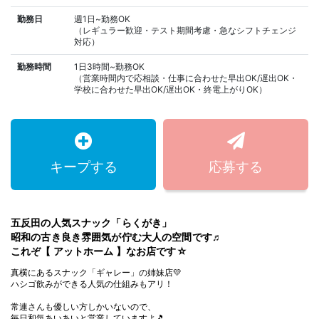
勤務日
週1日~勤務OK
（レギュラー歓迎・テスト期間考慮・急なシフトチェンジ
対応）
勤務時間
1日3時間~勤務OK
（営業時間内で応相談・仕事に合わせた早出OK/遅出OK・
学校に合わせた早出OK/遅出OK・終電上がりOK）
キープする
応募する
五反田の人気スナック「らくがき」
昭和の古き良き雰囲気が佇む大人の空間です♬
これぞ【 アットホーム 】なお店です☆
真横にあるスナック「ギャレー」の姉妹店💛
ハシゴ飲みができる人気の仕組みもアリ！
常連さんも優しい方しかいないので、
毎日和気あいあいと営業していますよ🎵