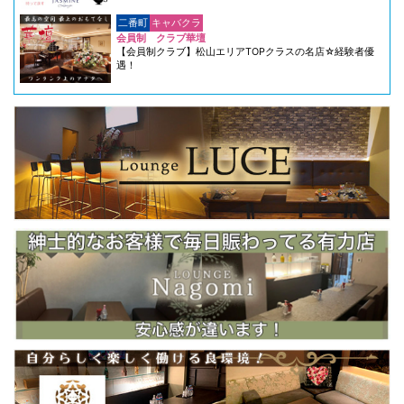
二番町
キャバクラ
会員制 クラブ華壇
【会員制クラブ】松山エリアTOPクラスの名店☆経験者優
遇！