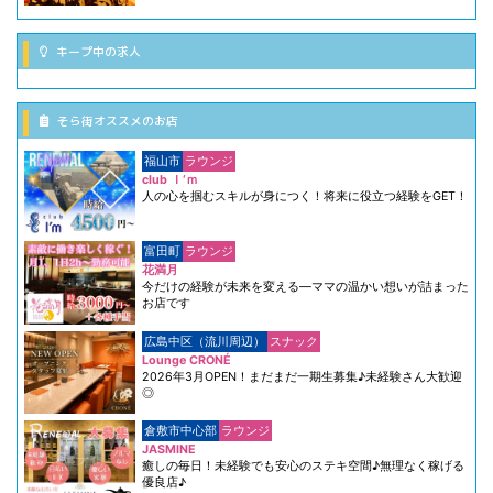
キープ中の求人
そら街オススメのお店
福山市
ラウンジ
club Ｉ‘ｍ
人の心を掴むスキルが身につく！将来に役立つ経験をGET！
富田町
ラウンジ
花満月
今だけの経験が未来を変える―ママの温かい想いが詰まった
お店です
広島中区（流川周辺）
スナック
Lounge CRONÉ
2026年3月OPEN！まだまだ一期生募集♪未経験さん大歓迎
◎
倉敷市中心部
ラウンジ
JASMINE
癒しの毎日！未経験でも安心のステキ空間♪無理なく稼げる
優良店♪