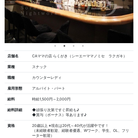
店舗名
CAママの店 らくがき（シーエーママノミセ ラクガキ）
業種
スナック
職種
カウンターレディ
雇用形態
アルバイト・パート
給料
時給1,500円～2,000円
給料詳細
◆頑張り次第ですぐ昇給も♪
◆賞与（ボーナス）等あります♪
資格
20歳以上 ※現在は20代～40代が活躍中です！
（未経験者歓迎、経験者優遇、Wワーク、学生、OL、フリ
ーター歓迎）