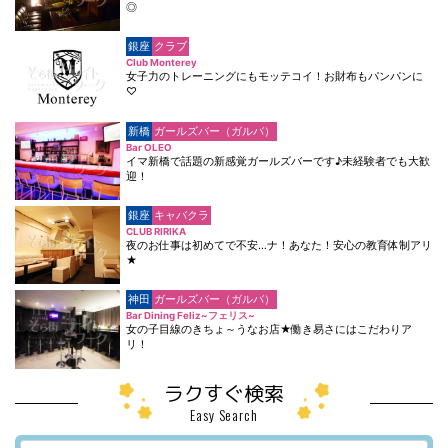
◎
銀座
クラブ
Club Monterey
女子力のトレーニングにもモッテコイ！お財布もパンパンに
♡
新橋
ガールズバー（ガルバ）
Bar OLEO
イマ新橋で話題の新感覚ガールズバーです♪未経験者でも大歓
迎！
銀座
キャバクラ
CLUB RIRIKA
夜のお仕事は初めてで不安…ナ！あなた！安心の教育体制アリ
★
神田
ガールズバー（ガルバ）
Bar Dining Feliz~フェリス~
女の子目線のきちょ～うなお店★働き易さにはこだわりア
リ！
ラクすぐ検索
Easy Search