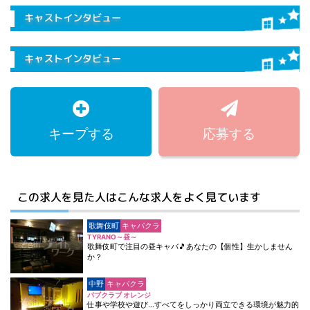
キャストインタビュー
キャストインタビュー
キープする
応募する
この求人を見た人はこんな求人をよく見ています
歌舞伎町
キャバクラ
TYRANO～昼～
歌舞伎町で注目の昼キャバ🎵あなたの【個性】生かしません
か？
中野
キャバクラ
パブクラブ オレンジ
仕事や学校や遊び…すべてをしっかり両立できる環境が魅力的