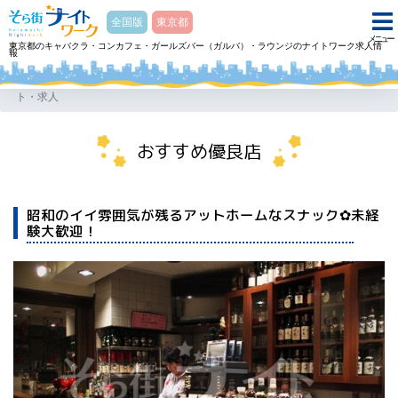
そら街ナイトワーク
全国版
東京都
メニュー
東京都のキャバクラ・コンカフェ・ガールズバー（ガルバ）・ラウンジのナイトワーク求人情
報
ホーム
スナック CAママの店 らくがきシーエーママノミセ ラクガキのアルバイ
ト・求人
おすすめ優良店
昭和のイイ雰囲気が残るアットホームなスナック✿未経
験大歓迎！