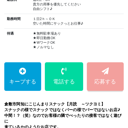
貴方の用事を優先してください
自由シフト♪
勤務時間
１日2ｈ～ＯＫ
空いた時間にサックっとお仕事♪
待遇
★無料駐車場あり
★即日勤務OK
★WワークOK
★ノルマなし
キープする
電話する
応募する
倉敷市阿知にこじんまりスナック【月読 ～ツクヨミ】
スナックの様でスナックではなくバーの様でバーではないお店♪
中間！？（笑）なのでお客様の隣でべったりの接客ではなく遊び
に
来ているかのようなお店です。