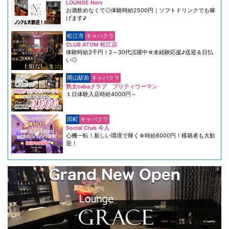
LOUNGE Nerv
お酒飲めなくて◎体験時給2500円｜ソフトドリンクでも稼
げます♪
松江市
キャバクラ
CLUB ATOM 松江店
体験時給3千円！2～30代活躍中☆未経験応援♪送迎＆日払
い◎
岡山駅前
キャバクラ
熟女cabaクラブ プリティウーマン
１日体験入店時給4000円～
田町
キャバクラ
Social Club 今人
心機一転！新しい環境で輝く☆時給6000円！移籍者も大歓
迎！