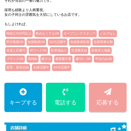
それが当店の一番の魅力です。
採用も経験より人柄重視。
女の子同士の雰囲気を大切にしているお店です。
もしよければ、
時給2,000円以上
飲めなくてもOK
オープニングスタッフ
ノルマなし
即日勤務OK
短期勤務OK
30代活躍中
未経験者歓迎
自家用車出勤
友達と応募可
WワークOK
駐車場あり
交通費支給
新着求人掲載
ブランクOK
高時給
駅チカ
履歴書不要
週1日～OK
平日のみOK
髪型、髪色自由
主婦活躍中
40代活躍中
キープする
電話する
応募する
店舗詳細