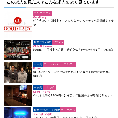
この求人を見た人はこんな求人をよく見ています
コンパニオン
Good Lady
紹介先は200店以上！！どんな条件でもアナタの希望叶えます
☆
倉敷市中心部
ラウンジ
Club Richesses
時給8000円以上も在籍！時給交渉うけつけます♪日払いOK◎
中央町
ガールズバー（ガルバ）
Primero
優しいマスター夫婦が経営されるお店☆長く地元に愛される
優良店
中央町
スナック
Saori～さおり～
今なら【時給2500円～】幅広い年齢層の方が活躍できます♪
倉敷市水島・その他
キャバクラ
くらぶ伊太利夜
水島エリアの老舗店！アットホームなお店です☆