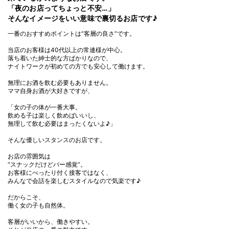
「夜のお店ってちょっと不安…」
そんなイメージをいい意味で裏切るお店です♪
一番のおすすめポイントは“客層の良さ”です。
当店のお客様は40代以上の常連様が中心。
落ち着いた紳士的な方ばかりなので、
ナイトワークが初めての方でも安心して働けます。
無理にお酒を飲む必要もありません。
ママ自身お酒が大好きですが、
「女の子の体が一番大事。
飲める子は楽しく飲めばいいし、
無理して飲む必要はまったくないよ♪」
そんな優しいスタンスのお店です。
お店の雰囲気は
“スナックだけどバー感覚”。
お客様にべったり付く接客ではなく、
みんなで会話を楽しむスタイルなので気楽です♪
だからこそ、
働く女の子も自然体。
客層がいいから、働きやすい。