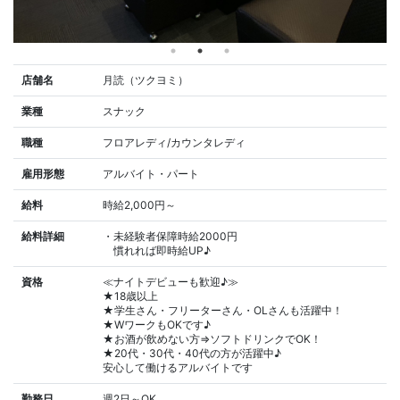
店舗名
月読（ツクヨミ）
業種
スナック
職種
フロアレディ/カウンタレディ
雇用形態
アルバイト・パート
給料
時給2,000円～
給料詳細
・未経験者保障時給2000円
慣れれば即時給UP♪
資格
≪ナイトデビューも歓迎♪≫
★18歳以上
★学生さん・フリーターさん・OLさんも活躍中！
★WワークもOKです♪
★お酒が飲めない方⇒ソフトドリンクでOK！
★20代・30代・40代の方が活躍中♪
安心して働けるアルバイトです
勤務日
週2日～OK