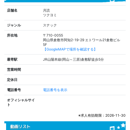
店舗名
月読
ツクヨミ
ジャンル
スナック
所在地
〒710-0055
岡山県倉敷市阿知2-19-29 エトワール21倉敷ビル
5F
【GoogleMAPで場所を確認する】
最寄駅
JR山陽本線(岡山～三原)倉敷駅徒歩5分
営業時間
定休日
電話番号
電話番号を表示
オフィシャルサイ
ト
※求人有効期限：2026-11-30
動画リスト