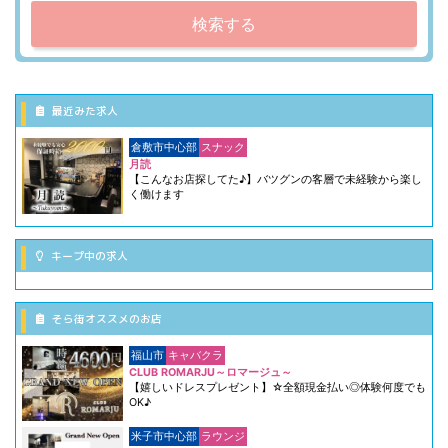
検索する
最近みた求人
倉敷市中心部
スナック
月読
【こんなお店探してた♪】バツグンの客層で未経験から楽し
く働けます
キープ中の求人
そら街オススメのお店
福山市
キャバクラ
CLUB ROMARJU～ロマージュ～
【嬉しいドレスプレゼント】☆全額現金払い◎体験何度でも
OK♪
米子市中心部
ラウンジ