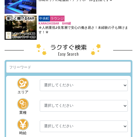
中央町
ラウンジ
KARAOKEBAR BAR縁
☆人柄重視♪良客層で安心の働き易さ！未経験の子も輝けま
す！☆
ラクすぐ検索
Easy Search
エリア
業種
時給