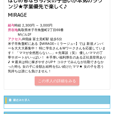
はじめるなら今♪女の子想いが本気のラウ
ンジ★学業優先で楽しく♪
MIRAGE
給与
時給 2,300円 ～ 3,000円
所在地
鳥取県米子市角盤町2丁目69番
Mビル2F
アクセス
JR境線 富士見町駅 徒歩5分
米子市角盤町にある【MIRAGE~ミラージュ~】では 新規メンバ
ーを大大大募集中！ 特に学生さん＆Wワークさんを応援していま
す！ 「ママが全然怒らない…」←先輩談（笑） 優しいママの丁
寧サポートがいっぱい！ ☆手厚い福利厚生のある正社員登用あり
♪ ☆週末は特に稼ぎやすさUP↑ コロナでみんなが出勤できなか
った時も 女の子に全額お給料を払い続けたママ★ 女の子を思う
気持ちは誰にも負けません！
この求人の詳細をみる
最近みた求人