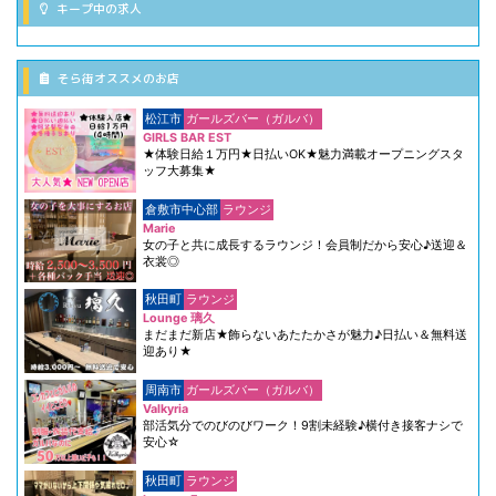
キープ中の求人
そら街オススメのお店
松江市
ガールズバー（ガルバ）
GIRLS BAR EST
★体験日給１万円★日払いOK★魅力満載オープニングスタ
ッフ大募集★
倉敷市中心部
ラウンジ
Marie
女の子と共に成長するラウンジ！会員制だから安心♪送迎＆
衣裳◎
秋田町
ラウンジ
Lounge 璃久
まだまだ新店★飾らないあたたかさが魅力♪日払い＆無料送
迎あり★
周南市
ガールズバー（ガルバ）
Valkyria
部活気分でのびのびワーク！9割未経験♪横付き接客ナシで
安心☆
秋田町
ラウンジ