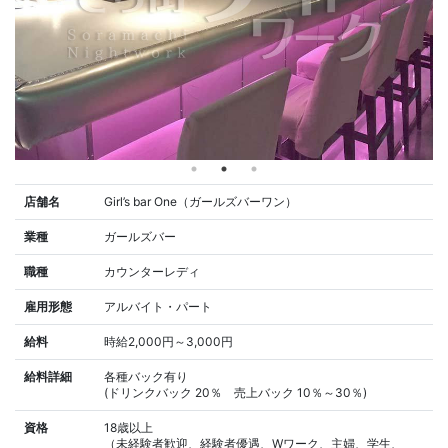
店舗名
Girl’s bar One（ガールズバーワン）
業種
ガールズバー
職種
カウンターレディ
雇用形態
アルバイト・パート
給料
時給2,000円～3,000円
給料詳細
各種バック有り
(ドリンクバック 20％ 売上バック 10％～30％)
資格
18歳以上
（未経験者歓迎、経験者優遇、Wワーク、主婦、学生、