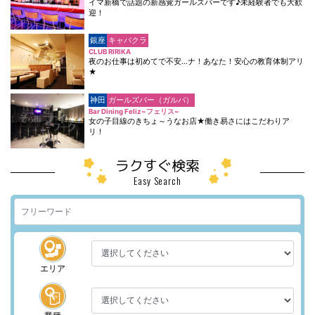
イマ新橋で話題の新感覚ガールズバーです♪未経験者でも大歓
迎！
銀座
キャバクラ
CLUB RIRIKA
夜のお仕事は初めてで不安…ナ！あなた！安心の教育体制アリ
★
神田
ガールズバー（ガルバ）
Bar Dining Feliz~フェリス~
女の子目線のきちょ～うなお店★働き易さにはこだわりア
リ！
ラクすぐ検索
Easy Search
エリア