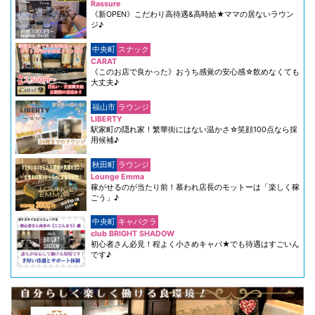
Rassure
《新OPEN》こだわり高待遇&高時給★ママの居ないラウン
ジ♪
中央町
スナック
CARAT
《このお店で良かった》おうち感覚の安心感☆飲めなくても
大丈夫♪
福山市
ラウンジ
LIBERTY
駅家町の隠れ家！繁華街にはない温かさ☆笑顔100点なら採
用候補♪
秋田町
ラウンジ
Lounge Emma
稼がせるのが当たり前！慕われ店長のモットーは「楽しく稼
ごう」♪
中央町
キャバクラ
club BRIGHT SHADOW
初心者さん必見！程よく小さめキャバ★でも待遇はすごいん
です♪