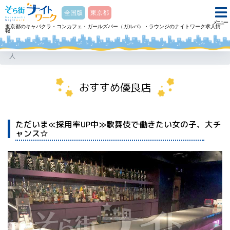
そら街ナイトワーク
全国版
東京都
メニュー
東京都のキャバクラ・コンカフェ・ガールズバー（ガルバ）・ラウンジのナイトワーク求人情
報
ホーム
ガールズバー（ガルバ） Girl’s bar Oneガールズバーワンのアルバイト・求
人
おすすめ優良店
ただいま≪採用率UP中≫歌舞伎で働きたい女の子、大チ
ャンス☆