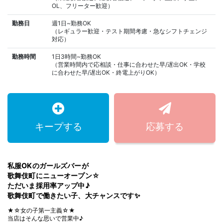
OL、フリーター歓迎）
勤務日
週1日~勤務OK
（レギュラー歓迎・テスト期間考慮・急なシフトチェンジ
対応）
勤務時間
1日3時間~勤務OK
（営業時間内で応相談・仕事に合わせた早/遅出OK・学校
に合わせた早/遅出OK・終電上がりOK）
キープする
応募する
私服OKのガールズバーが
歌舞伎町にニューオープン☆
ただいま採用率アップ中♪
歌舞伎町で働きたい子、大チャンスです✨
★☆女の子第一主義☆★
当店はそんな思いで営業中♪