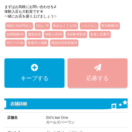
まずはお気軽にお問い合わせを♪
体験入店も大歓迎です☆
一緒にお店を盛り上げましょう✨
時給2,000円以上
日払い可
飲めなくてもOK
ノルマなし
即日勤務OK
短期勤務OK
服装自由
体験入店OK
未経験者歓迎
友達と応募可
WワークOK
新着求人掲載
感染症対策実施済
キープする
応募する
店舗詳細
店舗名
Girl’s bar One
ガールズバーワン