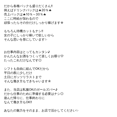
だから各種バックも盛りだくさん!!
例えばドリンクバックは🔥20％🔥
売上バックは🔥10％～30％🔥
ここに時給が加わるので
頑張ったらその分だけしっかり稼げます☆
もちろん待機カットもナシ!!
女の子にしっかり稼いで欲しいから
そんな思いを形にしています✨
お仕事内容はとってもカンタン♪
かんたんなお酒をつくって楽しくお喋り♡
たったこれだけなんです◎
シフトも自由に組んでOKだから
平日の夜に少しだけ
土日にガッツリラストまで
そんな働き方もできちゃいます☆
また、当店は私服OKのガールズバー♪
だから仕事のために準備する必要はナシ◎
遊んだ帰りに、仕事終わりに
なんて働き方もOK!!
あなたの魅力をそのまま、お店で活かしてください✨