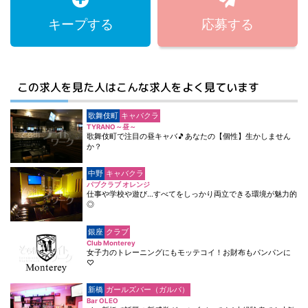
キープする
応募する
この求人を見た人はこんな求人をよく見ています
歌舞伎町
キャバクラ
TYRANO～昼～
歌舞伎町で注目の昼キャバ🎵あなたの【個性】生かしません
か？
中野
キャバクラ
パブクラブ オレンジ
仕事や学校や遊び…すべてをしっかり両立できる環境が魅力的
◎
銀座
クラブ
Club Monterey
女子力のトレーニングにもモッテコイ！お財布もパンパンに
♡
新橋
ガールズバー（ガルバ）
Bar OLEO