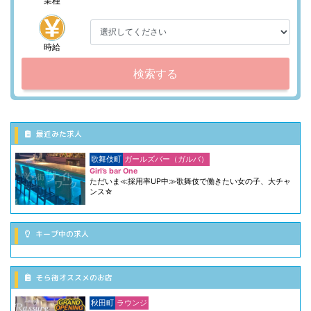
業種
時給
検索する
最近みた求人
歌舞伎町
ガールズバー（ガルバ）
Girl’s bar One
ただいま≪採用率UP中≫歌舞伎で働きたい女の子、大チャ
ンス☆
キープ中の求人
そら街オススメのお店
秋田町
ラウンジ