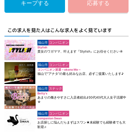
キープする
応募する
この求人を見た人はこんな求人をよく見ています
福山市
コンパニオン
Stylish
貴女のワガママ、叶えます『Stylish』にお任せください☆
福山市
コンパニオン
コンパニオン派遣～okono Me～
福山で"アナタ"の最も好みなお店、必ずご提案いたします♪
福山市
スナック
Betty's
あまりの働きやすさに入店者続出♪30代40代大人女子活躍中
☆
福山市
コンパニオン
companion Swan
お店探しに悩んだらまずはスワン★未経験でも経験者でも大
歓迎♫