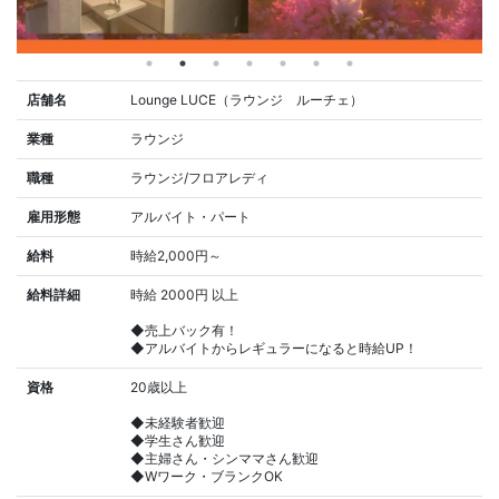
店舗名
Lounge LUCE（ラウンジ ルーチェ）
業種
ラウンジ
職種
ラウンジ/フロアレディ
雇用形態
アルバイト・パート
給料
時給2,000円～
給料詳細
時給 2000円 以上
◆売上バック有！
◆アルバイトからレギュラーになると時給UP！
資格
20歳以上
◆未経験者歓迎
◆学生さん歓迎
◆主婦さん・シンママさん歓迎
◆Wワーク・ブランクOK