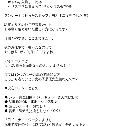
・ボトルを交換して乾杯
・クリスマスに集まって“サミシマス会”開催
アンケートに行ったスタッフも思わず二度見でした(笑)
駅家エリアの地元密着型だから、
お客様も落ち着いた優しい方ばかりです♪
【働きやすさ、ここまで来た！】
夜のお仕事で一番不安なのって…
やっぱり “ボス的存在” ですよね。
でもルーチェは――
＼ ボス感ある面倒な女の人、いません！ ／
ママは30代の女子力高めで綺麗な方
しっかり者だけど、女の子最優先主義なんです♪
▼安心ポイントまとめ
◆ シフト完全自由♪（※レギュラーさん大歓迎♪）
◆ 私服勤務OK！露出ナシで気楽♪
◆ 厳しいルール一切なし！
◆ 営業・連絡先交換もしなくてOK！
「THE・ナイトワーク」よりも、
私服で友達のバーに遊びに行く感覚が一番近いかも♪