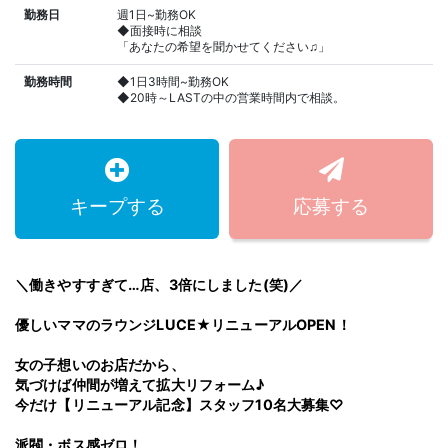
勤務日
週1日~勤務OK
◆面接時に相談
「あなたの希望を聞かせてください♫」
勤務時間
◆1日3時間~勤務OK
◆20時～LASTの中の営業時間内で相談。
キープする
応募する
＼働きやすすぎて…店、3倍にしました(笑)／
優しいママのラウンジLUCE★リニューアルOPEN！
女の子想いのお店だから、
気づけば仲間が増えて拡大リフォーム♪
今だけ【リニューアル記念】スタッフ10名大募集♡
派閥・ボス感ゼロ！