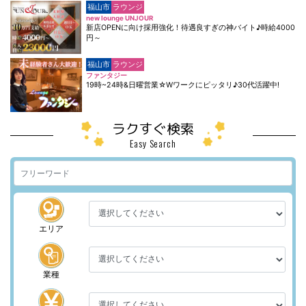
福山市
ラウンジ
new lounge UNJOUR
新店OPENに向け採用強化！待遇良すぎの神バイト♪時給4000
円～
福山市
ラウンジ
ファンタジー
19時~24時&日曜営業☆Wワークにピッタリ♪30代活躍中!
ラクすぐ検索
Easy Search
エリア
業種