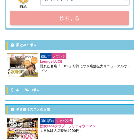
時給
検索する
最近みた求人
福山市
ラウンジ
Lounge LUCE
隠れた名店『LUCE』好評につき店舗拡大リニューアルオー
プン
キープ中の求人
そら街オススメのお店
岡山駅前
キャバクラ
熟女cabaクラブ プリティウーマン
１日体験入店時給4000円～