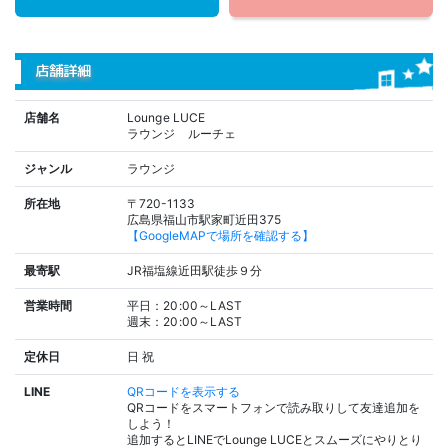
店舗詳細
店舗名
Lounge LUCE
ラウンジ ルーチェ
ジャンル
ラウンジ
所在地
〒720-1133
広島県福山市駅家町近田375
【GoogleMAPで場所を確認する】
最寄駅
JR福塩線近田駅徒歩９分
営業時間
平日：20:00～LAST
週末：20:00～LAST
定休日
日
祝
LINE
QRコードを表示する
QRコードをスマートフォンで読み取りして友達追加を
しよう！
追加するとLINEでLounge LUCEとスムーズにやりとり