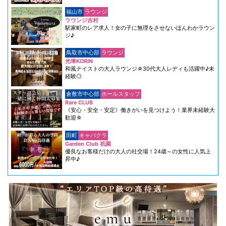
福山市
ラウンジ
ラウンジ吉村
駅家町のレア求人！女の子に無理をさせないほんわかラウン
ジ♪
鳥取市中心部
ラウンジ
光琳KORIN
和風テイストの大人ラウンジ☆30代大人レディも活躍中♪未
経験◎
倉敷市中心部
ホールスタッフ
Rare CLUB
《安心・安全・安定》働きがいを見つけよう！業界未経験大
歓迎☆
田町
キャバクラ
Garden Club 祇園
優良なお客様だけの大人の社交場！24歳～の女性に人気上
昇中♪