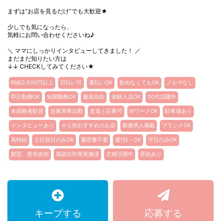
まずは“お店を見るだけ”でも大歓迎★
少しでも気になったら、
気軽にお問い合わせくださいね♪
＼ ママにしっかりインタビューしてきました！ ／
まだまだ知りたい方は
↓↓ CHECKしてみてください★
時給2,000円以上
日払い可
週払いOK
飲めなくてもOK
ノルマなし
即日勤務OK
短期勤務OK
服装自由
体験入店OK
30代活躍中
未経験者歓迎
自家用車出勤
友達と応募可
WワークOK
駐車場あり
インタビューあり
そら街おすすめのお店
新着求人掲載
ブランクOK
高時給
土日祝日のみOK
履歴書不要
週1日～OK
平日のみOK
髪型、髪色自由
感染症対策実施済
主婦活躍中
昇給あり
キープする
応募する