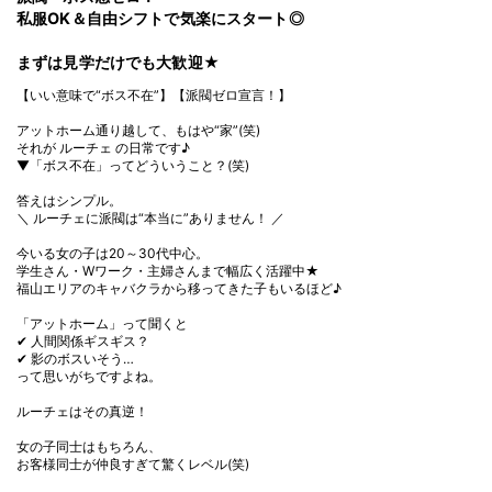
私服OK＆自由シフトで気楽にスタート◎
まずは見学だけでも大歓迎★
【いい意味で“ボス不在”】【派閥ゼロ宣言！】
アットホーム通り越して、もはや“家”(笑)
それが ルーチェ の日常です♪
▼「ボス不在」ってどういうこと？(笑)
答えはシンプル。
＼ ルーチェに派閥は“本当に”ありません！ ／
今いる女の子は20～30代中心。
学生さん・Wワーク・主婦さんまで幅広く活躍中★
福山エリアのキャバクラから移ってきた子もいるほど♪
「アットホーム」って聞くと
✔ 人間関係ギスギス？
✔ 影のボスいそう…
って思いがちですよね。
ルーチェはその真逆！
女の子同士はもちろん、
お客様同士が仲良すぎて驚くレベル(笑)