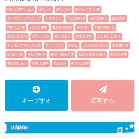
時給2,000円以上
日払い可
週払いOK
飲めなくてもOK
オープニングスタッフ
ノルマなし
即日勤務OK
短期勤務OK
服装自由
体験入店OK
30代活躍中
未経験者歓迎
送迎あり
自家用車出勤
友達と応募可
WワークOK
駐車場あり
交通費支給
入店祝い金あり
そら街おすすめのお店
ブランクOK
高時給
土日祝日のみOK
履歴書不要
週1日～OK
平日のみOK
髪型、髪色自由
感染症対策実施済
主婦活躍中
衣装貸出あり
主夫活躍中
昇給あり
40代活躍中
キープする
応募する
店舗詳細