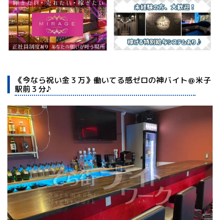
《今なら祝い金３万》働いてる感ゼロの神バイト＠米子
駅前３分♪