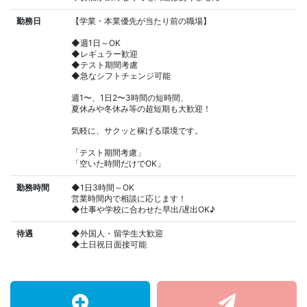
勤務日
【学業・本業優先が当たり前の職場】
◆週1日～OK
◆レギュラー歓迎
◆テスト期間考慮
◆急なシフトチェンジ可能
週1〜、1日2〜3時間の短時間、
夏休みや冬休み等の超短期も大歓迎！
気軽に、サクッと稼げる環境です。
「テスト期間考慮」
「空いた時間だけでOK」
勤務時間
◆1日3時間～OK
営業時間内で相談に応じます！
◆仕事や学校に合わせた早出/遅出OK♪
待遇
◆外国人・留学生大歓迎
◆土日祝日面接可能