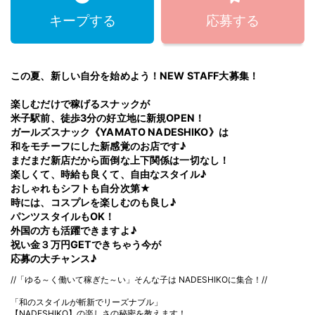
キープする
応募する
この夏、新しい自分を始めよう！NEW STAFF大募集！
楽しむだけで稼げるスナックが
米子駅前、徒歩3分の好立地に新規OPEN！
ガールズスナック《YAMATO NADESHIKO》は
和をモチーフにした新感覚のお店です♪
まだまだ新店だから面倒な上下関係は一切なし！
楽しくて、時給も良くて、自由なスタイル♪
おしゃれもシフトも自分次第★
時には、コスプレを楽しむのも良し♪
パンツスタイルもOK！
外国の方も活躍できますよ♪
祝い金３万円GETできちゃう今が
応募の大チャンス♪
//「ゆる～く働いて稼ぎた～い」そんな子は NADESHIKOに集合！//
「和のスタイルが斬新でリーズナブル」
【NADESHIKO】の楽しさの秘密を教えます！