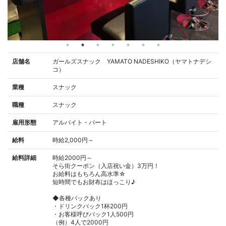
店舗名
ガールズスナック YAMATO NADESHIKO（ヤマトナデシ
コ）
業種
スナック
職種
スナック
雇用形態
アルバイト・パート
給料
時給2,000円～
給料詳細
時給2000円～
そら街クーポン（入店祝い金）3万円！
お給料はもちろん高水準☆
短時間でもお財布はほっこり♪
◆各種バックあり
・ドリンクバック1杯200円
・お客様呼びバック1人500円
（例）4人で2000円