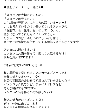
◆優しいオーナーと一緒に♪◆
「スタッフは大切にするもの」
「スタッフは守るもの」
人生経験が豊富で、ふところの深～いオーナー♪
いつも考えているのは、働いてくれるスタッフの、
「お財布」も「生活」も、そして「心」も、
豊かになってくれたらイイナってこと♪
だから、ココは、楽しいのにしっかり稼げる！
オーナーの気持ちが伝わってくる給与システムなんです☆
アナタにお願いするのは
カンタンなお酒を作って、楽しくお話するだけ！
飲み会気分でOKです！
//他店にはないPOINTとは…//
和の雰囲気を楽しめるレアなガールズスナック♪
自分の好きなオシャレでOK！
お店の雰囲気の合わせて和風コスプレを楽しんだり
パンクロック風ワンピ、チャイナドレスなど
そんな格好でもOKです♪
レンタル衣装もあるので相談してね☆
新店の魅力がいっぱいのお店！
ぜひ、体験に来てみてね♪
たくさんの応募をお待ちしてます！