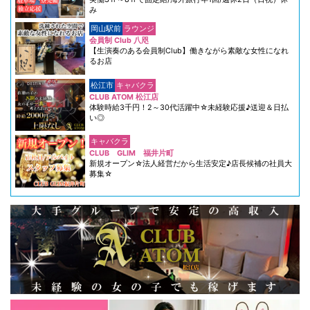
み
岡山駅前
ラウンジ
会員制 Club 八咫
【生演奏のある会員制Club】働きながら素敵な女性になれ
るお店
松江市
キャバクラ
CLUB ATOM 松江店
体験時給3千円！2～30代活躍中☆未経験応援♪送迎＆日払
い◎
キャバクラ
CLUB GLIM 福井片町
新規オープン☆法人経営だから生活安定♪店長候補の社員大
募集☆