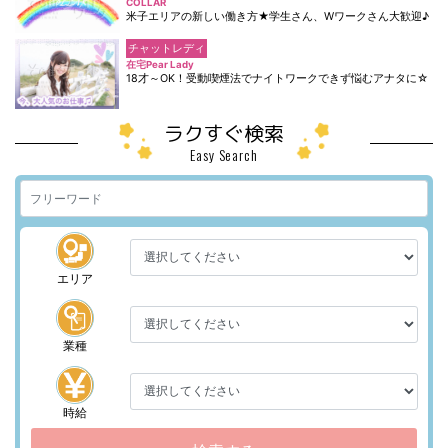
COLLAR
米子エリアの新しい働き方★学生さん、Wワークさん大歓迎♪
チャットレディ
在宅Pear Lady
18才～OK！受動喫煙法でナイトワークできず悩むアナタに☆
ラクすぐ検索
Easy Search
エリア
業種
時給