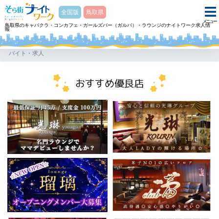
そら街ナイトワーク
全国版
鳥取県
メニュー
鳥取県のキャバクラ・コンカフェ・ガールズバー（ガルバ）・ラウンジのナイトワーク求人情
報
ホーム
スナック ガールズスナック YAMATO NADESHIKOヤマトナデシコのアル
バイト・求人
おすすめ優良店