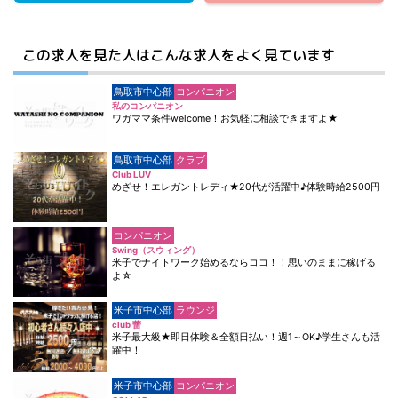
この求人を見た人はこんな求人をよく見ています
鳥取市中心部
コンパニオン
私のコンパニオン
ワガママ条件welcome！お気軽に相談できますよ★
鳥取市中心部
クラブ
Club LUV
めざせ！エレガントレディ★20代が活躍中♪体験時給2500円
コンパニオン
Swing（スウィング）
米子でナイトワーク始めるならココ！！思いのままに稼げる
よ☆
米子市中心部
ラウンジ
club 蕾
米子最大級★即日体験＆全額日払い！週1～OK♪学生さんも活
躍中！
米子市中心部
コンパニオン