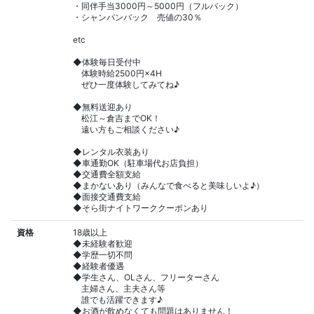
・同伴手当3000円～5000円（フルバック）
・シャンパンバック 売値の30％
etc
◆体験毎日受付中
体験時給2500円×4H
ぜひ一度体験してみてね♪
◆無料送迎あり
松江～倉吉までOK！
遠い方もご相談ください♪
◆レンタル衣装あり
◆車通勤OK（駐車場代お店負担）
◆交通費全額支給
◆まかないあり（みんなで食べると美味しいよ♪）
◆面接交通費支給
◆そら街ナイトワーククーポンあり
資格
18歳以上
◆未経験者歓迎
◆学歴一切不問
◆経験者優遇
◆学生さん、OLさん、フリーターさん
主婦さん、主夫さん等
誰でも活躍できます♪
◆お酒が飲めなくても問題はありません！