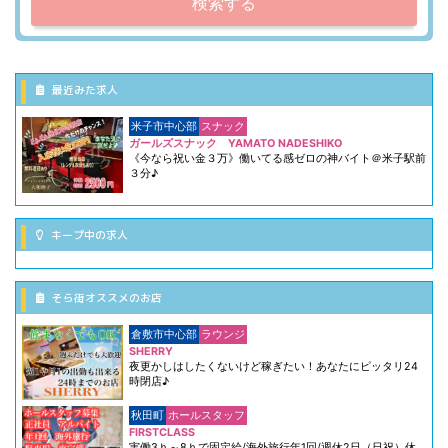
検索する
最近みた求人
米子市中心部
スナック
ガールズスナック YAMATO NADESHIKO
《今なら祝い金３万》働いてる感ゼロの神バイト＠米子駅前
３分♪
キープ中の求人
そら街オススメのお店
倉敷市中心部
ラウンジ
SHERRY
夜更かしはしたくないけど稼ぎたい！あなたにピッタリ24
時閉店♪
秋田町
ホールスタッフ
FIRSTCLASS
実働3ｈ～8ｈで固定給/海外旅行年1回/週休2日（日祝）休