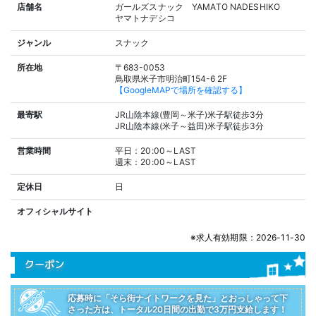
店舗名
ガールズスナック YAMATO NADESHIKO
ヤマトナデシコ
ジャンル
スナック
所在地
〒683-0053
鳥取県米子市明治町154-6 2F
【GoogleMAPで場所を確認する】
最寄駅
JR山陰本線(豊岡～米子)米子駅徒歩3分
JR山陰本線(米子～益田)米子駅徒歩3分
営業時間
平日：20:00～LAST
週末：20:00～LAST
定休日
日
オフィシャルサイト
※求人有効期限：2026-11-30
クーポン
応募時に「そら街ナイトワークを見た」とおっしゃって下
さった方は、トータル20日間の出勤で3万円支給します！