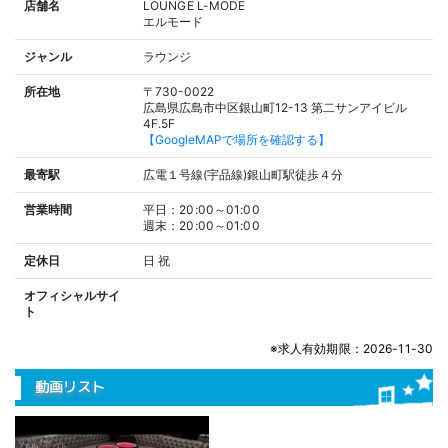
店舗名
LOUNGE L-MODE
エルモード
ジャンル
ラウンジ
所在地
〒730-0022
広島県広島市中区銀山町12-13 第二サンアイビル
4F.5F
【GoogleMAPで場所を確認する】
最寄駅
広電１号線(宇品線)銀山町駅徒歩４分
営業時間
平日：20:00～01:00
週末：20:00～01:00
定休日
日
祝
オフィシャルサイ
ト
※求人有効期限：2026-11-30
動画リスト