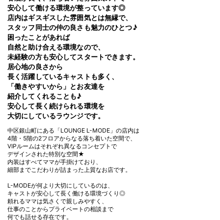
安心して働ける環境が整っています◎
店内はギスギスした雰囲気とは無縁で、
スタッフ同士の仲の良さも魅力のひとつ♪
困ったことがあれば
自然と助け合える環境なので、
未経験の方も安心してスタートできます。
居心地の良さから
長く活躍しているキャストも多く、
「働きやすいから」とお友達を
紹介してくれることも♪
安心して長く続けられる環境を
大切にしているラウンジです。
中区銀山町にある「LOUNGE L-MODE」の店内は
4階・5階の2フロアからなる落ち着いた空間で、
VIPルームはそれぞれ異なるコンセプトで
デザインされた特別な空間★
内装はすべてママが手掛けており、
細部までこだわりが詰まった上質なお店です。
L-MODEが何より大切にしているのは、
キャストが安心して長く働ける環境づくり◎
頼れるママは気さくで親しみやすく、
仕事のことからプライベートの相談まで
何でも話せる存在です。