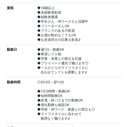
資格
◆18歳以上
◆未経験者歓迎
◆経験者優遇
◆学生さん・Wワークさん活躍中
◆フリーターさんOK
◆ブランクのある方歓迎
◆お酒が飲めなくてもOK
◆お友達同士の応募も歓迎♪
勤務日
◆週1日～勤務OK
◆希望シフト制
◆学業・本業との両立を応援
◆プライベート優先で働けます◎
◆一人ひとりのライフスタイルに
合わせてシフトを調整します♪
勤務時間
◎20:00～翌1:00
◆1日3時間～勤務OK
◆短時間勤務OK
◆終電・終バスまでの勤務OK
◆遅出勤務も相談OK
◆学校・Wワーク・家庭との両立も◎
◆ライフスタイルに合わせて
無理なく働けます♪