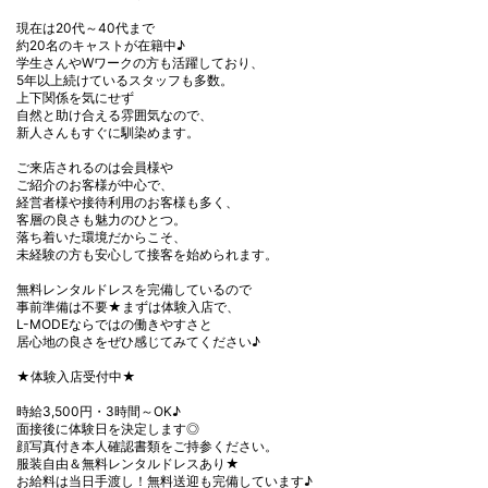
現在は20代～40代まで
約20名のキャストが在籍中♪
学生さんやWワークの方も活躍しており、
5年以上続けているスタッフも多数。
上下関係を気にせず
自然と助け合える雰囲気なので、
新人さんもすぐに馴染めます。
ご来店されるのは会員様や
ご紹介のお客様が中心で、
経営者様や接待利用のお客様も多く、
客層の良さも魅力のひとつ。
落ち着いた環境だからこそ、
未経験の方も安心して接客を始められます。
無料レンタルドレスを完備しているので
事前準備は不要★まずは体験入店で、
L-MODEならではの働きやすさと
居心地の良さをぜひ感じてみてください♪
★体験入店受付中★
時給3,500円・3時間～OK♪
面接後に体験日を決定します◎
顔写真付き本人確認書類をご持参ください。
服装自由＆無料レンタルドレスあり★
お給料は当日手渡し！無料送迎も完備しています♪