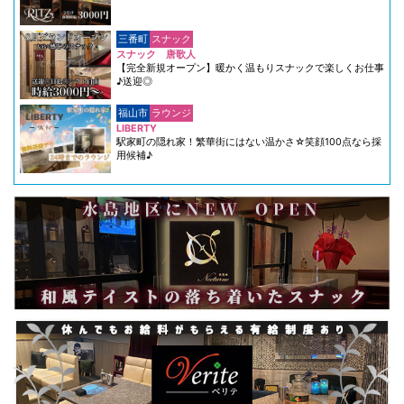
三番町
スナック
スナック 唐歌人
【完全新規オープン】暖かく温もりスナックで楽しくお仕事
♪送迎◎
福山市
ラウンジ
LIBERTY
駅家町の隠れ家！繁華街にはない温かさ☆笑顔100点なら採
用候補♪