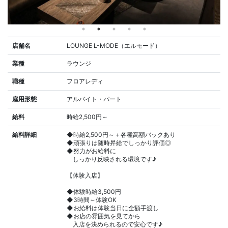
店舗名
LOUNGE L-MODE（エルモード）
業種
ラウンジ
職種
フロアレディ
雇用形態
アルバイト・パート
給料
時給2,500円～
給料詳細
◆時給2,500円～＋各種高額バックあり
◆頑張りは随時昇給でしっかり評価◎
◆努力がお給料に
しっかり反映される環境です♪
【体験入店】
◆体験時給3,500円
◆3時間～体験OK
◆お給料は体験当日に全額手渡し
◆お店の雰囲気を見てから
入店を決められるので安心です♪