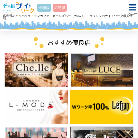
そら街ナイトワーク
全国版
広島県
メニュー
広島県のキャバクラ・コンカフェ・ガールズバー（ガルバ）・ラウンジのナイトワーク求人情
報
ホーム
ラウンジ LOUNGE L-MODEエルモードのアルバイト・求人
おすすめ優良店