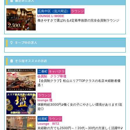
最近みた求人
広島中区（流川周辺）
ラウンジ
LOUNGE L-MODE
働きやすさで選ばれる♪定着率抜群の完全会員制ラウンジ
キープ中の求人
そら街オススメのお店
二番町
キャバクラ
会員制 クラブ華壇
【会員制クラブ】松山エリアTOPクラスの名店☆経験者優
遇！
ラウンジ
lounge 壇
体験時給3000円♪働く女の子にやさしい環境があります/送
迎◎
紺屋町
ラウンジ
Lounge RITZ
未経験の方でも2500円～！20代～30代の方楽しく活躍中♪