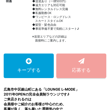
待遇
◆送迎あり（一律500円）
◆遠方エリアも対応可能
◆無料レンタルドレス完備
◆私服勤務OK
◆ワンピース・ロングドレス
スカートスタイルOK
◆髪型・髪色自由
◆事前準備不要で気軽にスタート♪
※送迎エリアなどの詳細は
面接時にご案内します。
キープする
応募する
広島市中区銀山町にある「LOUNGE L-MODE」
2011年OPENの完全会員制ラウンジです♪
ご来店されるのは
会員様やご紹介のお客様が中心のため、
客層が良く、落ち着いた雰囲気の中で