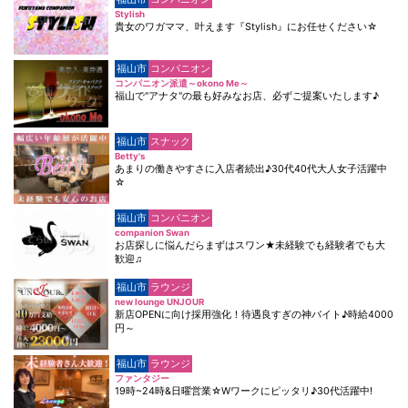
Stylish
貴女のワガママ、叶えます『Stylish』にお任せください☆
福山市
コンパニオン
コンパニオン派遣～okono Me～
福山で"アナタ"の最も好みなお店、必ずご提案いたします♪
福山市
スナック
Betty's
あまりの働きやすさに入店者続出♪30代40代大人女子活躍中
☆
福山市
コンパニオン
companion Swan
お店探しに悩んだらまずはスワン★未経験でも経験者でも大
歓迎♫
福山市
ラウンジ
new lounge UNJOUR
新店OPENに向け採用強化！待遇良すぎの神バイト♪時給4000
円～
福山市
ラウンジ
ファンタジー
19時~24時&日曜営業☆Wワークにピッタリ♪30代活躍中!