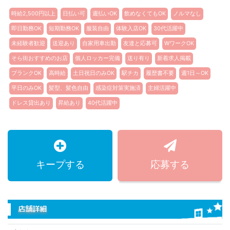
時給2,500円以上
日払い可
週払いOK
飲めなくてもOK
ノルマなし
即日勤務OK
短期勤務OK
服装自由
体験入店OK
30代活躍中
未経験者歓迎
送迎あり
自家用車出勤
友達と応募可
WワークOK
そら街おすすめのお店
個人ロッカー完備
送り有り
新着求人掲載
ブランクOK
高時給
土日祝日のみOK
駅チカ
履歴書不要
週1日～OK
平日のみOK
髪型、髪色自由
感染症対策実施済
主婦活躍中
ドレス貸出あり
昇給あり
40代活躍中
キープする
応募する
店舗詳細