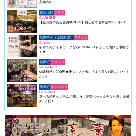
点満点♪
古馬場町
クラブ
CLUB 播磨
【生演奏のある会員制CLUB】初心者でも時給3000円～♪
広島中区（流川周辺）
スナック
Che.lle
初めてのナイトワークならChe.lleへ♪安心して働ける環境で
す★
富田町
ラウンジ
Vol de Nuit
体験時給4,000円★優しい人と働こう♪《収入+楽しさ+やり
がい》
紺屋町
キャバクラ
Club Belle
選べる給料システムで稼ごう！高額バック＆今なら祝い金最
大5万円♪