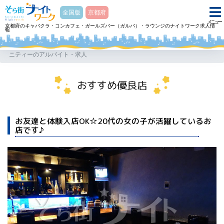
そら街ナイトワーク
全国版
京都府
メニュー
京都府のキャバクラ・コンカフェ・ガールズバー（ガルバ）・ラウンジのナイトワーク求人情
報
ホーム
ガールズバー（ガルバ） Girl’s Bar SAKURA UNITYガールズバーサクラユ
ニティーのアルバイト・求人
おすすめ優良店
お友達と体験入店OK☆20代の女の子が活躍しているお
店です♪