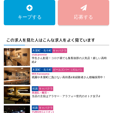
キープする
応募する
この求人を見た人はこんな求人をよく見ています
木屋町・先斗町
キャバクラ
club premier
学生さん歓迎！コロナ禍でも集客抜群の人気店！嬉しい高時
給♪
木屋町・先斗町
ガールズバー（ガルバ）
MIX Karasuma
祇園や木屋町に負けない高待遇♪未経験者さん積極採用中！
祇園
キャバクラ
美酒乱～離宮～
当店の主役はアラサー・アラフォー世代のオトナ女子♪
祇園
キャバクラ
YURION (ユリオン)