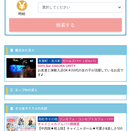
時給
検索する
最近みた求人
木屋町・先斗町
ガールズバー（ガルバ）
Girl’s Bar SAKURA UNITY
お友達と体験入店OK☆20代の女の子が活躍しているお店で
す♪
キープ中の求人
そら街オススメのお店
高松市その他
コンカフェ・コンセプトカフェ・バー
チャイニャカフェバー桃猫堂
【中四国★初上陸】チャイニャガール★可愛さ&楽しさ100