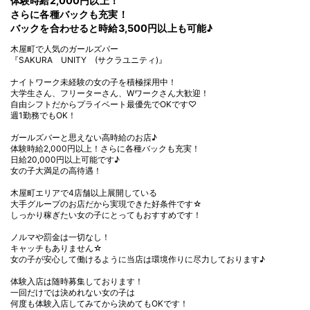
体験時給2,000円以上！
さらに各種バックも充実！
バックを合わせると時給3,500円以上も可能♪
木屋町で人気のガールズバー
『SAKURA UNITY (サクラユニティ)』
ナイトワーク未経験の女の子を積極採用中！
大学生さん、フリーターさん、Wワークさん大歓迎！
自由シフトだからプライベート最優先でOKです♡
週1勤務でもOK！
ガールズバーと思えない高時給のお店♪
体験時給2,000円以上！さらに各種バックも充実！
日給20,000円以上可能です♪
女の子大満足の高待遇！
木屋町エリアで4店舗以上展開している
大手グループのお店だから実現できた好条件です☆
しっかり稼ぎたい女の子にとってもおすすめです！
ノルマや罰金は一切なし！
キャッチもありません☆
女の子が安心して働けるように当店は環境作りに尽力しております♪
体験入店は随時募集しております！
一回だけでは決めれない女の子は
何度も体験入店してみてから決めてもOKです！