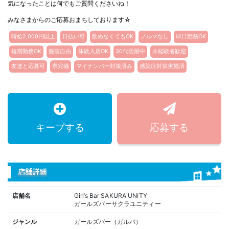
気になったことは何でもご質問くださいね！
みなさまからのご応募おまちしております☆
時給2,000円以上
日払い可
飲めなくてもOK
ノルマなし
即日勤務OK
短期勤務OK
服装自由
体験入店OK
30代活躍中
未経験者歓迎
友達と応募可
寮完備
マイナンバー対策済み
感染症対策実施済
キープする
応募する
店舗詳細
店舗名
Girl’s Bar SAKURA UNITY
ガールズバーサクラユニティー
ジャンル
ガールズバー（ガルバ）