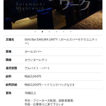
店舗名
Girl’s Bar SAKURA UNITY（ガールズバーサクラユニティ
ー）
業種
ガールズバー
職種
カウンターレディ
雇用形態
アルバイト・パート
給料
時給2,000円
給料詳細
時給2,000円～＋ドリンクバックなど♪
資格
18歳以上
学生・フリーター大歓迎。経験者優遇。
学校・仕事帰りに来て下さい♪