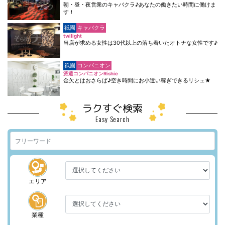
朝・昼・夜営業のキャバクラ♪あなたの働きたい時間に働けま
す！
祇園
キャバクラ
twilight
当店が求める女性は30代以上の落ち着いたオトナな女性です♪
祇園
コンパニオン
派遣コンパニオンRishie
金欠とはおさらば♪空き時間にお小遣い稼ぎできるリシェ★
ラクすぐ検索
Easy Search
エリア
業種