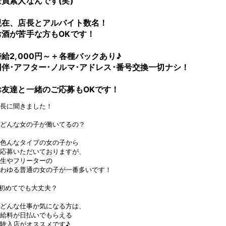
全員素人なんです(笑)
現在、店長とアルバイト数名！
お酒が苦手な方もOKです！
時給2,000円～＋各種バックあり♪
同伴･アフター･ノルマ･アドレス･番号交換一切ナシ！
お友達と一緒のご応募もOKです！
長に聞きました！
.どんな女の子が働いてるの？
.色んなタイプの女の子から
応募いただいておりますが、
生やフリーターの
わゆる普通の女の子が一番多いです！
初めてでも大丈夫？
.どんな仕事か気になる方は、
給料が日払いでもらえる
験入店がオススメです♪