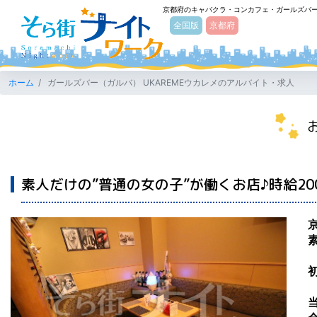
京都府のキャバクラ・コンカフェ・ガールズバ
そら街ナイトワーク
全国版
京都府
ホーム
ガールズバー（ガルバ） UKAREMEウカレメのアルバイト・求人
素人だけの”普通の女の子”が働くお店♪時給20