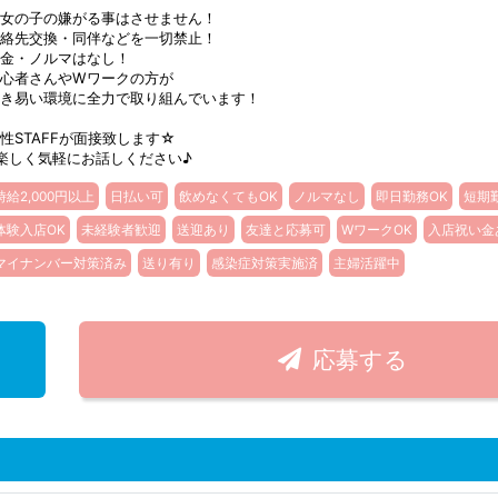
.女の子の嫌がる事はさせません！
絡先交換・同伴などを一切禁止！
金・ノルマはなし！
心者さんやWワークの方が
き易い環境に全力で取り組んでいます！
性STAFFが面接致します☆
楽しく気軽にお話しください♪
時給2,000円以上
日払い可
飲めなくてもOK
ノルマなし
即日勤務OK
短期
体験入店OK
未経験者歓迎
送迎あり
友達と応募可
WワークOK
入店祝い金
マイナンバー対策済み
送り有り
感染症対策実施済
主婦活躍中
応募する