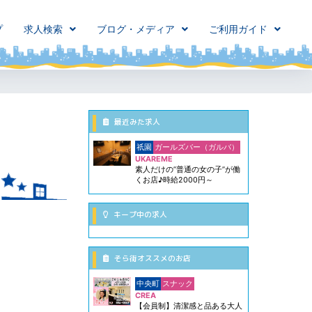
プ
求人検索
ブログ・メディア
ご利用ガイド
最近みた求人
祇園
ガールズバー（ガルバ）
UKAREME
素人だけの”普通の女の子”が働
くお店♪時給2000円～
キープ中の求人
そら街オススメのお店
中央町
スナック
CREA
【会員制】清潔感と品ある大人