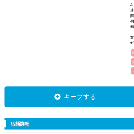
A
連
罰
初
働
女
※
キープする
店舗詳細