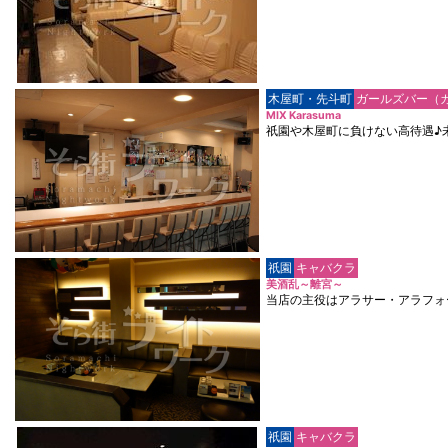
木屋町・先斗町
ガールズバー（
MIX Karasuma
祇園や木屋町に負けない高待遇♪
祇園
キャバクラ
美酒乱～離宮～
当店の主役はアラサー・アラフォ
祇園
キャバクラ