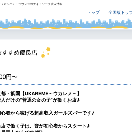
ー（ガルバ）・ラウンジのナイトワーク求人情報
トップ
全国版トッ
おすすめ優良店
00円～
京都・祇園【UKAREME～ウカレメ～】
素人だけの”普通の女の子”が働くお店♪
初心者から稼げる超高収入ガールズバーです♪
当店で働く子は、皆が初心者からスタート♪