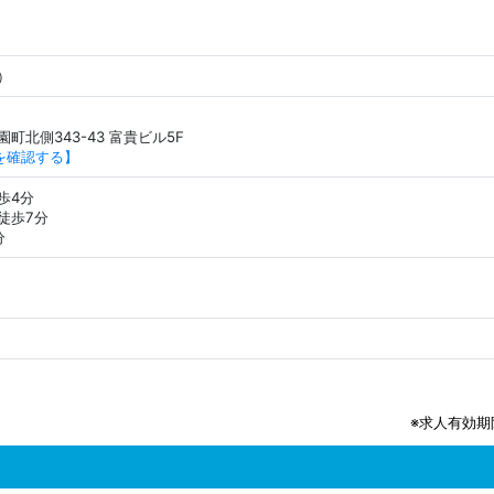
）
町北側343-43 富貴ビル5F
所を確認する】
歩4分
徒歩7分
分
※求人有効期限