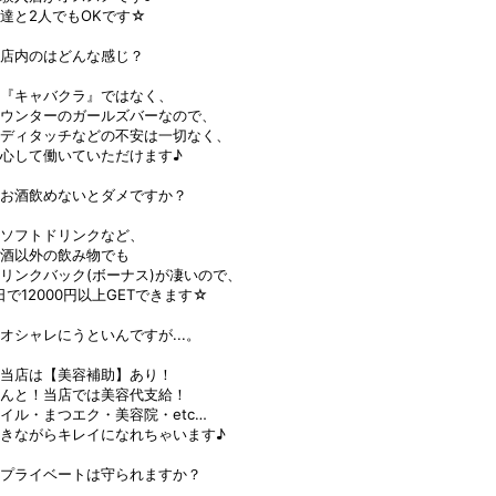
達と2人でもOKです☆
.店内のはどんな感じ？
.『キャバクラ』ではなく、
ウンターのガールズバーなので、
ディタッチなどの不安は一切なく、
心して働いていただけます♪
.お酒飲めないとダメですか？
.ソフトドリンクなど、
酒以外の飲み物でも
リンクバック(ボーナス)が凄いので、
日で12000円以上GETできます☆
.オシャレにうといんですが...。
.当店は【美容補助】あり！
んと！当店では美容代支給！
イル・まつエク・美容院・etc…
きながらキレイになれちゃいます♪
.プライベートは守られますか？