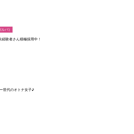
ガルバ）
未経験者さん積極採用中！
ー世代のオトナ女子♪