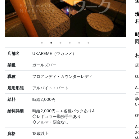
店舗名
UKAREME（ウカレメ）
業種
ガールズバー
店
職種
フロアレディ・カウンターレディ
Q
A
雇用形態
アルバイト・パート
ご
学
給料
時給2,000円
い
給料詳細
時給2,000円～＋各種バックあり♪
Q
◇レギュラー勤務手当あり
◇ノルマ・罰金なし
A
お
資格
18歳以上
体