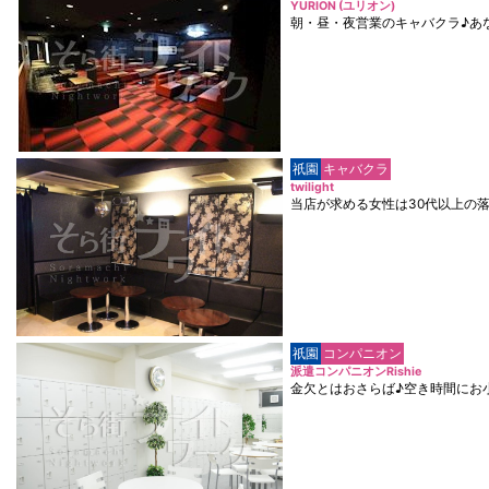
YURION (ユリオン)
朝・昼・夜営業のキャバクラ♪あ
祇園
キャバクラ
twilight
当店が求める女性は30代以上の
祇園
コンパニオン
派遣コンパニオンRishie
金欠とはおさらば♪空き時間にお