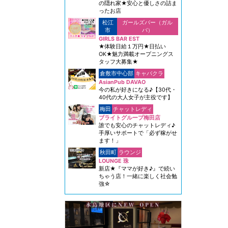
の隠れ家★安心と優しさの詰ま
ったお店
松江
ガールズバー（ガル
市
バ）
GIRLS BAR EST
★体験日給１万円★日払い
OK★魅力満載オープニングス
タッフ大募集★
倉敷市中心部
キャバクラ
AsianPub DAVAO
今の私が好きになる♪【30代・
40代の大人女子が主役です】
梅田
チャットレディ
ブライトグループ梅田店
誰でも安心のチャットレディ♪
手厚いサポートで「必ず稼がせ
ます！」
秋田町
ラウンジ
LOUNGE 珠
新店★『ママが好き♪』で続い
ちゃう店！一緒に楽しく社会勉
強☆