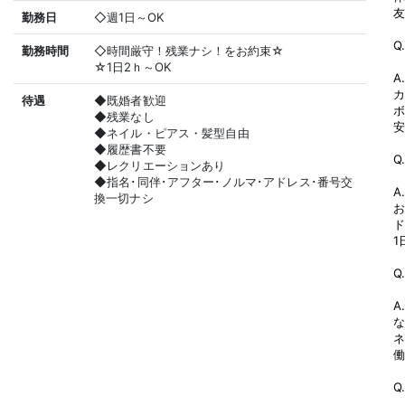
友
勤務日
◇週1日～OK
Q
勤務時間
◇時間厳守！残業ナシ！をお約束☆
☆1日2ｈ～OK
A
カ
待遇
◆既婚者歓迎
ボ
◆残業なし
安
◆ネイル・ピアス・髪型自由
◆履歴書不要
Q
◆レクリエーションあり
◆指名･同伴･アフター･ノルマ･アドレス･番号交
A
換一切ナシ
お
ド
1
Q
A
な
ネ
働
Q