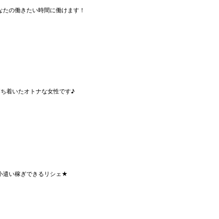
なたの働きたい時間に働けます！
落ち着いたオトナな女性です♪
小遣い稼ぎできるリシェ★