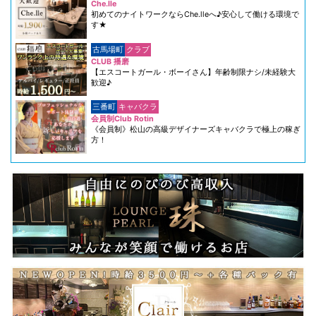
Che.lle
初めてのナイトワークならChe.lleへ♪安心して働ける環境で
す★
古馬場町
クラブ
CLUB 播磨
【エスコートガール・ボーイさん】年齢制限ナシ/未経験大
歓迎♪
三番町
キャバクラ
会員制Club Rotin
《会員制》松山の高級デザイナーズキャバクラで極上の稼ぎ
方！