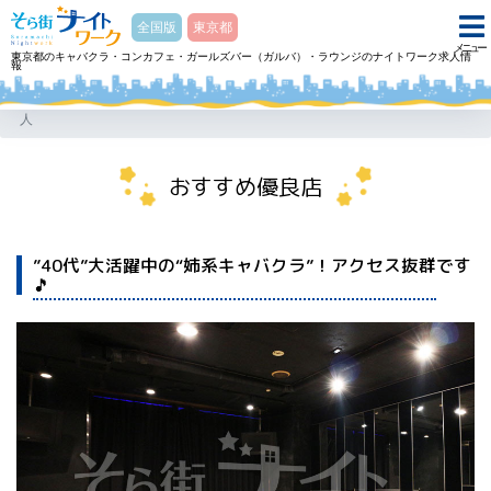
そら街ナイトワーク
全国版
東京都
メニュー
東京都のキャバクラ・コンカフェ・ガールズバー（ガルバ）・ラウンジのナイトワーク求人情
報
ホーム
キャバクラ Bertram 五反田店バートラム ゴタンダテンのアルバイト・求
人
おすすめ優良店
”40代”大活躍中の“姉系キャバクラ”！アクセス抜群です
🎵