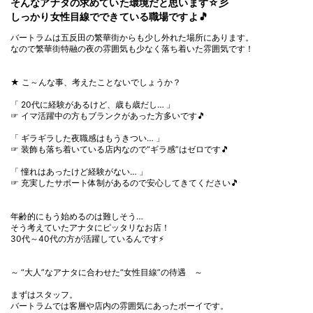
そんなアナタの求めていた環境だと思います☆彡
しっかり女性目線でできている職場ですよ🎵
バートラムは五反田の繁華街からも少し外れた場所にあります。
なので繁華街特融の夜の雰囲気も少なく落ち着いた雰囲気です！
★ こ～んな事、考えたことないでしょうか？
「 20代に経験があるけど、歳も歳だし… 」
☞ イマ活躍中の方もブランクがあった方多いです🎵
「 ギラギラした夜職感はもうきつい… 」
☞ 装飾も落ち着いている店内なので“ギラ感”はゼロです🎵
「 憧れはあったけど経験がない… 」
☞ 充実したサポート体制があるので安心してきてください🎵
年齢的にもう始めるのは難しそう…
そう考えていたアナタにピッタリなお店！
30代～40代の方が活躍しているんです⚡
～ “大人”なアナタに合わせた“女性目線”の待遇 ～
まずはスタッフ。
バートラムでは客層や店内の雰囲気にあったボーイです。