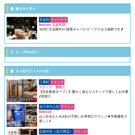
最近みた求人
五反田
キャバクラ
Bertram 五反田店
”40代”大活躍中の“姉系キャバクラ”！アクセス抜群です🎵
キープ中の求人
そら街オススメのお店
三番町
スナック
スナック 唐歌人
【完全新規オープン】暖かく温もりスナックで楽しくお仕事
♪送迎◎
米子市中心部
ラウンジ
MIRAGE
はじめるなら今♪女の子想いが本気のラウンジ★学業優先で
楽しく♪
広島中区（流川周辺）
スナック