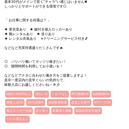
基本30代がメインで若く”チャラ”い感じはいません✖
しっかりとサポートができる環境です◎
「 お仕事に関する待遇は？ 」
★ 更衣室あり ★ 鍵付き個人ロッカーあり
★ 靴レンタルあり ★ 送りあり
★ レンタル衣装あり ※クリーニングサービス付き🎵
などなど充実待遇盛りだくさんです🔥
◎ バリバリ働いてガッツリ稼ぎたい！
◎ 隙間時間を利用してお小遣いを！
などなどアナタに合わせた働き方をご提案しますよ！
是非一度店内の見学ぐらいの気持ちで、
体験入店にお越しくださいね～☆彡
時給3,000円以上
日払い可
ノルマなし
即日勤務OK
短期勤務OK
体験入店OK
30代活躍中
未経験者歓迎
友達と応募可
WワークOK
個人ロッカー完備
送り有り
新着求人掲載
感染症対策実施済
ドレス貸出あり