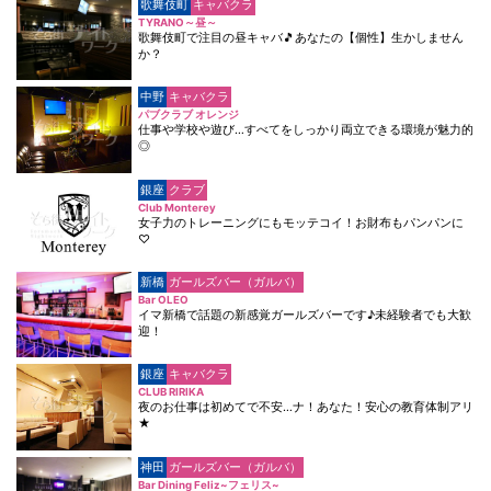
歌舞伎町
キャバクラ
TYRANO～昼～
歌舞伎町で注目の昼キャバ🎵あなたの【個性】生かしません
か？
中野
キャバクラ
パブクラブ オレンジ
仕事や学校や遊び…すべてをしっかり両立できる環境が魅力的
◎
銀座
クラブ
Club Monterey
女子力のトレーニングにもモッテコイ！お財布もパンパンに
♡
新橋
ガールズバー（ガルバ）
Bar OLEO
イマ新橋で話題の新感覚ガールズバーです♪未経験者でも大歓
迎！
銀座
キャバクラ
CLUB RIRIKA
夜のお仕事は初めてで不安…ナ！あなた！安心の教育体制アリ
★
神田
ガールズバー（ガルバ）
Bar Dining Feliz~フェリス~