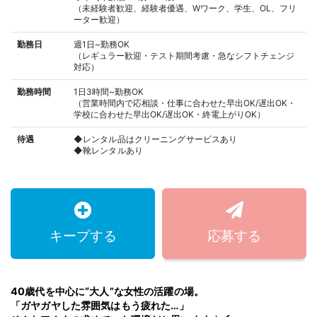
（未経験者歓迎、経験者優遇、Wワーク、学生、OL、フリ
ーター歓迎）
勤務日
週1日~勤務OK
（レギュラー歓迎・テスト期間考慮・急なシフトチェンジ
対応）
勤務時間
1日3時間~勤務OK
（営業時間内で応相談・仕事に合わせた早出OK/遅出OK・
学校に合わせた早出OK/遅出OK・終電上がりOK）
待遇
◆レンタル品はクリーニングサービスあり
◆靴レンタルあり
キープする
応募する
40歳代を中心に“大人”な女性の活躍の場。
「ガヤガヤした雰囲気はもう疲れた…」