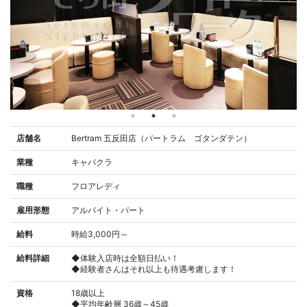
店舗名
Bertram 五反田店（バートラム ゴタンダテン）
業種
キャバクラ
職種
フロアレディ
雇用形態
アルバイト・パート
給料
時給3,000円～
給料詳細
◆体験入店時は全額日払い！
◆経験者さんはそれ以上も待遇考慮します！
資格
18歳以上
◆平均年齢層 36歳～45歳