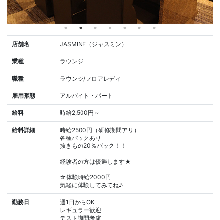
店舗名
JASMINE（ジャスミン）
業種
ラウンジ
職種
ラウンジ/フロアレディ
雇用形態
アルバイト・パート
給料
時給2,500円～
給料詳細
時給2500円（研修期間アリ）
各種バックあり
抜きもの20％バック！！
経験者の方は優遇します★
☆体験時給2000円
気軽に体験してみてね♪
勤務日
週1日からOK
レギュラー歓迎
テスト期間考慮