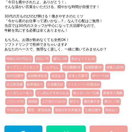
「今日も癒やされたよ、ありがとう！」
そんな温かい言葉をいただける、穏やかな時間が自慢です！
30代の方ものびのび輝ける！働きやすさのヒミツ
「今から夜のお仕事って遅いかな…？」なんて心配はご無用！
当店では30代のスタッフが中心になって大活躍中なので、
年齢を気にする必要は全くありません！
もちろん、お酒が飲めなくても全然OK！
ソフトドリンクで乾杯できちゃいます♪
あなたのペースで、無理なく楽しく、一緒に働いてみませんか？
時給2,500円以上
日払い可
週払いOK
飲めなくてもOK
オープニングスタッフ
ノルマなし
即日勤務OK
短期勤務OK
体験入店OK
30代活躍中
未経験者歓迎
送迎あり
友達と応募可
WワークOK
託児所完備
駐車場あり
交通費支給
マイナンバー対策済み
インタビューあり
そら街おすすめのお店
個人ロッカー完備
新着求人掲載
ブランクOK
高時給
土日祝日のみOK
駅チカ
履歴書不要
週1日～OK
平日のみOK
髪型、髪色自由
感染症対策実施済
主婦活躍中
昇給あり