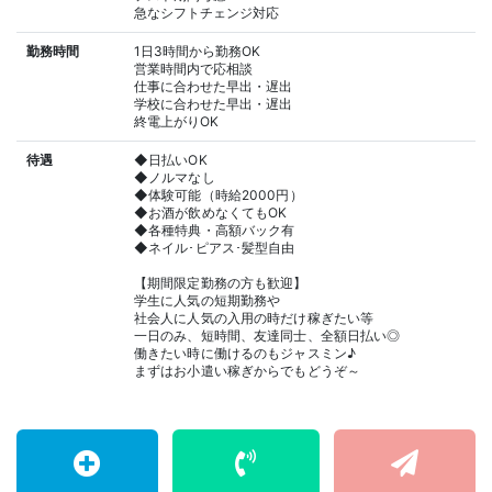
急なシフトチェンジ対応
勤務時間
1日3時間から勤務OK
営業時間内で応相談
仕事に合わせた早出・遅出
学校に合わせた早出・遅出
終電上がりOK
待遇
◆日払いOK
◆ノルマなし
◆体験可能（時給2000円）
◆お酒が飲めなくてもOK
◆各種特典・高額バック有
◆ネイル･ピアス･髪型自由
【期間限定勤務の方も歓迎】
学生に人気の短期勤務や
社会人に人気の入用の時だけ稼ぎたい等
一日のみ、短時間、友達同士、全額日払い◎
働きたい時に働けるのもジャスミン♪
まずはお小遣い稼ぎからでもどうぞ～