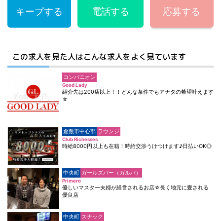
キープする
電話する
応募する
この求人を見た人はこんな求人をよく見ています
コンパニオン
Good Lady
紹介先は200店以上！！どんな条件でもアナタの希望叶えます
☆
倉敷市中心部
ラウンジ
Club Richesses
時給8000円以上も在籍！時給交渉うけつけます♪日払いOK◎
中央町
ガールズバー（ガルバ）
Primero
優しいマスター夫婦が経営されるお店☆長く地元に愛される
優良店
中央町
スナック