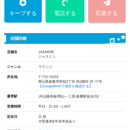
キープする
電話する
応募する
店舗詳細
店舗名
JASMINE
ジャスミン
ジャンル
ラウンジ
所在地
〒710-0055
岡山県倉敷市阿知2丁目 高Q館Ⅲ 2F-11号
【GoogleMAPで場所を確認する】
最寄駅
JR山陽本線(岡山～三原)倉敷駅徒歩2分
営業時間
平日：21:00～LAST
定休日
日
祝
大型連休&年末年始あり