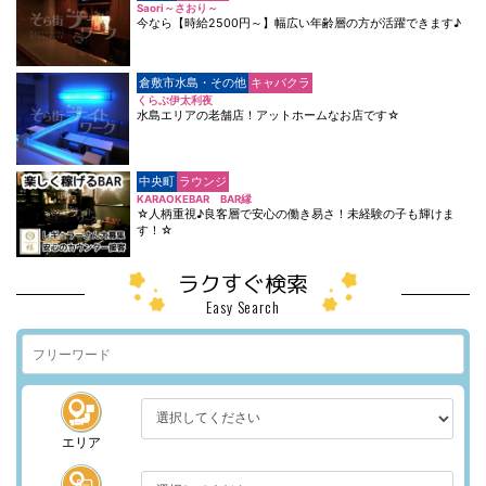
Saori～さおり～
今なら【時給2500円～】幅広い年齢層の方が活躍できます♪
倉敷市水島・その他
キャバクラ
くらぶ伊太利夜
水島エリアの老舗店！アットホームなお店です☆
中央町
ラウンジ
KARAOKEBAR BAR縁
☆人柄重視♪良客層で安心の働き易さ！未経験の子も輝けま
す！☆
ラクすぐ検索
Easy Search
エリア