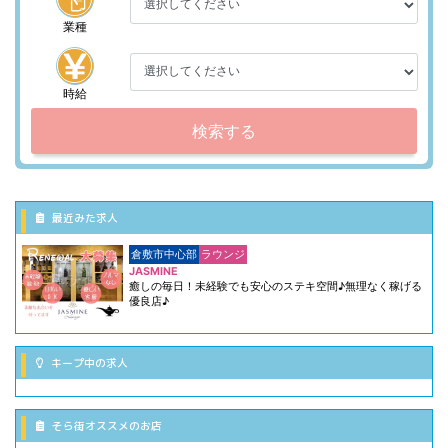
業種
時給
検索する
最近みた求人
倉敷市中心部
ラウンジ
JASMINE
癒しの毎日！未経験でも安心のステキ空間♪無理なく稼げる
優良店♪
キープ中の求人
そら街オススメのお店