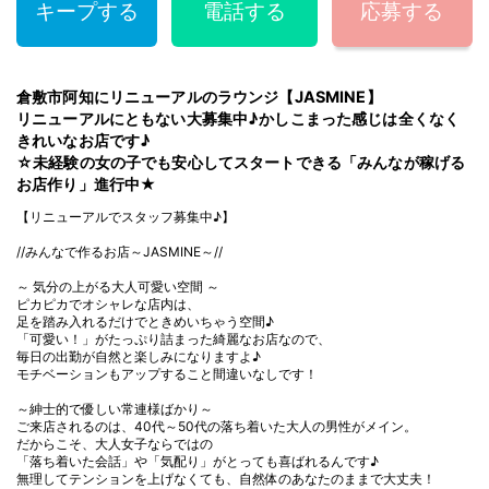
キープする
電話する
応募する
倉敷市阿知にリニューアルのラウンジ【JASMINE】
リニューアルにともない大募集中♪かしこまった感じは全くなく
きれいなお店です♪
☆未経験の女の子でも安心してスタートできる「みんなが稼げる
お店作り」進行中★
【リニューアルでスタッフ募集中♪】
//みんなで作るお店～JASMINE～//
～ 気分の上がる大人可愛い空間 ～
ピカピカでオシャレな店内は、
足を踏み入れるだけでときめいちゃう空間♪
「可愛い！」がたっぷり詰まった綺麗なお店なので、
毎日の出勤が自然と楽しみになりますよ♪
モチベーションもアップすること間違いなしです！
～紳士的で優しい常連様ばかり～
ご来店されるのは、40代～50代の落ち着いた大人の男性がメイン。
だからこそ、大人女子ならではの
「落ち着いた会話」や「気配り」がとっても喜ばれるんです♪
無理してテンションを上げなくても、自然体のあなたのままで大丈夫！