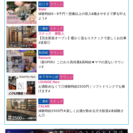
松江市
ラウンジ
State
体験時給6～8千円！想像以上の収入&働きやすさで夢を叶え
よう♪
三番町
スナック
スナック 唐歌人
【完全新規オープン】暖かく温もりスナックで楽しくお仕事
♪送迎◎
秋田町
ラウンジ
Rassure
《新OPEN》こだわり高待遇&高時給★ママの居ないラウン
ジ♪
米子市中心部
ラウンジ
LOUNGE Nerv
お酒飲めなくて◎体験時給2500円｜ソフトドリンクでも稼
げます♪
二番町
スナック
CALME
体験時給2500円☆楽しくお酒が飲める方大歓迎♪未経験さ
ん◎