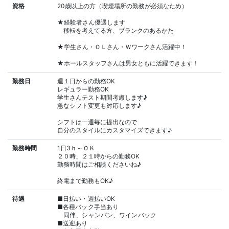
資格
20歳以上の方（喫煙場所の勤務が必須なため）
★経験者さん優遇します
移転を考えてる方、ブランクのあるかた
★学生さん・ＯＬさん・Ｗワークさん活躍中！
★ホールスタッフさんは男女ともに活躍できます！
勤務日
週１日からの勤務OK
レギュラー勤務OK
学生さんテスト期間考慮します♪
急なシフト変更も対応します♪
シフトは一週毎に提出なので
自分のスタイルにカスタマイズできます♪
勤務時間
1日3ｈ～ＯＫ
２０時、２１時からの勤務OK
勤務時間はご相談くださいね♪
終電まで勤務もOK♪
待遇
■日払い・週払いOK
■各種バック手当あり
同伴、シャンパン、ワインバック
■送迎あり