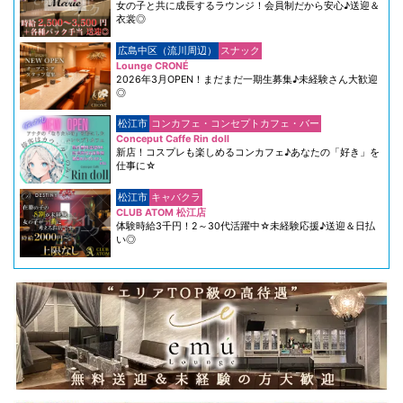
女の子と共に成長するラウンジ！会員制だから安心♪送迎＆
衣裳◎
広島中区（流川周辺）
スナック
Lounge CRONÉ
2026年3月OPEN！まだまだ一期生募集♪未経験さん大歓迎
◎
松江市
コンカフェ・コンセプトカフェ・バー
Conceput Caffe Rin doll
新店！コスプレも楽しめるコンカフェ♪あなたの「好き」を
仕事に☆
松江市
キャバクラ
CLUB ATOM 松江店
体験時給3千円！2～30代活躍中☆未経験応援♪送迎＆日払
い◎