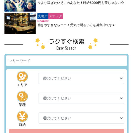
今より稼ぎたいそこのあなた！時給6000円も夢じゃない☆
丸亀市
スナック
Dearest
働きやすさならココ！元気で明るい方を募集中です♪
ラクすぐ検索
Easy Search
エリア
業種
時給