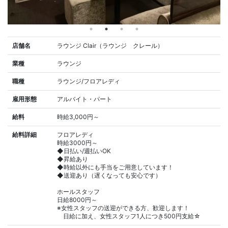
店舗名
ラウンジ Clair（ラウンジ クレール）
業種
ラウンジ
職種
ラウンジ/フロアレディ
雇用形態
アルバイト・パート
給料
時給3,000円～
給料詳細
フロアレディ
時給3000円～
◆日払い/週払いOK
◆昇給あり
◆時給以外にも手当をご用意しています！
◆送迎あり（遅くなっても安心です）
ホールスタッフ
日給8000円～
※女性スタッフの送迎ができる方、歓迎します！
日給に加え、女性スタッフ1人につき500円支給☆