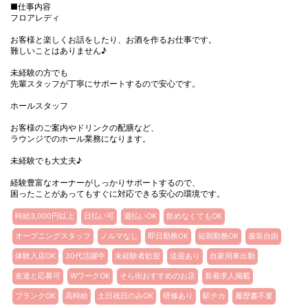
■仕事内容
フロアレディ
お客様と楽しくお話をしたり、お酒を作るお仕事です。
難しいことはありません♪
未経験の方でも
先輩スタッフが丁寧にサポートするので安心です。
ホールスタッフ
お客様のご案内やドリンクの配膳など、
ラウンジでのホール業務になります。
未経験でも大丈夫♪
経験豊富なオーナーがしっかりサポートするので、
困ったことがあってもすぐに対応できる安心の環境です。
時給3,000円以上
日払い可
週払いOK
飲めなくてもOK
オープニングスタッフ
ノルマなし
即日勤務OK
短期勤務OK
服装自由
体験入店OK
30代活躍中
未経験者歓迎
送迎あり
自家用車出勤
友達と応募可
WワークOK
そら街おすすめのお店
新着求人掲載
ブランクOK
高時給
土日祝日のみOK
研修あり
駅チカ
履歴書不要