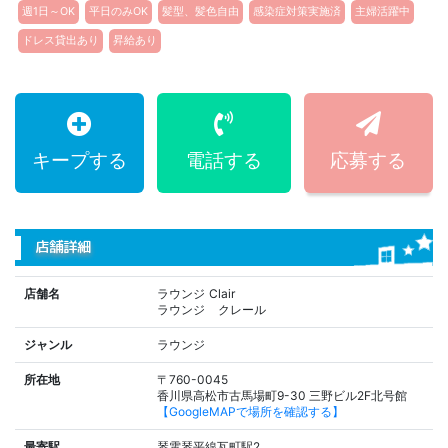
週1日～OK
平日のみOK
髪型、髪色自由
感染症対策実施済
主婦活躍中
ドレス貸出あり
昇給あり
キープする
電話する
応募する
店舗詳細
店舗名
ラウンジ Clair
ラウンジ クレール
ジャンル
ラウンジ
所在地
〒760-0045
香川県高松市古馬場町9-30 三野ビル2F北号館
【GoogleMAPで場所を確認する】
最寄駅
琴電琴平線瓦町駅2