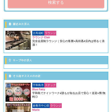
検索する
最近みた求人
古馬場町
ラウンジ
ラウンジ Clair
完全会員制ラウンジ｜安心の客層×高待遇♪店内は明るく清
潔！
キープ中の求人
そら街オススメのお店
宇和島市
スナック
Blue Fairy
宇和島でナイトワーク♪誰もが知るお店で安心！送迎×寮/無
料◎
倉敷市中心部
ラウンジ
Marie