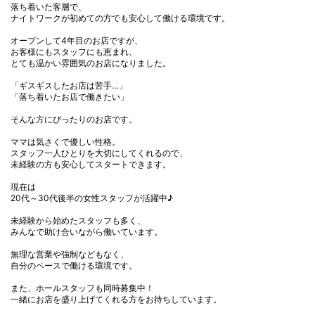
落ち着いた客層で、
ナイトワークが初めての方でも安心して働ける環境です。
オープンして4年目のお店ですが、
お客様にもスタッフにも恵まれ、
とても温かい雰囲気のお店になりました。
「ギスギスしたお店は苦手…」
「落ち着いたお店で働きたい」
そんな方にぴったりのお店です。
ママは気さくで優しい性格。
スタッフ一人ひとりを大切にしてくれるので、
未経験の方も安心してスタートできます。
現在は
20代～30代後半の女性スタッフが活躍中♪
未経験から始めたスタッフも多く、
みんなで助け合いながら働いています。
無理な営業や強制などもなく、
自分のペースで働ける環境です。
また、ホールスタッフも同時募集中！
一緒にお店を盛り上げてくれる方をお待ちしています。