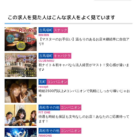
この求人を見た人はこんな求人をよく見ています
古馬場町
スナック
RIN RIN
【マスターのお手伝い】温もりのあるお店☆継続率に自信ア
リ!!
古馬場町
キャバクラ
CLUB MAU
初ナイト＆初キャバなら法人経営がマスト！安心感が違いま
す♪
瓦町
コンパニオン
recept
時給2500円以上♪コンパニオンで気軽にしっかり稼いじゃお
☆
高松市その他
コンパニオン
FIT ONE
待遇も時給も保証も文句なしのお店！あなたのご応募待って
ます！
高松市その他
コンパニオン
PANIONS