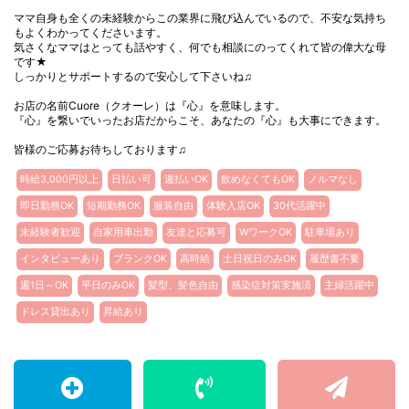
ママ自身も全くの未経験からこの業界に飛び込んでいるので、不安な気持ち
もよくわかってくださいます。
気さくなママはとっても話やすく、何でも相談にのってくれて皆の偉大な母
です★
しっかりとサポートするので安心して下さいね♫
お店の名前Cuore（クオーレ）は『心』を意味します。
『心』を繋いでいったお店だからこそ、あなたの『心』も大事にできます。
皆様のご応募お待ちしております♫
時給3,000円以上
日払い可
週払いOK
飲めなくてもOK
ノルマなし
即日勤務OK
短期勤務OK
服装自由
体験入店OK
30代活躍中
未経験者歓迎
自家用車出勤
友達と応募可
WワークOK
駐車場あり
インタビューあり
ブランクOK
高時給
土日祝日のみOK
履歴書不要
週1日～OK
平日のみOK
髪型、髪色自由
感染症対策実施済
主婦活躍中
ドレス貸出あり
昇給あり