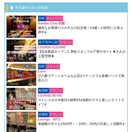
そら街オススメのお店
田町
キャバクラ
Garden Club 祇園
優良なお客様だけの大人の社交場！24歳～の女性に人気上
昇中♪
米子市中心部
ラウンジ
LOUNGE CLEOME
【完全新規オープン】男性スタッフが丁寧サポート★大人の
上質空間★
田町
スナック
Luna
少人数でアットホームなお店♪スナックでも各種バックで高
収入◎
秋田町
ラウンジ
LOUNGE REVIA
ストレスゼロ☆毎日が給料日♪信頼のママと楽しいナイトラ
イフ♪
紺屋町
ラウンジ
Lounge RITZ
未経験の方でも2500円～！20代～30代の方楽しく活躍中♪