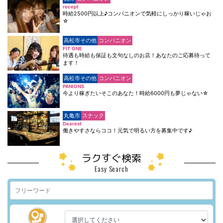
recept
時給2500円以上♪コンパニオンで気軽にしっかり稼いじゃお
☆
高松市その他
コンパニオン
FIT ONE
待遇も時給も保証も文句なしのお店！あなたのご応募待って
ます！
高松市その他
コンパニオン
PANIONS
今より稼ぎたいそこのあなた！時給6000円も夢じゃない☆
丸亀市
スナック
Dearest
働きやすさならココ！元気で明るい方を募集中です♪
ラクすぐ検索
Easy Search