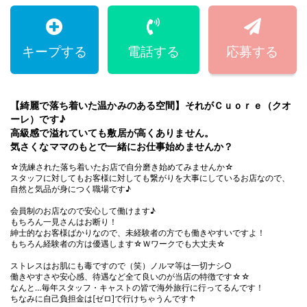
キープする
電話する
応募する
【綺麗で落ち着いた温かみのある空間】それがＣｕｏｒｅ（クオ
ーレ）です♪
高級感で溢れていても敷居が高くありません。
気さくなママのもとで一緒にお仕事始めませんか？
☆洗練された落ち着いたお店で自分磨き始めてみませんか☆
スタッフに対してもお客様に対しても繋がりを大事にしているお店なので、
自然と気品が身につく職場です♪
会員制のお店なので安心して働けます♪
もちろん一見さんはお断り！
紳士的なお客様ばかりなので、未経験者の方でも働きやすいですよ！
もちろん経験者の方は優遇します☆Ｗワークでも大丈夫☆
ストレスはお肌にも毒ですので（笑）ノルマ等は一切ナシ○
働きやすさや安心感、待遇など全て良いのが当店の特徴です☆☆
なんと…毎年スタッフ・キャストの皆で海外旅行に行ってるんです！
ちなみに自己負担金は[ゼロ]で行けちゃうんです↑