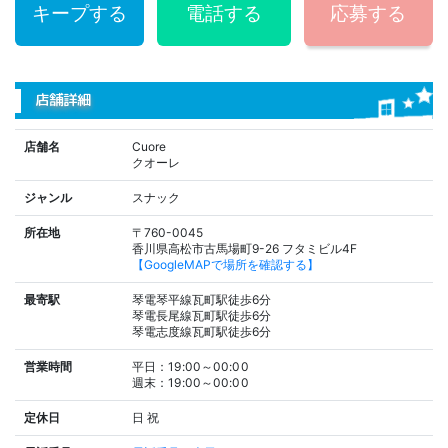
キープする
電話する
応募する
店舗詳細
店舗名
Cuore
クオーレ
ジャンル
スナック
所在地
〒760-0045
香川県高松市古馬場町9-26 フタミビル4F
【GoogleMAPで場所を確認する】
最寄駅
琴電琴平線瓦町駅徒歩6分
琴電長尾線瓦町駅徒歩6分
琴電志度線瓦町駅徒歩6分
営業時間
平日：19:00～00:00
週末：19:00～00:00
定休日
日
祝