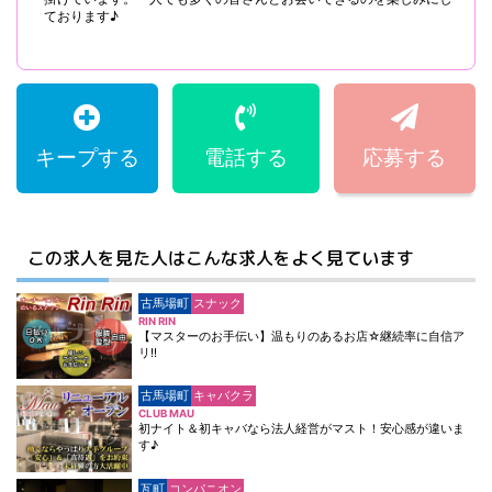
ております♪
キープする
電話する
応募する
この求人を見た人はこんな求人をよく見ています
古馬場町
スナック
RIN RIN
【マスターのお手伝い】温もりのあるお店☆継続率に自信ア
リ!!
古馬場町
キャバクラ
CLUB MAU
初ナイト＆初キャバなら法人経営がマスト！安心感が違いま
す♪
瓦町
コンパニオン