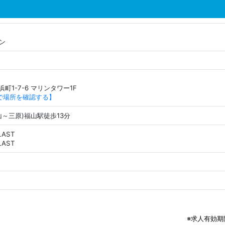
ン
町1-7-6 マリンタワー1F
APで場所を確認する】
山～三原)福山駅徒歩13分
LAST
LAST
※求人有効期限