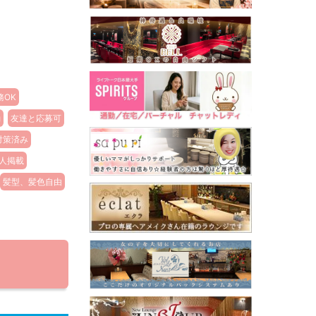
務OK
勤
友達と応募可
対策済み
人掲載
髪型、髪色自由
る