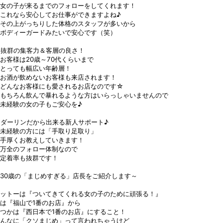
女の子が来るまでのフォローをしてくれます！
これなら安心してお仕事ができますよね♪
その上がっちりした体格のスタッフが多いから
ボディーガードみたいで安心です（笑）
◆抜群の集客力＆客層の良さ！
客様は20歳～70代くらいまで
とっても幅広い年齢層！
お酒が飲めないお客様も来店されます！
どんなお客様にも愛されるお店なのです☆
もちろん飲んで暴れるような方はいらっしゃいませんので
未経験の女の子もご安心を♪
ダーリンだから出来る新人サポート♪
未経験の方には「手取り足取り」
手厚くお教えしていきます！
万全のフォロー体制なので
定着率も抜群です！
30歳の「まじめすぎる」店長をご紹介します～
ットーは『ついてきてくれる女の子のために頑張る！』
は『福山で1番のお店』から
つかは『西日本で1番のお店』にすること！
んなに「クソまじめ」って言われちゃうけど