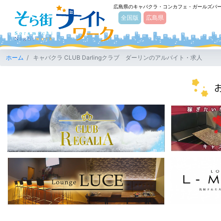
広島県のキャバクラ・コンカフェ・ガールズバ
そら街ナイトワーク
全国版
広島県
ホーム
キャバクラ CLUB Darlingクラブ ダーリンのアルバイト・求人