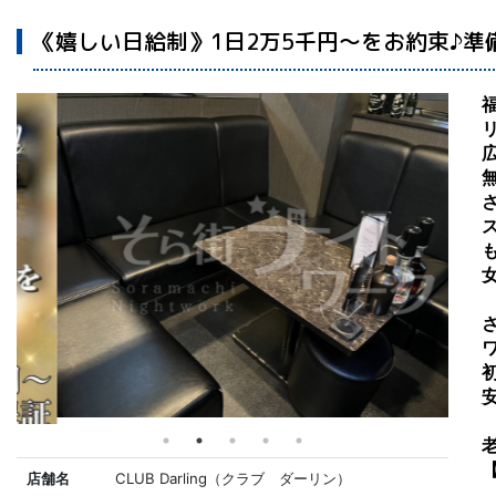
《嬉しい日給制》1日2万5千円～をお約束♪準
福
店舗名
CLUB Darling（クラブ ダーリン）