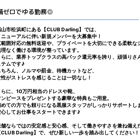
備ゼロでゆる勤務◎
山市松浜町にある【CLUB Darling】では、
リニューアルに伴い新規メンバーを大募集中！
広範囲対応の無料送迎や、プライベートを大切にできる柔軟な
無理なく働ける環境が整っています。
さらに、業界トップクラスの高バック還元率を誇り、頑張りさ
ステムです♪
もちろん、ノルマや罰金、待機カットなど、
女性がストレスを感じることは一切なし！
さらに、10万円相当のドレスや靴、
ワンピースをプレゼントする豪華な特典もご用意。
初めての方でも頼りになる黒服スタッフがしっかりサポートし
安心してお仕事をスタートできます♪
老舗ならではの安定感と安心感、そして働きやすさを兼ね備え
【CLUB Darling】で、ぜひ新しい一歩を踏み出してください！