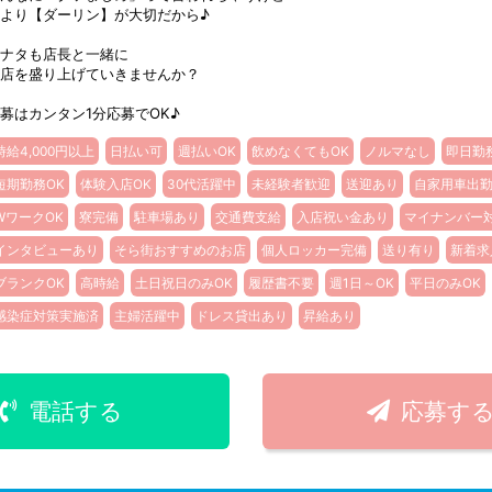
より【ダーリン】が大切だから♪
ナタも店長と一緒に
店を盛り上げていきませんか？
募はカンタン1分応募でOK♪
時給4,000円以上
日払い可
週払いOK
飲めなくてもOK
ノルマなし
即日勤
短期勤務OK
体験入店OK
30代活躍中
未経験者歓迎
送迎あり
自家用車出
WワークOK
寮完備
駐車場あり
交通費支給
入店祝い金あり
マイナンバー
インタビューあり
そら街おすすめのお店
個人ロッカー完備
送り有り
新着求
ブランクOK
高時給
土日祝日のみOK
履歴書不要
週1日～OK
平日のみOK
感染症対策実施済
主婦活躍中
ドレス貸出あり
昇給あり
電話する
応募す