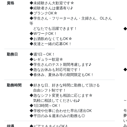
資格
◆未経験さん大歓迎です☆
◆経験者さんは優遇有り♪
◆ブランクOK☆
◆学生さん・フリーターさん・主婦さん、OLさん
等
どなたでも活躍できます！
◆WワークOK！
お
◆お酒飲めなくてもOK☆
◆友達と一緒の応募OK！
勤務日
◆週1日～OK！
◆レギュラー歓迎☆
◆学生さんのテスト期間考慮します♪
◆急なお休みも対応可能です！
◆
◆春休み、夏休み等の期間限定もOK！
勤務時間
◆好きな日、好きな時間に勤務して頂ける
自由シフト制です！
◆急なシフト変更も相談に応じます☆
気軽に相談してくださいね♪
～
◆1日3時間～OK！
◆学校や仕事に合わせた早出/遅出OK
モ
◆平日のみ＆週末のみの勤務も◎
夢
い
待遇
◆ピアス＆ネイルOK♪
み