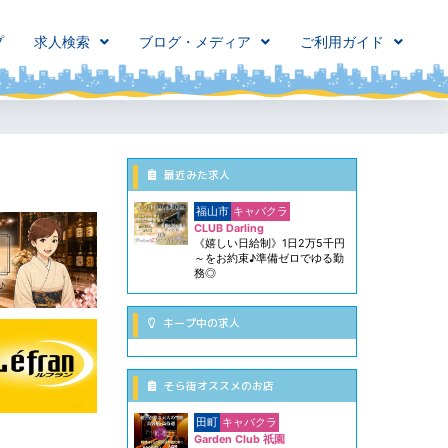
プ
求人検索
ブログ・メディア
ご利用ガイド
最近みた求人
福山市
キャバクラ
CLUB Darling
《嬉しい日給制》1日2万5千円
～をお約束♪準備ゼロでゆる勤
務◎
キープ中の求人
そら街オススメのお店
田町
キャバクラ
Garden Club 祇園