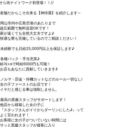
/そら街ナイトワーク初登場！！//
老舗だからこそ出来る【神待遇】を紹介します～
◆岡山市内や広島空港のあたりまで
超広範囲で無料送迎OKです！
家が遠くても全然大丈夫ですよ♪
快適な寮も完備しているのでご相談ください！
未経験でも日給25,000円以上を保証します♪
各種バック・手当充実♪
与+αで時給6000円も可能！
お店もあなたに貢献していきます♪
ノルマ・罰金・待機カットなどのルール一切なし!
女の子ファーストのお店です！
イヤだと感じる事は強制しません。
◆最高の黒服スタッフがサポートします！
他店から移籍した女の子に
『スタッフさんがイイからダーリンにした♪』って
よく言われます！
お客様に女の子がついていない時間には
サッと黒服スタッフが接客に入り