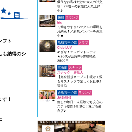
優良なお客様だけの大人の社交
場！24歳～の女性に人気上昇
中♪
栄町
ラウンジ
Iris
＼働きやすさバツグンの環境を
お約束！／新規メンバーを募集
中★
シフト
鳥取市中心部
クラブ
Club LUV
めざせ！エレガントレディ
んも納得のシ
★20代が活躍中♪体験時給
2500円
三番町
スナック
スナック 唐歌人
【完全新規オープン】暖かく温
もりスナックで楽しくお仕事♪
送迎◎
倉敷市中心部
ラウンジ
JASMINE
ます！
癒しの毎日！未経験でも安心の
ステキ空間♪無理なく稼げる優
良店♪
た