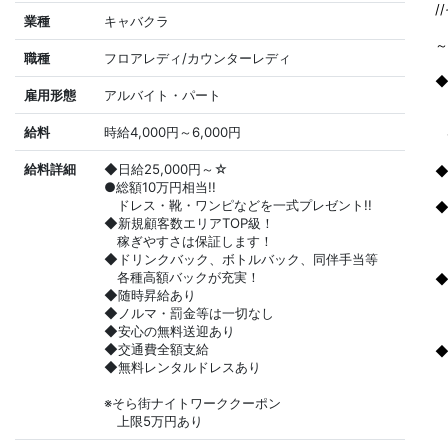
/
業種
キャバクラ
～
職種
フロアレディ/カウンターレディ
雇用形態
アルバイト・パート
給料
時給4,000円～6,000円
給料詳細
◆日給25,000円～☆
◆
●総額10万円相当!!
ドレス・靴・ワンピなどを一式プレゼント!!
◆
◆新規顧客数エリアTOP級！
給
稼ぎやすさは保証します！
◆ドリンクバック、ボトルバック、同伴手当等
各種高額バックが充実！
◆
◆随時昇給あり
◆ノルマ・罰金等は一切なし
◆安心の無料送迎あり
◆交通費全額支給
◆無料レンタルドレスあり
※そら街ナイトワーククーポン
上限5万円あり