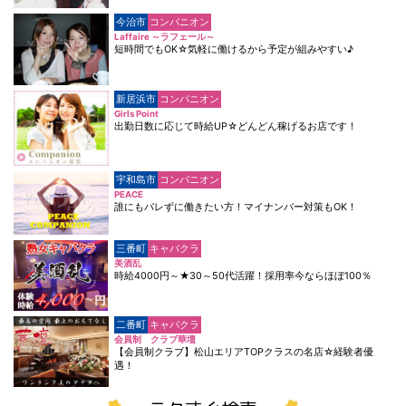
今治市
コンパニオン
Laffaire ～ラフェール～
短時間でもOK☆気軽に働けるから予定が組みやすい♪
新居浜市
コンパニオン
Girls Point
出勤日数に応じて時給UP☆どんどん稼げるお店です！
宇和島市
コンパニオン
PEACE
誰にもバレずに働きたい方！マイナンバー対策もOK！
三番町
キャバクラ
美酒乱
時給4000円～★30～50代活躍！採用率今ならほぼ100％
二番町
キャバクラ
会員制 クラブ華壇
【会員制クラブ】松山エリアTOPクラスの名店☆経験者優
遇！