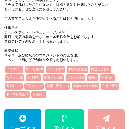
「今まで挑戦したことがない」「目標を設定し達成したことがない」
という方も、ぜひ当店にお越しください。
この業界で出会える仲間や学べることは数え切れません！
仕事内容
ホールスタッフ（レギュラー、アルバイト）
開店・閉店の準備を含む、ホール業務全般をお願いします。
フロアレディのサポートもお願いします。
幹部候補
キャスト及び従業員のマネジメントや売上管理、
イベント企画など店舗運営全般をお願いします。
ノルマなし
即日勤務OK
30代活躍中
未経験者歓迎
友達と応募可
WワークOK
送り有り
新着求人掲載
ブランクOK
高時給
研修あり
週1日～OK
平日のみOK
髪型、髪色自由
感染症対策実施済
主婦活躍中
ドレス貸出あり
昇給あり
キープする
電話する
応募する