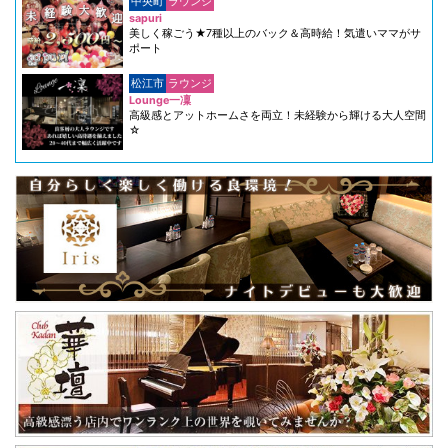
中央町
ラウンジ
sapuri
美しく稼ごう★7種以上のバック＆高時給！気遣いママがサ
ポート
松江市
ラウンジ
Lounge一凜
高級感とアットホームさを両立！未経験から輝ける大人空間
☆