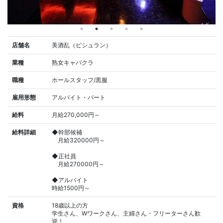
店舗名
美酒乱（ビシュラン）
業種
熟女キャバクラ
職種
ホールスタッフ/黒服
雇用形態
アルバイト・パート
給料
月給270,000円～
給料詳細
◆幹部候補
月給320000円～
◆正社員
月給270000円～
◆アルバイト
時給1500円～
資格
18歳以上の方
学生さん、Wワークさん、主婦さん・フリーターさん歓
迎！