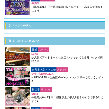
美酒乱
《黒服募集》正社員/幹部候補/アルバイト！高収入で働きま
しょう
キープ中の求人
そら街オススメのお店
田町
スナック
Luna
少人数でアットホームなお店♪スナックでも各種バックで高
収入◎
倉敷市水島・その他
スナック
クラブMONALIZA
≪NEWOPEN≫自由度MAX★ストレスフリーで楽しくナイト
♪
松江市
ラウンジ
State
体験時給6～8千円！想像以上の収入&働きやすさで夢を叶え
よう♪