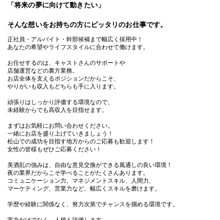
「将来の夢に向けて動きたい」
そんな想いをお持ちの方にピッタリのお仕事です。
正社員・アルバイト・幹部候補まで幅広く採用中！
あなたの希望やライフスタイルに合わせて働けます。
お任せするのは、キャストさんのサポートや
店舗運営などの裏方業務。
お店全体を支えるポジションだからこそ、
やりがいも収入もどちらも手に入ります。
頑張りはしっかり評価する環境なので、
未経験からでも高収入を目指せます。
まずはお気軽にお問い合わせください。
一緒にお店を盛り上げていきましょう！
松山での成功を目指す地方からのご応募も歓迎します！
女性の皆様もぜひご応募ください！
美酒乱の強みは、自由な意見交換ができる風通しの良い環境！
夜の業界だからこそ学べることがたくさんあります。
コミュニケーション力、マネジメントスキル、人間力、
マーケティング、営業力など、幅広くスキルを磨けます。
学歴や経験に関係なく、努力次第でチャンスを掴める環境です。
実力だけでなく、人柄も評価します。