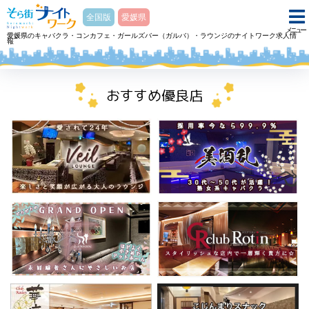
そら街ナイトワーク
全国版
愛媛県
メニュー
愛媛県のキャバクラ・コンカフェ・ガールズバー（ガルバ）・ラウンジのナイトワーク求人情
報
ホーム
キャバクラ 美酒乱ビシュランのアルバイト・求人
おすすめ優良店